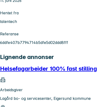
11. juni 2026
Hentet fra
talentech
Referanse
6ddfe407b7794714b5dfe5d02ddd8fff
Lignende annonser
Helsefagarbeider 100% fast stilling
Arbeidsgiver
Lagård bo- og servicesenter, Eigersund kommune