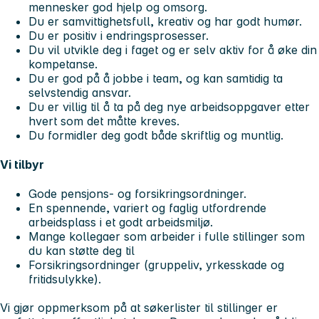
mennesker god hjelp og omsorg.
Du er samvittighetsfull, kreativ og har godt humør.
Du er positiv i endringsprosesser.
Du vil utvikle deg i faget og er selv aktiv for å øke din
kompetanse.
Du er god på å jobbe i team, og kan samtidig ta
selvstendig ansvar.
Du er villig til å ta på deg nye arbeidsoppgaver etter
hvert som det måtte kreves.
Du formidler deg godt både skriftlig og muntlig.
Vi tilbyr
Gode pensjons- og forsikringsordninger.
En spennende, variert og faglig utfordrende
arbeidsplass i et godt arbeidsmiljø.
Mange kollegaer som arbeider i fulle stillinger som
du kan støtte deg til
Forsikringsordninger (gruppeliv, yrkesskade og
fritidsulykke).
Vi gjør oppmerksom på at søkerlister til stillinger er