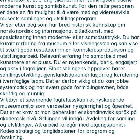
moderne kunst og samtidskunst. For den rette personen
er dette en fin mulighet til å være med og videreutvikle
museets samlinger og utstillingsprogram.
Vi ser etter deg som har bred historisk kunnskap om
norsk/nordisk og internasjonal billedkunst, med
spesialisering innen moderne- eller samtidsuttrykk. Du har
kuratorerfaring fra museum eller visningssted og kan vise
til svært gode resultater innen kunnskapsproduksjon og
utstillingsarbeid. Relevant erfaring fra samarbeid med
kunstnere er et pluss. Du er nytenkende, iderik, engasjert
og aktiv i fagmiljøer. Blant stillingens oppgaver hører
samlingsutvikling, gjenstandsdokumentasjon og kuratering
i tverrfaglige team. Det er derfor viktig at du kan jobbe
systematisk og har svært gode formidlingsevner, både
skriftlig og muntlig.
Vi tilbyr et spennende fagfellesskap i et nyskapende
museumsmiljø som verdsetter nysgjerrighet og åpenhet.
Det er et krav at man behersker et skandinavisk språk på
akademisk nivå. Stillingen vil inngå i Avdeling for samling
og utstillinger. Alt arbeid foregår med utgangspunkt i
Kodes strategi og langtidsplaner for program og
forskning.