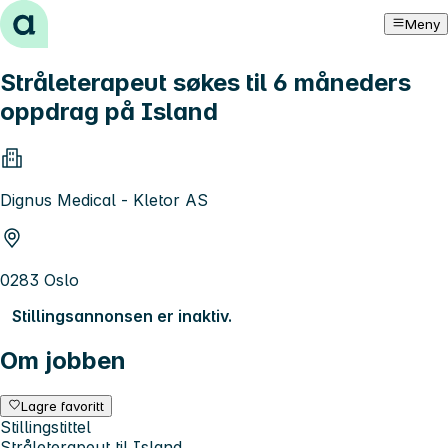
Hopp til innhold
Meny
Stråleterapeut søkes til 6 måneders
oppdrag på Island
Dignus Medical - Kletor AS
0283 Oslo
Stillingsannonsen er inaktiv.
Om jobben
Lagre favoritt
Stillingstittel
Stråleterapeut til Island