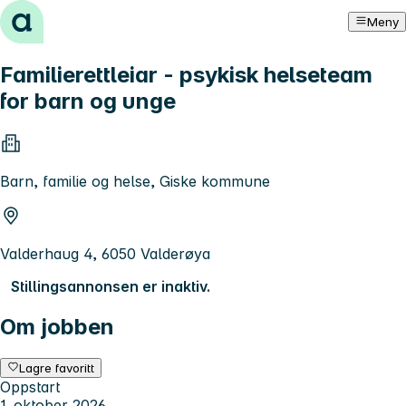
Hopp til innhold
Meny
Familierettleiar - psykisk helseteam
for barn og unge
Barn, familie og helse, Giske kommune
Valderhaug 4, 6050 Valderøya
Stillingsannonsen er inaktiv.
Om jobben
Lagre favoritt
Oppstart
1. oktober 2026