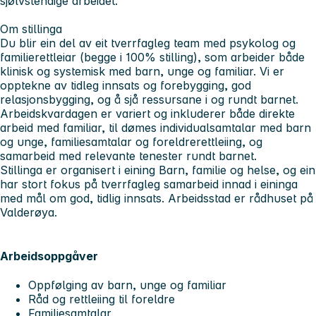
sjølvstendige arbeidet.
Om stillinga
Du blir ein del av eit tverrfagleg team med psykolog og
familierettleiar (begge i 100% stilling), som arbeider både
klinisk og systemisk med barn, unge og familiar. Vi er
opptekne av tidleg innsats og forebygging, god
relasjonsbygging, og å sjå ressursane i og rundt barnet.
Arbeidskvardagen er variert og inkluderer både direkte
arbeid med familiar, til dømes individualsamtalar med barn
og unge, familiesamtalar og foreldrerettleiing, og
samarbeid med relevante tenester rundt barnet.
Stillinga er organisert i eining Barn, familie og helse, og ein
har stort fokus på tverrfagleg samarbeid innad i eininga
med mål om god, tidlig innsats. Arbeidsstad er rådhuset på
Valderøya.
Arbeidsoppgåver
Oppfølging av barn, unge og familiar
Råd og rettleiing til foreldre
Familiesamtalar