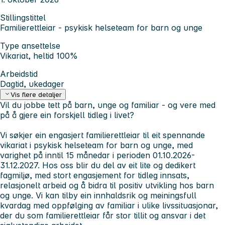
Stillingstittel
Familierettleiar - psykisk helseteam for barn og unge
Type ansettelse
Vikariat, heltid 100%
Arbeidstid
Dagtid, ukedager
Vis flere detaljer
Vil du jobbe tett på barn, unge og familiar - og vere med
på å gjere ein forskjell tidleg i livet?
Vi søkjer ein engasjert familierettleiar til eit spennande
vikariat i psykisk helseteam for barn og unge, med
varighet på inntil 15 månedar i perioden 01.10.2026-
31.12.2027. Hos oss blir du del av eit lite og dedikert
fagmiljø, med stort engasjement for tidleg innsats,
relasjonelt arbeid og å bidra til positiv utvikling hos barn
og unge. Vi kan tilby ein innhaldsrik og meiningsfull
kvardag med oppfølging av familiar i ulike livssituasjonar,
der du som familierettleiar får stor tillit og ansvar i det