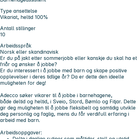
Type ansettelse
Vikariat, heltid 100%
Antall stillinger
10
Arbeidsspråk
Norsk eller skandinavisk
Er du på jakt etter sommerjobb eller kanskje du skal ha et
friår og ønsker å jobbe?
Er du interessert i å
jobbe med barn
og skape
positive
opplevelser
i deres tidlige år? Da er dette den ideelle
muligheten for deg!
Adecco søker vikarer til å
jobbe
i barnehagene,
både
deltid og heltid
, i
Sveio,
Stord, Bømlo og Fitjar
. Dette
gir deg muligheten til å jobbe fleksibelt og samtidig utvikle
deg personlig og faglig, mens du får verdifull erfaring i
arbeid med barn.
Arbeidsoppgaver:
Delta i daglige rutiner som måltider, stell og utetid.