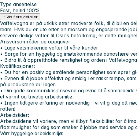
Type ansettelse
Fast, heltid 100%
Vis flere detaljer
Vaffelvogna er på utkikk etter motiverte folk, til å bli en 
team. Hvis du er ute etter en morsom og engasjerende job
servere deilige vafler til Oslos befolkning, er dette mulighe
Ansvarsområder og oppgaver:
• Lage velsmakende vafler til våre kunder
• Sørge for en hyggelig og imøtekommende atmosfære ved
• Bidra til å opprettholde renslighet og orden i Vaffelvogna
Kvalifikasjoner:
• Du har en positiv og strålende personlighet som sprer gl
• Evnen til å jobbe effektivt og smidig i et raskt tempo, sam
på produktene du lager.
• Din gode kommunikasjonsevne og evne til å samarbeide v
et varmt og trivelig arbeidsmiljø.
• Ingen tidligere erfaring er nødvendig - vi vil gi deg all n
rollen!
Arbeidstider:
Arbeidstidene vil variere, men vi tilbyr fleksibilitet for å
flott mulighet for deg som ønsker å jobbe med service og 
Vårt hyggelige arbeidsmiljø: