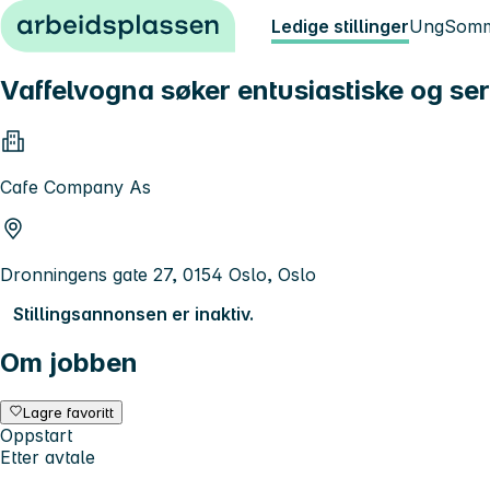
Hopp til innhold
Ledige stillinger
Ung
Somm
Vaffelvogna søker entusiastiske og ser
Cafe Company As
Dronningens gate 27, 0154 Oslo, Oslo
Stillingsannonsen er inaktiv.
Om jobben
Lagre favoritt
Oppstart
Etter avtale