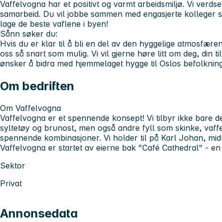
Vaffelvogna har et positivt og varmt arbeidsmiljø. Vi verdse
samarbeid. Du vil jobbe sammen med engasjerte kolleger s
lage de beste vaflene i byen!
Sånn søker du:
Hvis du er klar til å bli en del av den hyggelige atmosfæren
oss så snart som mulig. Vi vil gjerne høre litt om deg, din t
ønsker å bidra med hjemmelaget hygge til Oslos befolkning
Om bedriften
Om Vaffelvogna
Vaffelvogna er et spennende konsept! Vi tilbyr ikke bare d
syltetøy og brunost, men også andre fyll som skinke, vaff
spennende kombinasjoner. Vi holder til på Karl Johan, midt
Vaffelvogna er startet av eierne bak "Café Cathedral" - en 
Sektor
Privat
Annonsedata