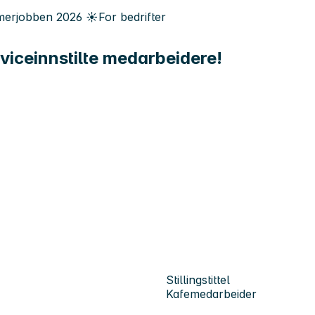
erjobben
2026
☀️
For bedrifter
viceinnstilte medarbeidere!
Stillingstittel
Kafemedarbeider