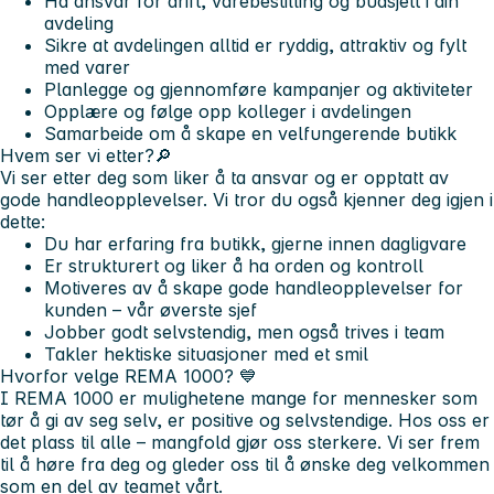
Ha ansvar for drift, varebestilling og budsjett i din
avdeling
Sikre at avdelingen alltid er ryddig, attraktiv og fylt
med varer
Planlegge og gjennomføre kampanjer og aktiviteter
Opplære og følge opp kolleger i avdelingen
Samarbeide om å skape en velfungerende butikk
Hvem ser vi etter?🔎
Vi ser etter deg som liker å ta ansvar og er opptatt av
gode handleopplevelser. Vi tror du også kjenner deg igjen i
dette:
Du har erfaring fra butikk, gjerne innen dagligvare
Er strukturert og liker å ha orden og kontroll
Motiveres av å skape gode handleopplevelser for
kunden – vår øverste sjef
Jobber godt selvstendig, men også trives i team
Takler hektiske situasjoner med et smil
Hvorfor velge REMA 1000?
💙
I REMA 1000 er mulighetene mange for mennesker som
tør å gi av seg selv, er positive og selvstendige. Hos oss er
det plass til alle – mangfold gjør oss sterkere. Vi ser frem
til å høre fra deg og gleder oss til å ønske deg velkommen
som en del av teamet vårt.