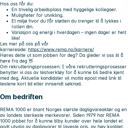
Hos oss får du:
En trivelig arbeidsplass med hyggelige kollegaer.
Muligheter for utvikling.
Et miljø hvor du får støtten du trenger til å lykkes i
rollen din.
Variasjon og energi i hverdagen – ingen dager er helt
like!
Les mer på oss på vår
karriereside:
https://www.rema.no/karriere/
Høres dette ut som jobben for deg? Da gleder vi oss til å
høre fra deg 👋
Om rekrutteringsprosessen:
I våre rekrutteringsprosesser
benytter vi oss av testverktøy for å kunne bli bedre kjent
med deg. Aktuelle kandidater vil motta epost med link til
testene kort tid etter innsendt søknad.
Om bedriften
REMA 1000 er blant Norges største dagligvareaktør og en
av landets sterkeste merkevarer. Siden 1979 har REMA
1000 jobbet for å kunne tilby kunder over hele landet et
godt utvalg av dagligvarer til laveste pris, av høy kvalitet,