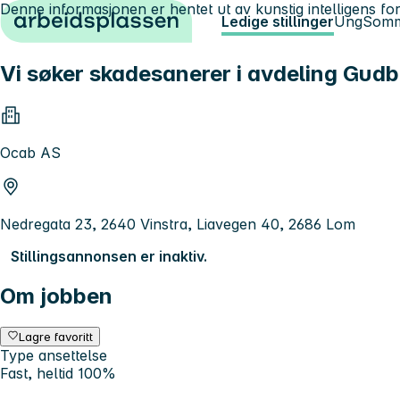
Denne informasjonen er hentet ut av kunstig intelligens for
Hopp til innhold
Ledige stillinger
Ung
Somm
Vi søker skadesanerer i avdeling Gud
Ocab AS
Nedregata 23, 2640 Vinstra, Liavegen 40, 2686 Lom
Stillingsannonsen er inaktiv.
Om jobben
Lagre favoritt
Type ansettelse
Fast, heltid 100%