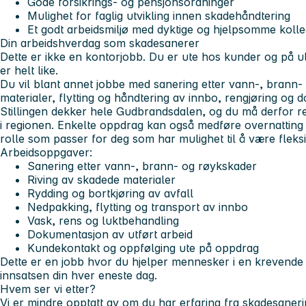
Gode forsikrings- og pensjonsordninger
Mulighet for faglig utvikling innen skadehåndtering
Et godt arbeidsmiljø med dyktige og hjelpsomme koll
Din arbeidshverdag som skadesanerer
Dette er ikke en kontorjobb.
Du er ute hos kunder og på ul
er helt like.
Du vil blant annet jobbe med sanering etter vann-, brann-
materialer, flytting og håndtering av innbo, rengjøring og 
Stillingen dekker hele Gudbrandsdalen, og du må derfor 
i regionen. Enkelte oppdrag kan også medføre overnatting
rolle som passer for deg som har mulighet til å være fleks
Arbeidsoppgaver:
Sanering etter vann-, brann- og røykskader
Riving av skadede materialer
Rydding og bortkjøring av avfall
Nedpakking, flytting og transport av innbo
Vask, rens og luktbehandling
Dokumentasjon av utført arbeid
Kundekontakt og oppfølging ute på oppdrag
Dette er en jobb hvor du hjelper mennesker i en krevende s
innsatsen din hver eneste dag.
Hvem ser vi etter?
Vi er mindre opptatt av om du har erfaring fra skadesaner