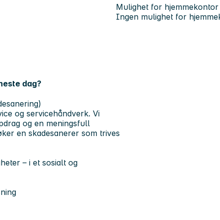
Mulighet for hjemmekontor
Ingen mulighet for hjemme
 eneste dag?
desanering)
ice og servicehåndverk. Vi
ppdrag og en meningsfull
søker en skadesanerer som trives
eter – i et sosialt og
sning