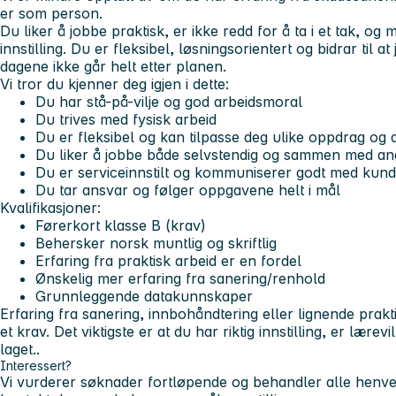
er som person.
Du liker å jobbe praktisk, er ikke redd for å ta i et tak, og
innstilling. Du er fleksibel, løsningsorientert og bidrar til a
dagene ikke går helt etter planen.
Vi tror du kjenner deg igjen i dette:
Du har stå-på-vilje og god arbeidsmoral
Du trives med fysisk arbeid
Du er fleksibel og kan tilpasse deg ulike oppdrag og a
Du liker å jobbe både selvstendig og sammen med an
Du er serviceinnstilt og kommuniserer godt med kund
Du tar ansvar og følger oppgavene helt i mål
Kvalifikasjoner:
Førerkort klasse B (krav)
Behersker norsk muntlig og skriftlig
Erfaring fra praktisk arbeid er en fordel
Ønskelig mer erfaring fra sanering/renhold
Grunnleggende datakunnskaper
Erfaring fra sanering, innbohåndtering eller lignende prakt
et krav. Det viktigste er at du har riktig innstilling, er lærevi
laget.
.
Interessert?
Vi vurderer søknader fortløpende og behandler alle henven