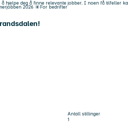
 å hjelpe deg å finne relevante jobber. I noen få tilfeller 
erjobben
2026
☀️
For bedrifter
brandsdalen!
Antall stillinger
1