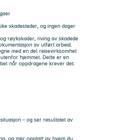
egaer
ike skadesteder, og ingen dager
 og røykskader, riving av skadede
dokumentasjon av utført arbeid.
regne med en
del reisevirksomhet
 utenfor hjemmet
. Dette er en
ibel når oppdragene krever det.
ituasjon – og ser resultatet av
ing, og mer opptatt av hvem du