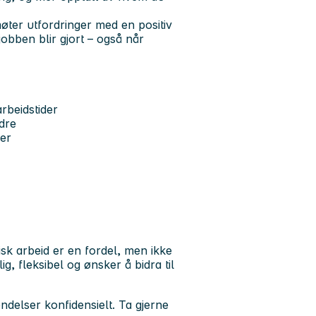
 møter utfordringer med en positiv
t jobben blir gjort – også når
rbeidstider
dre
er
isk arbeid er en fordel, men ikke
llig, fleksibel og ønsker å bidra til
delser konfidensielt. Ta gjerne