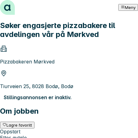
Hopp til innhold
Meny
Søker engasjerte pizzabakere til
avdelingen vår på Mørkved
Pizzabakeren Mørkved
Tiurveien 25, 8028 Bodø, Bodø
Stillingsannonsen er inaktiv.
Om jobben
Lagre favoritt
Oppstart
Etter avtale