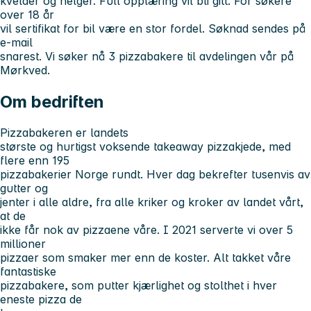
kvelder og helger. Full opplæring vil bli gitt. For søkere
over 18 år
vil sertifikat for bil være en stor fordel. Søknad sendes på
e-mail
snarest. Vi søker nå 3 pizzabakere til avdelingen vår på
Mørkved.
Om bedriften
Pizzabakeren er landets
største og hurtigst voksende takeaway pizzakjede, med
flere enn 195
pizzabakerier Norge rundt. Hver dag bekrefter tusenvis av
gutter og
jenter i alle aldre, fra alle kriker og kroker av landet vårt,
at de
ikke får nok av pizzaene våre. I 2021 serverte vi over 5
millioner
pizzaer som smaker mer enn de koster. Alt takket våre
fantastiske
pizzabakere, som putter kjærlighet og stolthet i hver
eneste pizza de