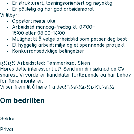
Er strukturert, løsningsorientert og nøyaktig
Er pålitelig og har god arbeidsmoral
Vi tilbyr:
Oppstart neste uke
Arbeidstid mandag–fredag kl.
07:00–
15:00
eller
08:00–16:00
Mulighet til å velge arbeidstid som passer deg best
Et hyggelig arbeidsmiljø og et spennende prosjekt
Konkurransedyktige betingelser
ï¿½ï¿½
Arbeidssted:
Tømmerkaia, Skien
Høres dette interessant ut? Send inn din søknad og CV
snarest. Vi vurderer kandidater fortløpende og har behov
for flere montører.
Vi ser frem til å høre fra deg!
ï¿½ï¿½ï¿½ï¿½ï¿½ï¿½
Om bedriften
Sektor
Privat