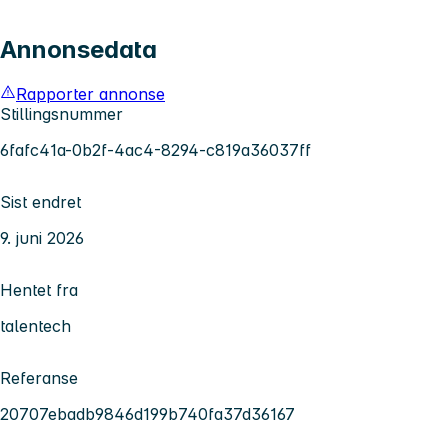
Annonsedata
Rapporter annonse
Stillingsnummer
6fafc41a-0b2f-4ac4-8294-c819a36037ff
Sist endret
9. juni 2026
Hentet fra
talentech
Referanse
20707ebadb9846d199b740fa37d36167