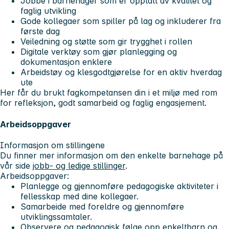
Jobbe i barnehager som er opptatt av kvalitet og
faglig utvikling
Gode kollegaer som spiller på lag og inkluderer fra
første dag
Veiledning og støtte som gir trygghet i rollen
Digitale verktøy som gjør planlegging og
dokumentasjon enklere
Arbeidstøy og klesgodtgjørelse for en aktiv hverdag
ute
Her får du brukt fagkompetansen din i et miljø med rom
for refleksjon, godt samarbeid og faglig engasjement.
Arbeidsoppgaver
Informasjon om stillingene
Du finner mer informasjon om den enkelte barnehage på
vår side
jobb- og ledige stillinger
.
Arbeidsoppgaver:
Planlegge og gjennomføre pedagogiske aktiviteter i
fellesskap med dine kollegaer.
Samarbeide med foreldre og gjennomføre
utviklingssamtaler.
Observere og pedagogisk følge opp enkeltbarn og