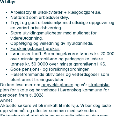
Vi tilbyr
Arbeidstøy til uteaktiviteter + klesgodtgjørelse.
Nettbrett som arbeidsverktøy.
Trygt og godt arbeidsmiljø med allsidige oppgaver og
en variert arbeidshverdag.
Store utviklingsmuligheter med mulighet for
videreutdanning.
Oppfølging og veiledning av nyutdannede.
Forskningsbasert praksis
.
Lønn over tariff. Barnehagelærere lønnes kr. 20 000
over minste garantilønn og pedagogiske ledere
lønnes kr. 50 0000 over minste garantilønn i KS.
Gode pensjons- og forsikringsordninger.
Helsefremmende aktiviteter og velferdsgoder som
blant annet treningsavtaler.
Du kan lese mer om
oppvektsplanen
og vår
strategiske
plan for skole og barnehage
i Lørenskog kommune for
perioden frem til 2026.
Annet
Aktuelle søkere vil bli innkalt til intervju.
Vi ber deg laste
opp vitnemål og attester sammen med søknaden.
Søknaden skal gi et ekte og personlig bilde av deg som