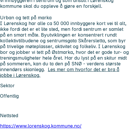
vi innbyggeren i sentrum og som ansatt i Lørenskog
kommune skal du oppleve å gjøre en forskjell.
Urban og tett på marka
I Lørenskog har alle ca 50 000 innbyggere kort vei til alt,
ikke fordi det er et lite sted, men fordi sentrum er samlet
på en smart måte. Byutviklingen er konsentrert rundt
kollektivtilbudene og sentrumsgata Skårersletta, som byr
på trivelige møteplasser, aktivitet og folkeliv. I Lørenskog
bor og jobber vi tett på Østmarka, hvor det er gode tur- og
treningsmuligheter hele året. Har du lyst på en skitur midt
på sommeren, kan du ta den på SNØ - verdens største
innendørs skianlegg.
Les mer om hvorfor det er bra å
jobbe i Lørenskog.
Sektor
Offentlig
Nettsted
https://www.lorenskog.kommune.no/