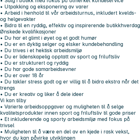
• Salg i butikk med fokus på utmerket kundeservice
• Utpakking og eksponering av varer
• Arbeid i henhold til vår arbeidsturnus, inkludert kvelds-
og helgevakter
• Bidra til en ryddig, effektiv og inspirerende butikkhverdag
Ønskede kvalifikasjoner
• Du har et glimt i øyet og et godt humør
• Du er en dyktig selger og elsker kundebehandling
• Du trives i et hektisk arbeidsmiljø
• Du er lidenskapelig opptatt av sport og friluftsliv
• Du er strukturert og ryddig
• Du har gode samarbeidsevner
• Du er over 18 år
• Du takler stress godt og er villig til å bidra ekstra når det
trengs
• Du er kreativ og liker å dele ideer
Vi kan tilby
• Varierte arbeidsoppgaver og muligheten til å selge
kvalitetsprodukter innen sport og friluftsliv til gode priser
• Et inkluderende og sporty arbeidsmiljø med fokus på
trivsel
• Muligheten til å være en del av en kjede i rask vekst,
hvor du kan påvirke utviklingen