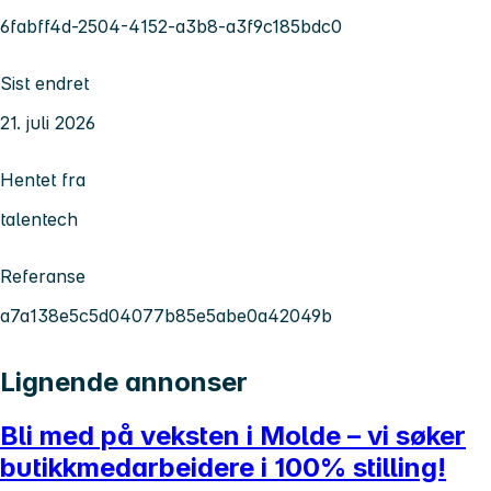
6fabff4d-2504-4152-a3b8-a3f9c185bdc0
Sist endret
21. juli 2026
Hentet fra
talentech
Referanse
a7a138e5c5d04077b85e5abe0a42049b
Lignende annonser
Bli med på veksten i Molde – vi søker
butikkmedarbeidere i 100% stilling!