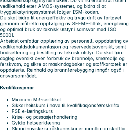
klasseselskap og styresmakter. Du vil ha ei sentral rolle i
vedlikehald etter AMOS-systemet, og bidra til at
tryggleikstyringssystemet følgjer ISM-koden.
Du skal bidra til energieffektiv og trygg drift av fartøyet
gjennom målretta oppfølging av SEEMP-tiltak, energileiing
og optimal bruk av teknisk utstyr i samsvar med ISO
50001.
Arbeidet omfattar opplæring av personell, oppdatering av
vedlikehaldsdokumentasjon og reservedelsoversikt, samt
budsjettering og bestilling av teknisk utstyr. Du skal føre
dagleg oversikt over forbruk av brennolje, smøreolje og
ferskvatn, og sikre at maskindagbøker og stoffkartotek er
oppdaterte. Reinhald og brannførebygging inngår også i
ansvarsområdet.
Kvalifikasjonar
Minimum M3-sertifikat
Sikkerheitskurs i høve til kvalifikasjonsføreskrifta
FSE e-læringskurs
Krise- og passasjerhandtering
Gyldig helseerklæring
Skandinaviske språkkunnskaper muntlig og skriftlig