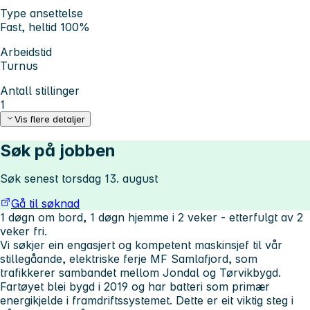
Type ansettelse
Fast, heltid 100%
Arbeidstid
Turnus
Antall stillinger
1
Vis flere detaljer
Søk på jobben
Søk senest torsdag 13. august
Gå til søknad
1 døgn om bord, 1 døgn hjemme i 2 veker - etterfulgt av 2
veker fri.
Vi søkjer ein engasjert og kompetent maskinsjef til vår
stillegåande, elektriske ferje MF Samlafjord, som
trafikkerer sambandet mellom Jondal og Tørvikbygd.
Fartøyet blei bygd i 2019 og har batteri som primær
energikjelde i framdriftssystemet. Dette er eit viktig steg i