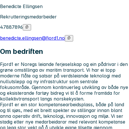
Benedicte Ellingsen
Rekrutteringsmedarbeider
47887896
benedicte.ellingsen@fjord1.no
Om bedriften
Fjord1 er Noregs leiande ferjeselskap og ein pådrivar i den
grøne omstillinga av maritim transport. Vi har ei topp
moderne flåte og satsar på verdsleiande teknologi med
nullutslepp og ny infrastruktur som sentrale
fokusområde. Gjennom kontinuerleg utvikling av både nye
og eksisterande fartøy bidreg vi til å forme framtida for
kollektivtransport langs norskekysten.
Fjord1 er ein stor kompetansearbeidsplass, både på land
og til sjøs, med eit breitt spekter av stillingar innan blant
anna operativ drift, teknologi, innovasjon og miljø. Vi ser
stadig etter nye medarbeidarar med relevant kompetanse
og legg stor vekt på å utvikle eigne tilsette gjennom