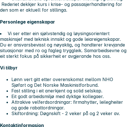
Rederiet dekkjer kurs i krise- og passasjerhandtering for
den som er aktuell for stillinga.
Personlege eigenskapar
Vi ser etter ein sjølvstendig og løysingsorientert
maskinsjef med teknisk innsikt og gode leiareigenskapar.
Du er ansvarsbevisst og nøyaktig, og handterer krevjande
situasjonar med ro og fagleg tryggleik. Samarbeidsevne og
eit sterkt fokus på sikkerheit er avgjerande hos oss.
Vi tilbyr
Lønn vert gitt etter overenskomst mellom NHO
Sjøfart og Det Norske Maskinistforbund.
Fast stilling i eit anerkjent og solid selskap.
Eit godt arbeidsmiljø med dyktige kollegaer.
Attrakive velferdsordningar: firmahytter, leilegheiter
og gode rabattordningar.
Skiftordning: Døgnskift - 2 veker på og 2 veker av.
Kontaktinformasjon