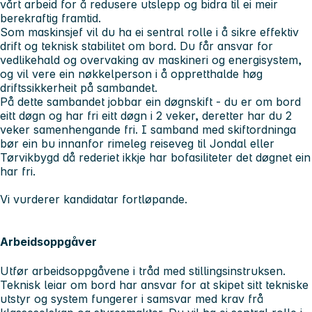
vårt arbeid for å redusere utslepp og bidra til ei meir
berekraftig framtid.
Som maskinsjef vil du ha ei sentral rolle i å sikre effektiv
drift og teknisk stabilitet om bord. Du får ansvar for
vedlikehald og overvaking av maskineri og energisystem,
og vil vere ein nøkkelperson i å oppretthalde høg
driftssikkerheit på sambandet.
På dette sambandet jobbar ein døgnskift - du er om bord
eitt døgn og har fri eitt døgn i 2 veker, deretter har du 2
veker samenhengande fri. I samband med skiftordninga
bør ein bu innanfor rimeleg reiseveg til Jondal eller
Tørvikbygd då rederiet ikkje har bofasiliteter det døgnet ein
har fri.
Vi vurderer kandidatar fortløpande.
Arbeidsoppgåver
Utfør arbeidsoppgåvene i tråd med stillingsinstruksen.
Teknisk leiar om bord har ansvar for at skipet sitt tekniske
utstyr og system fungerer i samsvar med krav frå