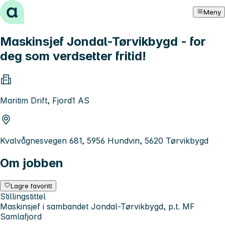
Hopp til innhold
Meny
Maskinsjef Jondal-Tørvikbygd - for
deg som verdsetter fritid!
Maritim Drift, Fjord1 AS
Kvalvågnesvegen 681, 5956 Hundvin, 5620 Tørvikbygd
Om jobben
Lagre favoritt
Stillingstittel
Maskinsjef i sambandet Jondal-Tørvikbygd, p.t. MF
Samlafjord