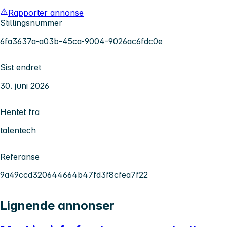
Rapporter annonse
Stillingsnummer
6fa3637a-a03b-45ca-9004-9026ac6fdc0e
Sist endret
30. juni 2026
Hentet fra
talentech
Referanse
9a49ccd320644664b47fd3f8cfea7f22
Lignende annonser