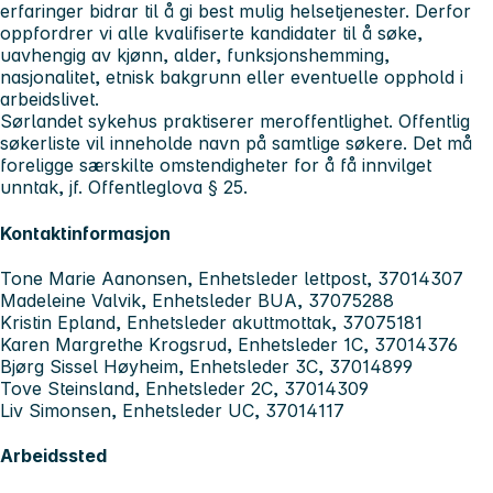
erfaringer bidrar til å gi best mulig helsetjenester. Derfor
oppfordrer vi alle kvalifiserte kandidater til å søke,
uavhengig av kjønn, alder, funksjonshemming,
nasjonalitet, etnisk bakgrunn eller eventuelle opphold i
arbeidslivet.
Sørlandet sykehus praktiserer meroffentlighet. Offentlig
søkerliste vil inneholde navn på samtlige søkere. Det må
foreligge særskilte omstendigheter for å få innvilget
unntak, jf. Offentleglova § 25.
Kontaktinformasjon
Tone Marie Aanonsen, Enhetsleder lettpost, 37014307
Madeleine Valvik, Enhetsleder BUA, 37075288
Kristin Epland, Enhetsleder akuttmottak, 37075181
Karen Margrethe Krogsrud, Enhetsleder 1C, 37014376
Bjørg Sissel Høyheim, Enhetsleder 3C, 37014899
Tove Steinsland, Enhetsleder 2C, 37014309
Liv Simonsen, Enhetsleder UC, 37014117
Arbeidssted