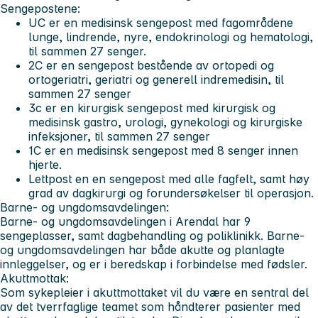
Sengepostene:
UC er en medisinsk sengepost med fagområdene
lunge, lindrende, nyre, endokrinologi og hematologi,
til sammen 27 senger.
2C er en sengepost bestående av ortopedi og
ortogeriatri, geriatri og generell indremedisin, til
sammen 27 senger
3c er en kirurgisk sengepost med kirurgisk og
medisinsk gastro, urologi, gynekologi og kirurgiske
infeksjoner, til sammen 27 senger
1C er en medisinsk sengepost med 8 senger innen
hjerte.
Lettpost en en sengepost med alle fagfelt, samt høy
grad av dagkirurgi og forundersøkelser til operasjon.
Barne- og ungdomsavdelingen:
Barne- og ungdomsavdelingen i Arendal har 9
sengeplasser, samt dagbehandling og poliklinikk. Barne-
og ungdomsavdelingen har både akutte og planlagte
innleggelser, og er i beredskap i forbindelse med fødsler.
Akuttmottak:
Som sykepleier i akuttmottaket vil du være en sentral del
av det tverrfaglige teamet som håndterer pasienter med