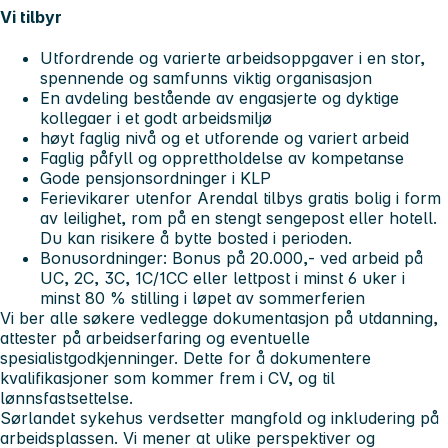
Vi tilbyr
Utfordrende og varierte arbeidsoppgaver i en stor,
spennende og samfunns viktig organisasjon
En avdeling bestående av engasjerte og dyktige
kollegaer i et godt arbeidsmiljø
høyt faglig nivå og et utforende og variert arbeid
Faglig påfyll og opprettholdelse av kompetanse
Gode pensjonsordninger i KLP
Ferievikarer utenfor Arendal tilbys gratis bolig i form
av leilighet, rom på en stengt sengepost eller hotell.
Du kan risikere å bytte bosted i perioden.
Bonusordninger: Bonus på 20.000,- ved arbeid på
UC, 2C, 3C, 1C/1CC eller lettpost i minst 6 uker i
minst 80 % stilling i løpet av sommerferien
Vi ber alle søkere vedlegge dokumentasjon på utdanning,
attester på arbeidserfaring og eventuelle
spesialistgodkjenninger. Dette for å dokumentere
kvalifikasjoner som kommer frem i CV, og til
lønnsfastsettelse.
Sørlandet sykehus verdsetter mangfold og inkludering på
arbeidsplassen. Vi mener at ulike perspektiver og