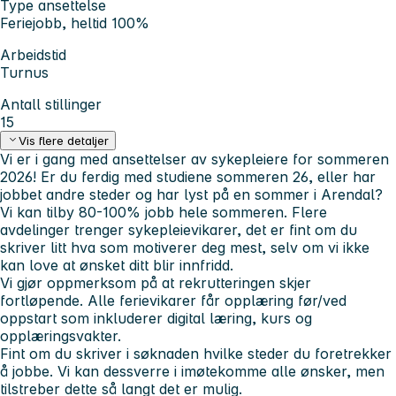
Type ansettelse
Feriejobb, heltid 100%
Arbeidstid
Turnus
Antall stillinger
15
Vis flere detaljer
Vi er i gang med ansettelser av sykepleiere for sommeren
2026! Er du ferdig med studiene sommeren 26, eller har
jobbet andre steder og har lyst på en sommer i Arendal?
Vi kan tilby 80-100% jobb hele sommeren. Flere
avdelinger trenger sykepleievikarer, det er fint om du
skriver litt hva som motiverer deg mest, selv om vi ikke
kan love at ønsket ditt blir innfridd.
Vi gjør oppmerksom på at rekrutteringen skjer
fortløpende. Alle ferievikarer får opplæring før/ved
oppstart som inkluderer digital læring, kurs og
opplæringsvakter.
Fint om du skriver i søknaden hvilke steder du foretrekker
å jobbe. Vi kan dessverre i imøtekomme alle ønsker, men
tilstreber dette så langt det er mulig.