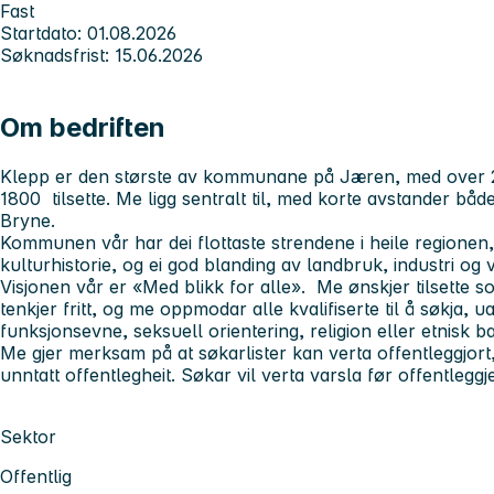
Fast
Startdato: 01.08.2026
Søknadsfrist: 15.06.2026
Om bedriften
Klepp er den største av kommunane på Jæren, med over 
1800 tilsette. Me ligg sentralt til, med korte avstander bå
Bryne.
Kommunen vår har dei flottaste strendene i heile regione
kulturhistorie, og ei god blanding av landbruk, industri og
Visjonen vår er «Med blikk for alle». Me ønskjer tilsette so
tenkjer fritt, og me oppmodar alle kvalifiserte til å søkja, u
funksjonsevne, seksuell orientering, religion eller etnisk 
Me gjer merksam på at søkarlister kan verta offentleggjort
unntatt offentlegheit. Søkar vil verta varsla før offentleggje
Sektor
Offentlig