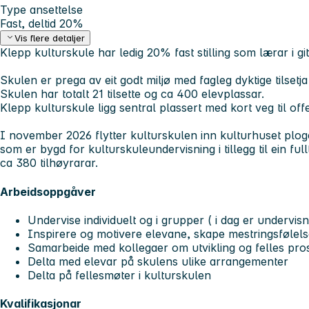
Type ansettelse
Fast, deltid 20%
Vis flere detaljer
Klepp kulturskule har ledig 20% fast stilling som lærar i git
Skulen er prega av eit godt miljø med fagleg dyktige tilset
Skulen har totalt 21 tilsette og ca 400 elevplassar.
Klepp kulturskule ligg sentral plassert med kort veg til off
I november 2026 flytter kulturskulen inn kulturhuset ploge
som er bygd for kulturskuleundervisning i tillegg til ein full
ca 380 tilhøyrarar.
Arbeidsoppgåver
Undervise individuelt og i grupper ( i dag er undervi
Inspirere og motivere elevane, skape mestringsfølels
Samarbeide med kollegaer om utvikling og felles pros
Delta med elevar på skulens ulike arrangementer
Delta på fellesmøter i kulturskulen
Kvalifikasjonar