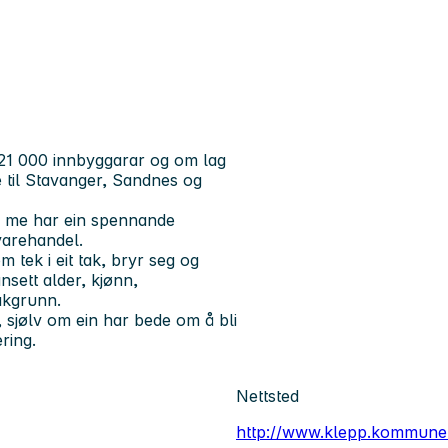
21 000 innbyggarar og om lag
de til Stavanger, Sandnes og
n, me har ein spennande
 varehandel.
m tek i eit tak, bryr seg og
ansett alder, kjønn,
bakgrunn.
, sjølv om ein har bede om å bli
ring.
Nettsted
http://www.klepp.kommune