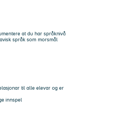
mentere at du har språknivå
inavisk språk som morsmål
sjonar til alle elevar og er
ge innspel