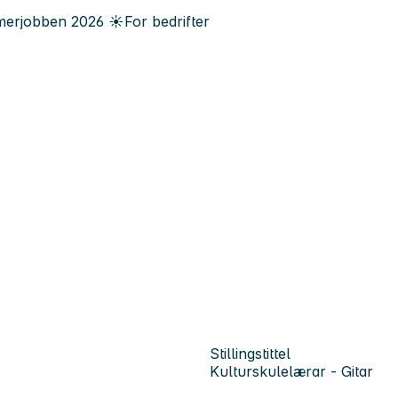
erjobben
2026
☀️
For bedrifter
Stillingstittel
Kulturskulelærar - Gitar