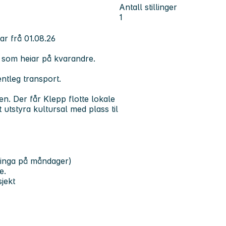
Antall stillinger
1
ar frå 01.08.26
ja som heiar på kvarandre.
entleg transport.
n. Der får Klepp flotte lokale
t utstyra kultursal med plass til
sninga på måndager)
e.
jekt