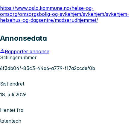
https://www.oslo.kommune.no/helse-og-
omsorg/omsorgsbolig-og-sykehjem/sykehjem/sykehjem-
helsehus-og-dagsentre/madserudhjemmet/
Annonsedata
Rapporter annonse
Stillingsnummer
6f3db04f-83c3-44a6-a779-f17a2ccdef0b
Sist endret
18. juli 2026
Hentet fra
talentech