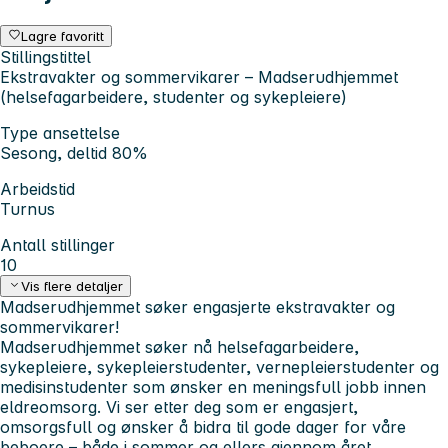
Lagre favoritt
Stillingstittel
Ekstravakter og sommervikarer – Madserudhjemmet
(helsefagarbeidere, studenter og sykepleiere)
Type ansettelse
Sesong, deltid 80%
Arbeidstid
Turnus
Antall stillinger
10
Vis flere detaljer
Madserudhjemmet søker engasjerte ekstravakter og
sommervikarer!
Madserudhjemmet søker nå helsefagarbeidere,
sykepleiere, sykepleierstudenter, vernepleierstudenter og
medisinstudenter som ønsker en meningsfull jobb innen
eldreomsorg. Vi ser etter deg som er engasjert,
omsorgsfull og ønsker å bidra til gode dager for våre
beboere – både i sommer og ellers gjennom året.