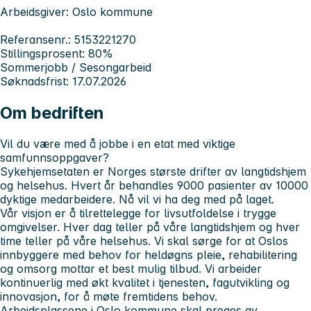
Arbeidsgiver: Oslo kommune
Referansenr.: 5153221270
Stillingsprosent: 80%
Sommerjobb / Sesongarbeid
Søknadsfrist: 17.07.2026
Om bedriften
Vil du være med å jobbe i en etat med viktige
samfunnsoppgaver?
Sykehjemsetaten er Norges største drifter av langtidshjem
og helsehus. Hvert år behandles 9000 pasienter av 10000
dyktige medarbeidere. Nå vil vi ha deg med på laget.
Vår visjon er å tilrettelegge for livsutfoldelse i trygge
omgivelser. Hver dag teller på våre langtidshjem og hver
time teller på våre helsehus. Vi skal sørge for at Oslos
innbyggere med behov for heldøgns pleie, rehabilitering
og omsorg mottar et best mulig tilbud. Vi arbeider
kontinuerlig med økt kvalitet i tjenesten, fagutvikling og
innovasjon, for å møte fremtidens behov.
Arbeidsplassene i Oslo kommune skal preges av