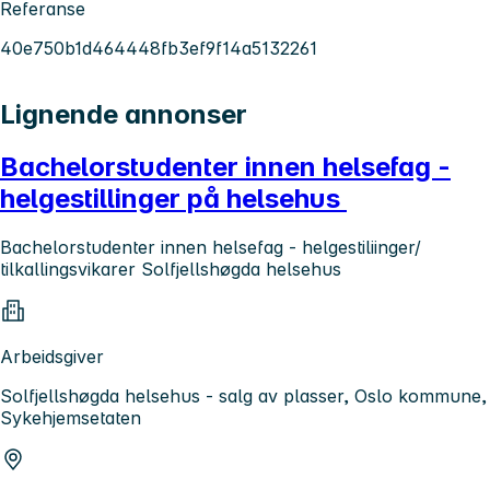
Referanse
40e750b1d464448fb3ef9f14a5132261
Lignende annonser
Bachelorstudenter innen helsefag -
helgestillinger på helsehus
Bachelorstudenter innen helsefag - helgestiliinger/
tilkallingsvikarer Solfjellshøgda helsehus
Arbeidsgiver
Solfjellshøgda helsehus - salg av plasser, Oslo kommune,
Sykehjemsetaten