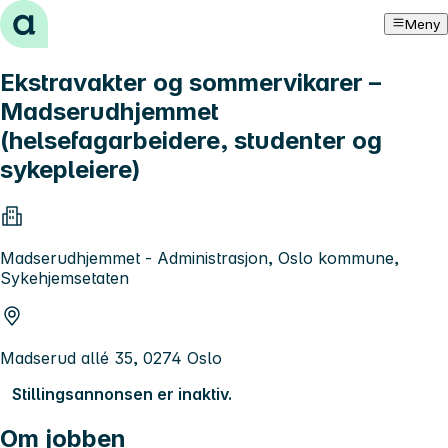
Hopp til innhold
Meny
Ekstravakter og sommervikarer –
Madserudhjemmet
(helsefagarbeidere, studenter og
sykepleiere)
Madserudhjemmet - Administrasjon, Oslo kommune,
Sykehjemsetaten
Madserud allé 35, 0274 Oslo
Stillingsannonsen er inaktiv.
Om jobben