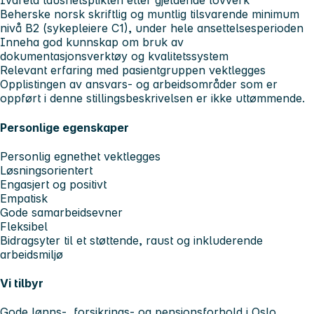
Ivareta taushetsplikten etter gjeldende lovverk
Beherske norsk skriftlig og muntlig tilsvarende minimum
nivå B2 (sykepleiere C1), under hele ansettelsesperioden
Inneha god kunnskap om bruk av
dokumentasjonsverktøy og kvalitetssystem
Relevant erfaring med pasientgruppen vektlegges
Opplistingen av ansvars- og arbeidsområder som er
oppført i denne stillingsbeskrivelsen er ikke uttømmende.
Personlige egenskaper
Personlig egnethet vektlegges
Løsningsorientert
Engasjert og positivt
Empatisk
Gode samarbeidsevner
Fleksibel
Bidragsyter til et støttende, raust og inkluderende
arbeidsmiljø
Vi tilbyr
Gode lønns-, forsikrings- og pensjonsforhold i Oslo