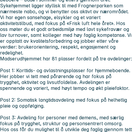
Sykehjemmet ligger idyllisk til med Frognerparken som
nærmeste nabo, og vi benytter oss aktivt av nærområdet.
Vi har egen sansehage, elsykler og et variert
aktivitetstilbud, med fokus på «Frisk luft hele året». Hos
oss møter du et godt arbeidsmiljø med lavt sykefravær og
lav turnover, samt kolleger med høy faglig kompetanse. Vi
er opptatt av kvalitetsforbedring og jobber etter våre
verdier: brukerorientering, respekt, engasjement og
redelighet.
Madserudhjemmet har 81 plasser fordelt på tre avdelinger:
Post 1: Korttids- og avlastningsplasser for hjemmeboende.
Her jobber vi tett med pårørende og har fokus på
trygghet, aktivitet og livsutfoldelse. Avdelingen er
spennende og variert, med høyt tempo og økt pleiefaktor.
Post 2: Somatisk langtidsavdeling med fokus på helhetlig
pleie og oppfølging.
Post 3: Avdeling for personer med demens, med særlig
fokus på trygghet, struktur og personsentrert omsorg.
Hos oss får du mulighet til å utvikle deg faglig gjennom tett