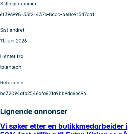
Stillingsnummer
6f396998-33f2-437a-8ccc-468e915d7ca1
Sist endret
11. juni 2026
Hentet fra
talentech
Referanse
be32094afa2546afa621a9bb9da6ec94
Lignende annonser
Vi søker etter en butikkmedarbeider i