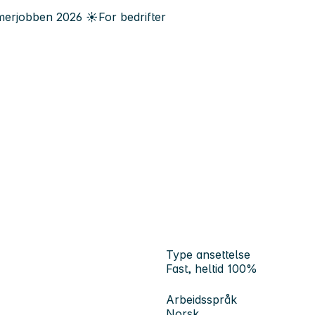
erjobben
2026
☀️
For bedrifter
Type ansettelse
Fast, heltid 100%
Arbeidsspråk
Norsk