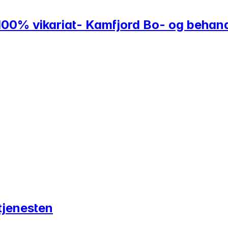
r 100% vikariat- Kamfjord Bo- og behan
tjenesten