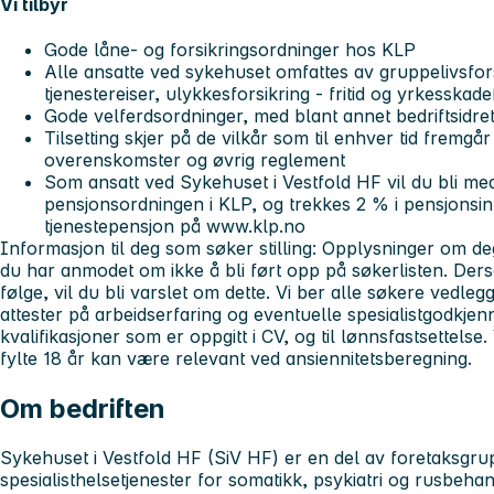
Vi tilbyr
Gode låne- og forsikringsordninger hos KLP
Alle ansatte ved sykehuset omfattes av gruppelivsfors
tjenestereiser, ulykkesforsikring - fritid og yrkesskade
Gode velferdsordninger, med blant annet bedriftsidre
Tilsetting skjer på de vilkår som til enhver tid fremgår
overenskomster og øvrig reglement
Som ansatt ved Sykehuset i Vestfold HF vil du bli me
pensjonsordningen i KLP, og trekkes 2 % i pensjonsi
tjenestepensjon på www.klp.no
Informasjon til deg som søker stilling:
Opplysninger om deg 
du har anmodet om ikke å bli ført opp på søkerlisten. Ders
følge, vil du bli varslet om dette.
Vi ber alle søkere vedle
attester på arbeidserfaring og eventuelle spesialistgodkje
kvalifikasjoner som er oppgitt i CV, og til lønnsfastsettelse.
fylte 18 år kan være relevant ved ansiennitetsberegning.
Om bedriften
Sykehuset i Vestfold HF (SiV HF)
er en del av foretaksgru
spesialisthelsetjenester for somatikk, psykiatri og rusbehand