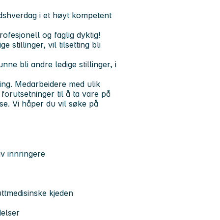
shverdag i et høyt kompetent
ofesjonell og faglig dyktig!
stillinger, vil tilsetting bli
e bli andre ledige stillinger, i
ing. Medarbeidere med ulik
orutsetninger til å ta vare på
se. Vi håper du vil søke på
v innringere
ttmedisinske kjeden
elser