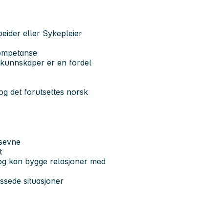
ider eller Sykepleier
kompetanse
åkkunnskaper er en fordel
og det forutsettes norsk
gsevne
t
g kan bygge relasjoner med
ssede situasjoner