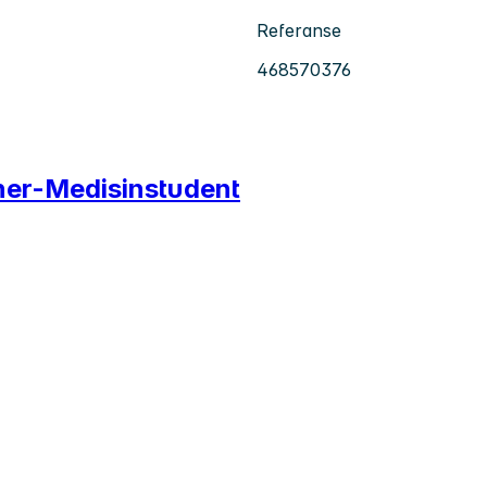
Referanse
468570376
iner-Medisinstudent