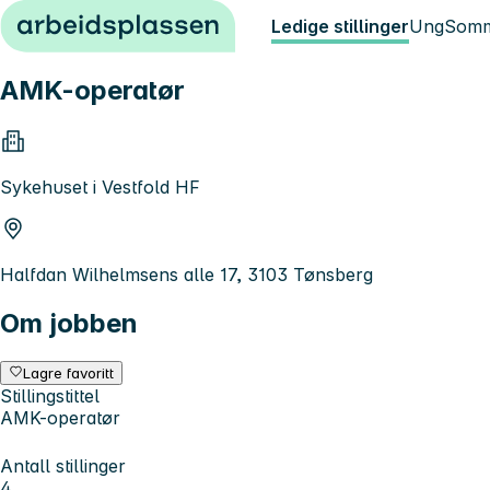
Hopp til innhold
Ledige stillinger
Ung
Somm
AMK-operatør
Sykehuset i Vestfold HF
Halfdan Wilhelmsens alle 17, 3103 Tønsberg
Om jobben
Lagre favoritt
Stillingstittel
AMK-operatør
Antall stillinger
4