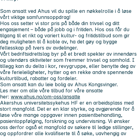
Som ansatt ved Ahus vil du spille en nøkkelrolle i å løse
vårt viktige samfunnsoppdrag!
Hos oss setter vi stor pris på både din trivsel og ditt
engasjement – både på jobb og i fritiden. Hos oss får du
tilgang til et rikt og variert kultur- og fritidstilbud som gir
deg muligheten til å koble av, ha det gøy og bygge
fellesskap på tvers av avdelinger.
Vårt bedriftsidrettslag byr på et bredt spekter av innendørs
og utendørs aktiviteter som fremmer trivsel og samhold. I
tillegg kan du delta i kor, revygruppe, eller benytte deg av
våre ferieleiligheter, hytter og en rekke andre spennende
kulturtilbud, rabatter og fordeler.
Som ansatt kan du leie bolig av Ahus Kongsvinger.
Les mer om alle våre tilbud for våre ansatte
her:
www.ahus.no/om-oss/ansatte
Akershus universitetssykehus HF er en arbeidsplass med
stort mangfold. Det er en klar styrke, og avgjørende for å
løse våre mange oppgaver innen pasientbehandling,
pasientoppfølging, forskning og undervisning. Vi ønsker
oss derfor også et mangfold av søkere til ledige stillinger,
og oppfordrer alle kvalifiserte til å søke, uavhengig av