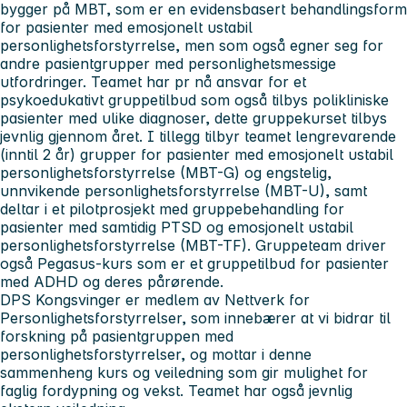
bygger på MBT, som er en evidensbasert behandlingsform
for pasienter med emosjonelt ustabil
personlighetsforstyrrelse, men som også egner seg for
andre pasientgrupper med personlighetsmessige
utfordringer. Teamet har pr nå ansvar for et
psykoedukativt gruppetilbud som også tilbys polikliniske
pasienter med ulike diagnoser, dette gruppekurset tilbys
jevnlig gjennom året. I tillegg tilbyr teamet lengrevarende
(inntil 2 år) grupper for pasienter med emosjonelt ustabil
personlighetsforstyrrelse (MBT-G) og engstelig,
unnvikende personlighetsforstyrrelse (MBT-U), samt
deltar i et pilotprosjekt med gruppebehandling for
pasienter med samtidig PTSD og emosjonelt ustabil
personlighetsforstyrrelse (MBT-TF). Gruppeteam driver
også Pegasus-kurs som er et gruppetilbud for pasienter
med ADHD og deres pårørende.
DPS Kongsvinger er medlem av Nettverk for
Personlighetsforstyrrelser, som innebærer at vi bidrar til
forskning på pasientgruppen med
personlighetsforstyrrelser, og mottar i denne
sammenheng kurs og veiledning som gir mulighet for
faglig fordypning og vekst. Teamet har også jevnlig