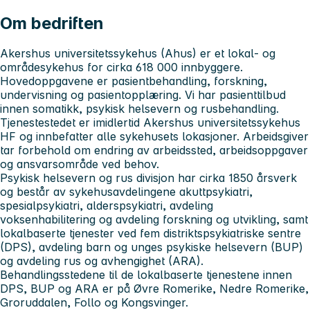
Om bedriften
Akershus universitetssykehus
(Ahus) er et lokal- og
områdesykehus for cirka 618 000 innbyggere.
Hovedoppgavene er pasientbehandling, forskning,
undervisning og pasientopplæring. Vi har pasienttilbud
innen somatikk, psykisk helsevern og rusbehandling.
Tjenestestedet er imidlertid Akershus universitetssykehus
HF og innbefatter alle sykehusets lokasjoner. Arbeidsgiver
tar forbehold om endring av arbeidssted, arbeidsoppgaver
og ansvarsområde ved behov.
Psykisk helsevern og rus divisjon
har cirka 1850 årsverk
og består av sykehusavdelingene akuttpsykiatri,
spesialpsykiatri, alderspsykiatri, avdeling
voksenhabilitering og avdeling forskning og utvikling, samt
lokalbaserte tjenester ved fem distriktspsykiatriske sentre
(DPS), avdeling barn og unges psykiske helsevern (BUP)
og avdeling rus og avhengighet (ARA).
Behandlingsstedene til de lokalbaserte tjenestene innen
DPS, BUP og ARA er på Øvre Romerike, Nedre Romerike,
Groruddalen, Follo og Kongsvinger.