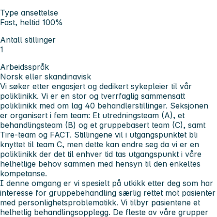
Type ansettelse
Fast, heltid 100%
Antall stillinger
1
Arbeidsspråk
Norsk eller skandinavisk
Vi søker etter engasjert og dedikert sykepleier til vår
poliklinikk. Vi er en stor og tverrfaglig sammensatt
poliklinikk med om lag 40 behandlerstillinger. Seksjonen
er organisert i fem team: Et utredningsteam (A), et
behandlingsteam (B) og et gruppebasert team (C), samt
Tire-team og FACT. Stillingene vil i utgangspunktet bli
knyttet til team C, men dette kan endre seg da vi er en
poliklinikk der det til enhver tid tas utgangspunkt i våre
helhetlige behov sammen med hensyn til den enkeltes
kompetanse.
I denne omgang er vi spesielt på utkikk etter deg som har
interesse for gruppebehandling særlig rettet mot pasienter
med personlighetsproblematikk. Vi tilbyr pasientene et
helhetlig behandlingsopplegg. De fleste av våre grupper