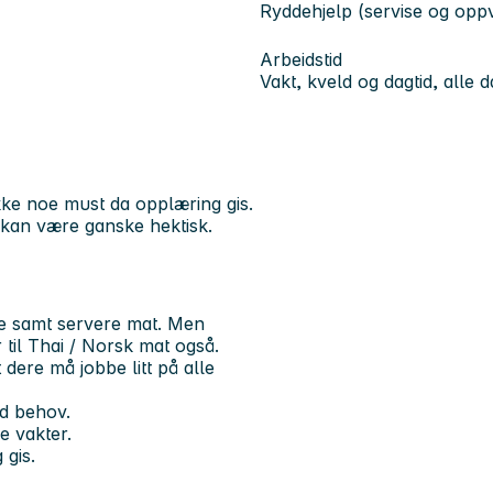
Ryddehjelp (servise og opp
Arbeidstid
Vakt, kveld og dagtid, alle 
kke noe must da opplæring gis.
r kan være ganske hektisk.
e samt servere mat. Men
il Thai / Norsk mat også.
dere må jobbe litt på alle
d behov.
e vakter.
gis.