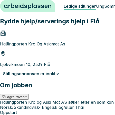
Hopp til innhold
Ledige stillinger
Ung
Somm
Rydde hjelp/serverings hjelp i Flå
Hallingporten Kro Og Asiamat As
bjøkvikmoen 10, 3539 Flå
Stillingsannonsen er inaktiv.
Om jobben
Lagre favoritt
Hallingporten Kro og Asia Mat AS søker etter en som kan 
Norsk/Skandinavisk- Engelsk og/eller Thai
Oppstart