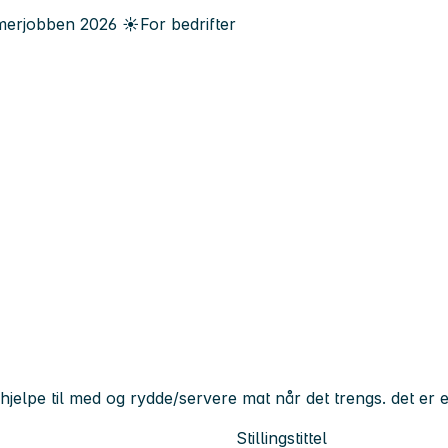
erjobben
2026
☀️
For bedrifter
hjelpe til med og rydde/servere mat når det trengs. det 
Stillingstittel