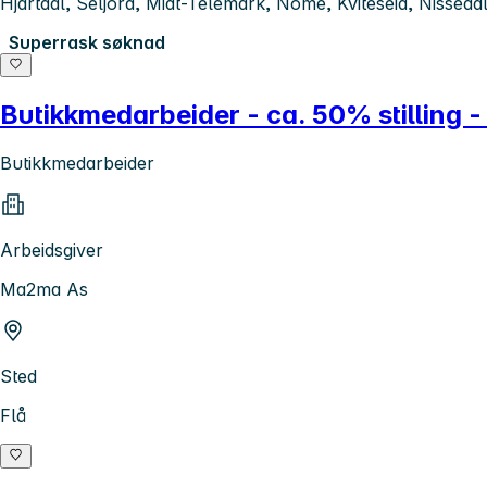
Hjartdal, Seljord, Midt-Telemark, Nome, Kviteseid, Nissed
Superrask søknad
Butikkmedarbeider - ca. 50% stilling -
Butikkmedarbeider
Arbeidsgiver
Ma2ma As
Sted
Flå