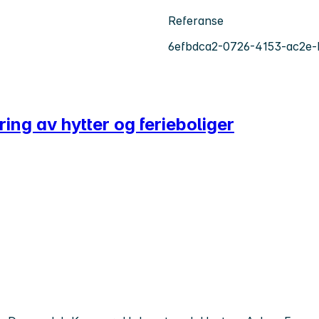
Referanse
6efbdca2-0726-4153-ac2e
øring av hytter og ferieboliger