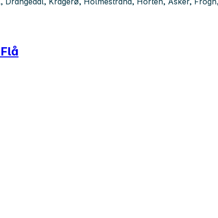
al, Drangedal, Kragerø, Holmestrand, Horten, Asker, Frogn
 Flå