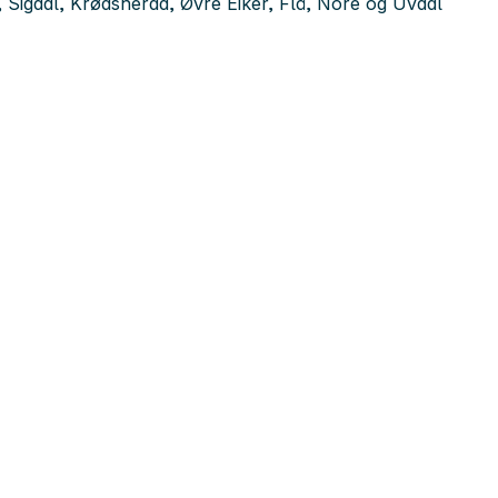
, Sigdal, Krødsherad, Øvre Eiker, Flå, Nore og Uvdal