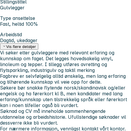
Stillingstittel
Gulvlegger
Type ansettelse
Fast, heltid 100%
Arbeidstid
Dagtid, ukedager
Vis flere detaljer
Vi søker etter gulvleggere med relevant erfaring og
kunnskap om faget. Det legges hovedsakelig vinyl,
linoleum og tepper. I tillegg utføres avretting og
flytsparkling, industrigulv og taktil merking
Fagbrev er selvfølgelig alltid ønskelig, men lang erfaring
og tilhørende kunnskap vil veie opp for dette.
Søkere bør snakke flytende norsk/skandinavisk og/eller
engelsk og ha førerkort kl B, men kandidater med lang
erfaring/kunnskap uten tilstrekkelig språk eller førerkort
kan i noen tilfeller også bli vurdert.
Søknad og CV må inneholde sammenhengende
utdannelse og arbeidshistorie. Ufullstendige søknader vil
dessverre ikke bli vurdert.
For nærmere informasjon, vennligst kontakt vårt kontor.