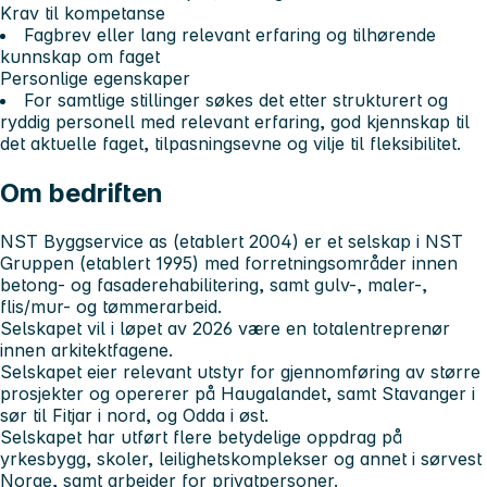
Krav til kompetanse
Fagbrev eller lang relevant erfaring og tilhørende
kunnskap om faget
Personlige egenskaper
For samtlige stillinger søkes det etter strukturert og
ryddig personell med relevant erfaring, god kjennskap til
det aktuelle faget, tilpasningsevne og vilje til fleksibilitet.
Om bedriften
NST Byggservice as (etablert 2004) er et selskap i NST
Gruppen (etablert 1995) med forretningsområder innen
betong- og fasaderehabilitering, samt gulv-, maler-,
flis/mur- og tømmerarbeid.
Selskapet vil i løpet av 2026 være en totalentreprenør
innen arkitektfagene.
Selskapet eier relevant utstyr for gjennomføring av større
prosjekter og opererer på Haugalandet, samt Stavanger i
sør til Fitjar i nord, og Odda i øst.
Selskapet har utført flere betydelige oppdrag på
yrkesbygg, skoler, leilighetskomplekser og annet i sørvest
Norge, samt arbeider for privatpersoner.