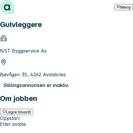
Hopp til innhold
Meny
Gulvleggere
NST Byggservice As
Bøvågen 35, 4262 Avaldsnes
Stillingsannonsen er inaktiv.
Om jobben
Lagre favoritt
Oppstart
Etter avtale