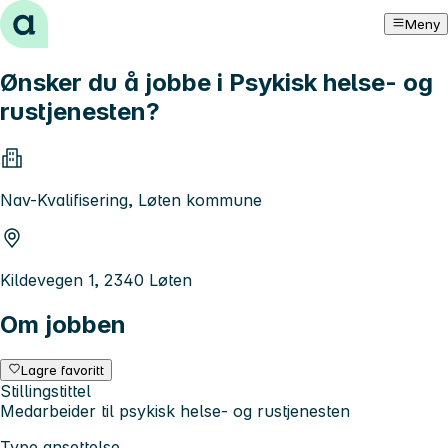
Hopp til innhold
Meny
Ønsker du å jobbe i Psykisk helse- og
rustjenesten?
Nav-Kvalifisering, Løten kommune
Kildevegen 1, 2340 Løten
Om jobben
Lagre favoritt
Stillingstittel
Medarbeider til psykisk helse- og rustjenesten
Type ansettelse