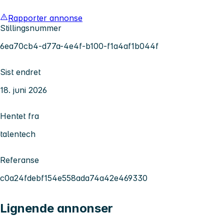
Rapporter annonse
Stillingsnummer
6ea70cb4-d77a-4e4f-b100-f1a4af1b044f
Sist endret
18. juni 2026
Hentet fra
talentech
Referanse
c0a24fdebf154e558ada74a42e469330
Lignende annonser