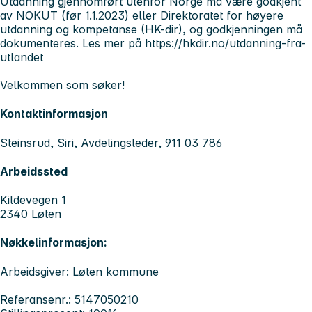
Utdanning gjennomført utenfor Norge må være godkjent
av NOKUT (før 1.1.2023) eller Direktoratet for høyere
utdanning og kompetanse (HK-dir), og godkjenningen må
dokumenteres. Les mer på https://hkdir.no/utdanning-fra-
utlandet
Velkommen som søker!
Kontaktinformasjon
Steinsrud, Siri, Avdelingsleder, 911 03 786
Arbeidssted
Kildevegen 1
2340 Løten
Nøkkelinformasjon:
Arbeidsgiver: Løten kommune
Referansenr.: 5147050210