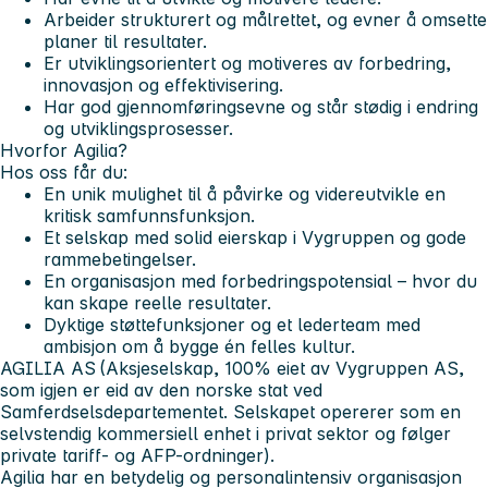
Arbeider strukturert og målrettet, og evner å omsette
planer til resultater.
Er utviklingsorientert og motiveres av forbedring,
innovasjon og effektivisering.
Har god gjennomføringsevne og står stødig i endring
og utviklingsprosesser.
Hvorfor Agilia?
Hos oss får du:
En unik mulighet til å påvirke og videreutvikle en
kritisk samfunnsfunksjon.
Et selskap med solid eierskap i Vygruppen og gode
rammebetingelser.
En organisasjon med forbedringspotensial – hvor du
kan skape reelle resultater.
Dyktige støttefunksjoner og et lederteam med
ambisjon om å bygge én felles kultur.
AGILIA AS
(Aksjeselskap, 100% eiet av Vygruppen AS,
som igjen er eid av den norske stat ved
Samferdselsdepartementet. Selskapet opererer som en
selvstendig kommersiell enhet i privat sektor og følger
private tariff- og AFP-ordninger).
Agilia har en betydelig og personalintensiv organisasjon