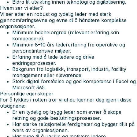
Bidra til utvikling innen teknologi og digitalisering.
Hvem ser vi etter?
Vi ser etter en robust og tydelig leder med sterk
gjennomføringsevne og evne til å håndtere komplekse
organisasjoner.
Minimum bachelorgrad (relevant erfaring kan
kompensere).
Minimum 8–10 års ledererfaring fra operative og
personalintensive miljøer.
Erfaring med å lede ledere og drive
endringsprosesser.
Bakgrunn fra logistikk, transport, industri, facility
management eller tilsvarende.
Sterk digital forståelse og god kompetanse i Excel og
Microsoft 365.
Personlige egenskaper
For å lykkes i rollen tror vi at du kjenner deg igjen i disse
utsagnene:
Er en tydelig og trygg leder som evner å skape
retning og gode beslutningsprosesser.
Har sterke relasjonelle ferdigheter og bygger tillit på
tvers av organisasjonen.
Har evne til å utvikle og motivere ledere.