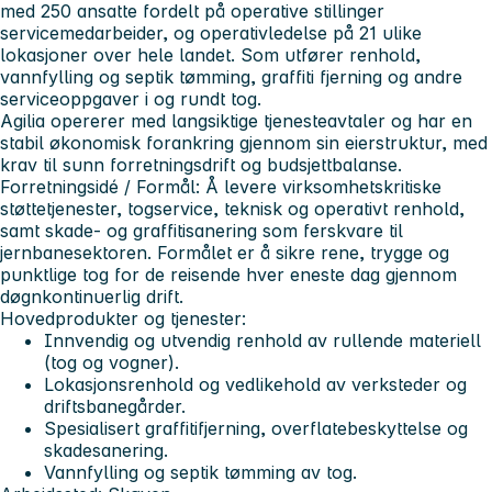
med 250 ansatte fordelt på operative stillinger
servicemedarbeider, og operativledelse på 21 ulike
lokasjoner over hele landet. Som utfører renhold,
vannfylling og septik tømming, graffiti fjerning og andre
serviceoppgaver i og rundt tog.
Agilia opererer med langsiktige tjenesteavtaler og har en
stabil økonomisk forankring gjennom sin eierstruktur, med
krav til sunn forretningsdrift og budsjettbalanse.
Forretningsidé / Formål: Å levere virksomhetskritiske
støttetjenester, togservice, teknisk og operativt renhold,
samt skade- og graffitisanering som ferskvare til
jernbanesektoren. Formålet er å sikre rene, trygge og
punktlige tog for de reisende hver eneste dag gjennom
døgnkontinuerlig drift.
Hovedprodukter og tjenester:
Innvendig og utvendig renhold av rullende materiell
(tog og vogner).
Lokasjonsrenhold og vedlikehold av verksteder og
driftsbanegårder.
Spesialisert graffitifjerning, overflatebeskyttelse og
skadesanering.
Vannfylling og septik tømming av tog.