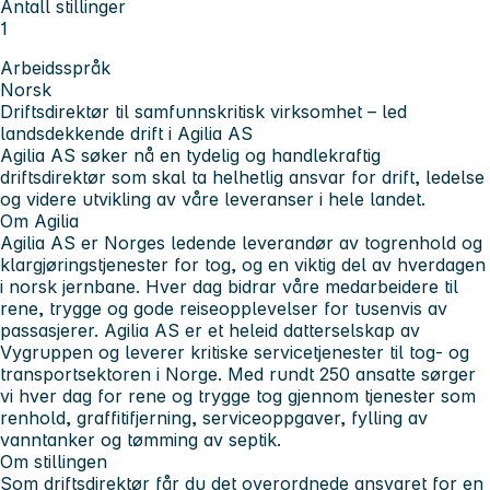
Antall stillinger
1
Arbeidsspråk
Norsk
Driftsdirektør til samfunnskritisk virksomhet – led
landsdekkende drift i Agilia AS
Agilia AS søker nå en tydelig og handlekraftig
driftsdirektør som skal ta helhetlig ansvar for drift, ledelse
og videre utvikling av våre leveranser i hele landet.
Om Agilia
Agilia AS er Norges ledende leverandør av togrenhold og
klargjøringstjenester for tog, og en viktig del av hverdagen
i norsk jernbane. Hver dag bidrar våre medarbeidere til
rene, trygge og gode reiseopplevelser for tusenvis av
passasjerer. Agilia AS er et heleid datterselskap av
Vygruppen og leverer kritiske servicetjenester til tog- og
transportsektoren i Norge. Med rundt 250 ansatte sørger
vi hver dag for rene og trygge tog gjennom tjenester som
renhold, graffitifjerning, serviceoppgaver, fylling av
vanntanker og tømming av septik.
Om stillingen
Som driftsdirektør får du det overordnede ansvaret for en