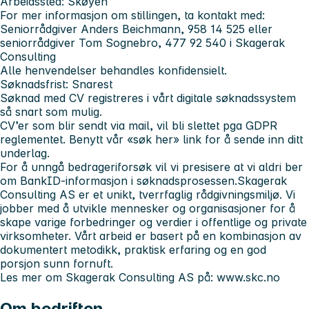
Arbeidssted: Skøyen
For mer informasjon om stillingen, ta kontakt med:
Seniorrådgiver Anders Beichmann, 958 14 525 eller
seniorrådgiver Tom Sognebro, 477 92 540 i Skagerak
Consulting
Alle henvendelser behandles konfidensielt.
Søknadsfrist: Snarest
Søknad med CV registreres i vårt digitale søknadssystem
så snart som mulig.
CV’er som blir sendt via mail, vil bli slettet pga GDPR
reglementet. Benytt vår «søk her» link for å sende inn ditt
underlag.
For å unngå bedrageriforsøk vil vi presisere at vi aldri ber
om BankID-informasjon i søknadsprosessen.
Skagerak
Consulting AS er et unikt, tverrfaglig rådgivningsmiljø. Vi
jobber med å utvikle mennesker og organisasjoner for å
skape varige forbedringer og verdier i offentlige og private
virksomheter. Vårt arbeid er basert på en kombinasjon av
dokumentert metodikk, praktisk erfaring og en god
porsjon sunn fornuft.
Les mer om Skagerak Consulting AS på:
www.skc.no
Om bedriften