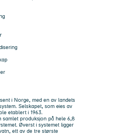
ng
r
disering
skap
ger
sent i Norge, med en av landets
system. Selskapet, som eies av
le etablert i 1963.
n samlet produksjon på hele 6,8
stemet. Øverst i systemet ligger
tn, ett av de tre største