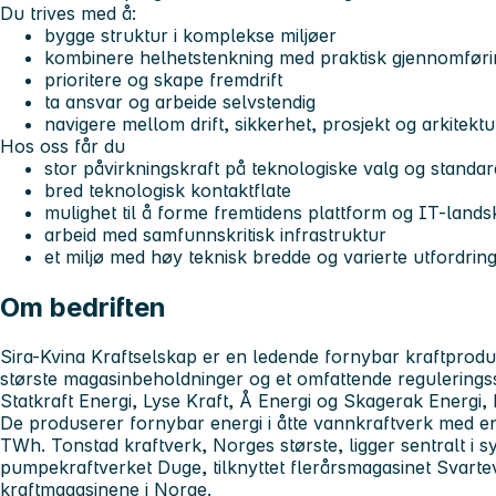
Du trives med å:
bygge struktur i komplekse miljøer
kombinere helhetstenkning med praktisk gjennomføri
prioritere og skape fremdrift
ta ansvar og arbeide selvstendig
navigere mellom drift, sikkerhet, prosjekt og arkitektu
Hos oss får du
stor påvirkningskraft på teknologiske valg og standar
bred teknologisk kontaktflate
mulighet til å forme fremtidens plattform og IT-land
arbeid med samfunnskritisk infrastruktur
et miljø med høy teknisk bredde og varierte utfordrin
Om bedriften
Sira-Kvina Kraftselskap er en ledende fornybar kraftprodu
største magasinbeholdninger og et omfattende regulerings
Statkraft Energi, Lyse Kraft, Å Energi og Skagerak Energi, b
De produserer fornybar energi i åtte vannkraftverk med e
TWh. Tonstad kraftverk, Norges største, ligger sentralt i sy
pumpekraftverket Duge, tilknyttet flerårsmagasinet Svarteva
kraftmagasinene i Norge.