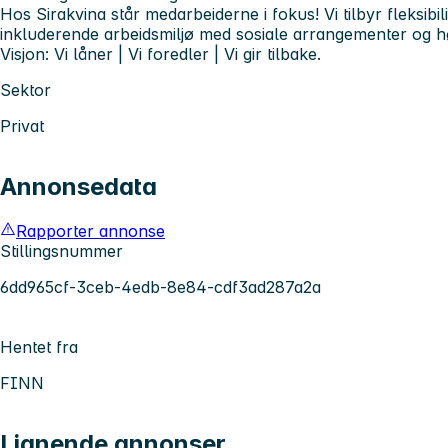
Hos Sirakvina står medarbeiderne i fokus! Vi tilbyr fleksibili
inkluderende arbeidsmiljø med sosiale arrangementer og hø
Visjon: Vi låner | Vi foredler | Vi gir tilbake.
Sektor
Privat
Annonsedata
Rapporter annonse
Stillingsnummer
6dd965cf-3ceb-4edb-8e84-cdf3ad287a2a
Hentet fra
FINN
Lignende annonser