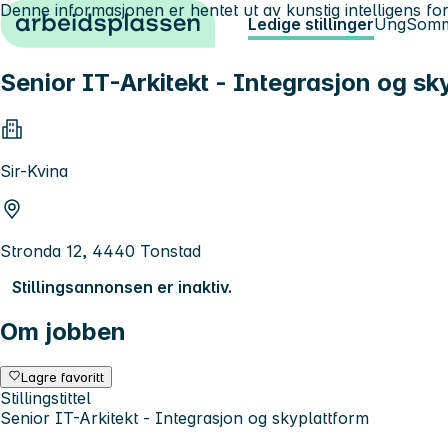
Denne informasjonen er hentet ut av kunstig intelligens for
Hopp til innhold
Ledige stillinger
Ung
Somm
Senior IT-Arkitekt - Integrasjon og sk
Sir-Kvina
Stronda 12, 4440 Tonstad
Stillingsannonsen er inaktiv.
Om jobben
Lagre favoritt
Stillingstittel
Senior IT-Arkitekt - Integrasjon og skyplattform