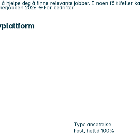
 å hjelpe deg å finne relevante jobber. I noen få tilfeller 
erjobben
2026
☀️
For bedrifter
yplattform
Type ansettelse
Fast, heltid 100%