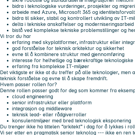
sikre robuste og standardiserte integrasjoner mellom
bidra i teknologiske vurderinger, prosjekter og migrer
arbeide med Azure, Microsoft 365 og identitetsforval
bidra til sikker, stabil og kontrollert utvikling av IT-mi
delta i tekniske anskaffelser og moderniseringsarbeid
bistå ved komplekse tekniske problemstillinger og h
Vi tror du har
erfaring med skyplattformer, infrastruktur eller integ
god forståelse for teknisk arkitektur og sikkerhet
evne til å kombinere struktur med gjennomføring
interesse for helhetlige og bærekraftige teknologiske
erfaring fra komplekse IT-miljøer
Det viktigste er ikke at du treffer på alle teknologier, men at
teknisk forståelse og evne til å skape fremdrift.
Hvem passer rollen for?
Denne rollen passer godt for deg som kommer fra eksemp
cloud engineering
senior infrastruktur eller plattform
integrasjon og middleware
teknisk lead- eller rådgiverroller
konsulentmiljøer med bred teknologisk eksponering
Du trenger ikke ha tittelen “arkitekt” i dag for å lykkes i rol
Vi ser etter en pragmatisk senior teknolog --- ikke en ren t