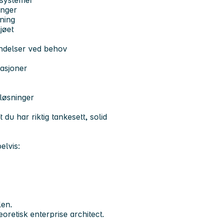
 systemer
inger
tning
ljøet
endelser ved behov
rasjoner
 løsninger
 du har riktig tankesett, solid
elvis:
len.
eoretisk enterprise architect.