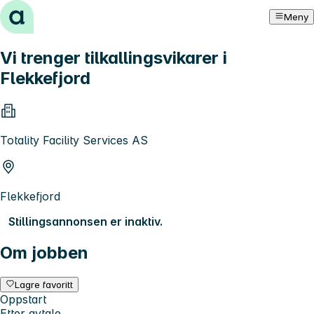
Hopp til innhold
Meny
Vi trenger tilkallingsvikarer i
Flekkefjord
Totality Facility Services AS
Flekkefjord
Stillingsannonsen er inaktiv.
Om jobben
Lagre favoritt
Oppstart
Etter avtale