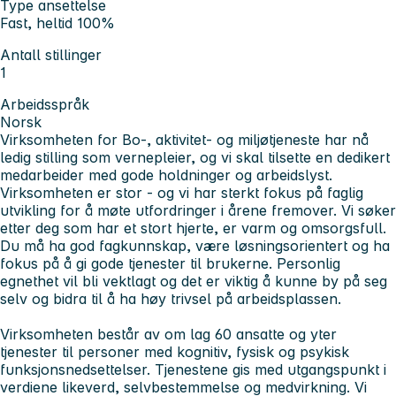
Type ansettelse
Fast, heltid 100%
Antall stillinger
1
Arbeidsspråk
Norsk
Virksomheten for Bo-, aktivitet- og miljøtjeneste har nå
ledig stilling som vernepleier, og vi skal tilsette en dedikert
medarbeider med gode holdninger og arbeidslyst.
Virksomheten er stor - og vi har sterkt fokus på faglig
utvikling for å møte utfordringer i årene fremover. Vi søker
etter deg som har et stort hjerte, er varm og omsorgsfull.
Du må ha god fagkunnskap, være løsningsorientert og ha
fokus på å gi gode tjenester til brukerne. Personlig
egnethet vil bli vektlagt og det er viktig å kunne by på seg
selv og bidra til å ha høy trivsel på arbeidsplassen.
Virksomheten består av om lag 60 ansatte og yter
tjenester til personer med kognitiv, fysisk og psykisk
funksjonsnedsettelser. Tjenestene gis med utgangspunkt i
verdiene likeverd, selvbestemmelse og medvirkning. Vi