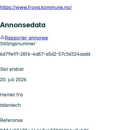
https://www.froya.kommune.no/
Annonsedata
Rapporter annonse
Stillingsnummer
6d79efff-28f6-4a87-a5d2-57c56524aadd
Sist endret
20. juli 2026
Hentet fra
talentech
Referanse