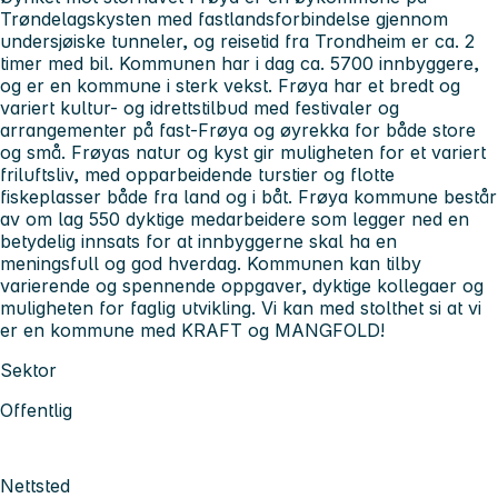
Trøndelagskysten med fastlandsforbindelse gjennom
undersjøiske tunneler, og reisetid fra Trondheim er ca. 2
timer med bil. Kommunen har i dag ca. 5700 innbyggere,
og er en kommune i sterk vekst. Frøya har et bredt og
variert kultur- og idrettstilbud med festivaler og
arrangementer på fast-Frøya og øyrekka for både store
og små. Frøyas natur og kyst gir muligheten for et variert
friluftsliv, med opparbeidende turstier og flotte
fiskeplasser både fra land og i båt. Frøya kommune består
av om lag 550 dyktige medarbeidere som legger ned en
betydelig innsats for at innbyggerne skal ha en
meningsfull og god hverdag. Kommunen kan tilby
varierende og spennende oppgaver, dyktige kollegaer og
muligheten for faglig utvikling. Vi kan med stolthet si at vi
er en kommune med KRAFT og MANGFOLD!
Sektor
Offentlig
Nettsted