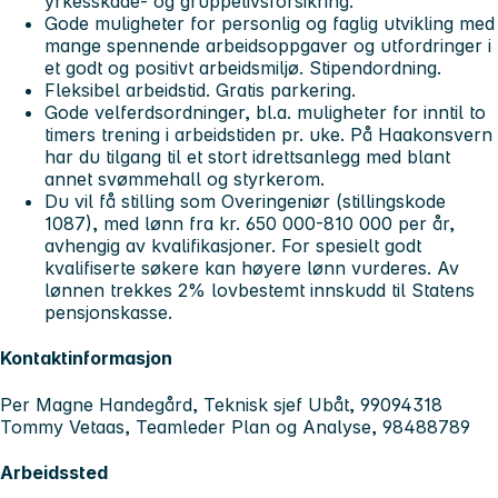
yrkesskade- og gruppelivsforsikring.
Gode muligheter for personlig og faglig utvikling med
mange spennende arbeidsoppgaver og utfordringer i
et godt og positivt arbeidsmiljø. Stipendordning.
Fleksibel arbeidstid. Gratis parkering.
Gode velferdsordninger, bl.a. muligheter for inntil to
timers trening i arbeidstiden pr. uke. På Haakonsvern
har du tilgang til et stort idrettsanlegg med blant
annet svømmehall og styrkerom.
Du vil få stilling som Overingeniør (stillingskode
1087), med lønn fra kr. 650 000-810 000 per år,
avhengig av kvalifikasjoner. For spesielt godt
kvalifiserte søkere kan høyere lønn vurderes. Av
lønnen trekkes 2% lovbestemt innskudd til Statens
pensjonskasse.
Kontaktinformasjon
Per Magne Handegård, Teknisk sjef Ubåt, 99094318
Tommy Vetaas, Teamleder Plan og Analyse, 98488789
Arbeidssted