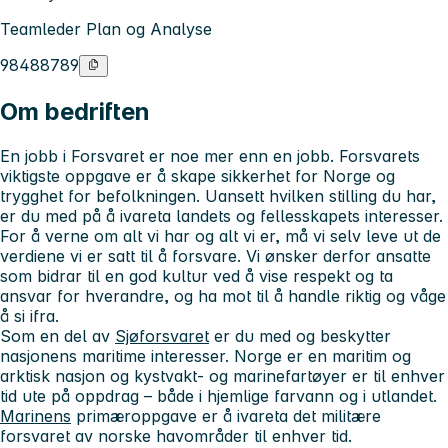
Teamleder Plan og Analyse
98488789
Om bedriften
En jobb i Forsvaret er noe mer enn en jobb. Forsvarets
viktigste oppgave er å skape sikkerhet for Norge og
trygghet for befolkningen. Uansett hvilken stilling du har,
er du med på å ivareta landets og fellesskapets interesser.
For å verne om alt vi har og alt vi er, må vi selv leve ut de
verdiene vi er satt til å forsvare. Vi ønsker derfor ansatte
som bidrar til en god kultur ved å vise respekt og ta
ansvar for hverandre, og ha mot til å handle riktig og våge
å si ifra.
Som en del av
Sjøforsvaret
er du med og beskytter
nasjonens maritime interesser. Norge er en maritim og
arktisk nasjon og kystvakt- og marinefartøyer er til enhver
tid ute på oppdrag – både i hjemlige farvann og i utlandet.
Marinen
s
primæroppgave er å ivareta det militære
forsvaret av norske havområder til enhver tid.