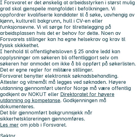
I Forsvaret er det ønskelig at arbeidsstyrken i størst mulig
grad skal gjenspeile mangfoldet i befolkningen. Vi
oppfordrer kvalifiserte kandidater til å søke, uavhengig av
kjønn, kulturell bakgrunn, hull i CV-en eller
funksjonsevne. Vi vil sørge for tilrettelegging på
arbeidsplassen hvis det er behov for dette. Noen av
Forsvarets stillinger kan ha egne helsekrav og krav til
fysisk skikkethet.
I henhold til offentlighetsloven § 25 andre ledd kan
opplysninger om søkeren bli offentliggjort selv om
søkeren har anmodet om ikke å bli oppført på søkerlisten.
Det er egne regler for militære stillinger.
Forsvaret benytter elektronisk søknadsbehandling.
Attester og vitnemål må legges ved søknaden. Høyere
utdanning gjennomført utenfor Norge må være offentlig
godkjent av NOKUT eller
Direktoratet for høyere
utdanning og kompetanse
. Godkjenningen må
dokumenteres.
Det blir gjennomført bakgrunnsjekk når
sikkerhetsklareringen gjennomføres.
Les mer
om jobb i Forsvaret.
Sektor