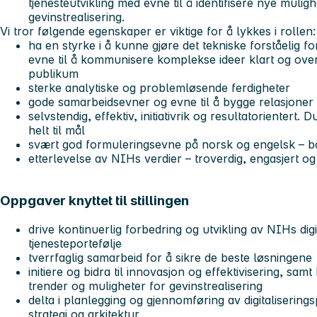
tjenesteutvikling med evne til å identifisere nye mulighe
gevinstrealisering.
Vi tror følgende egenskaper er viktige for å lykkes i rollen:
ha en styrke i å kunne gjøre det tekniske forståelig 
evne til å kommunisere komplekse ideer klart og overb
publikum
sterke analytiske og problemløsende ferdigheter
gode samarbeidsevner og evne til å bygge relasjoner
selvstendig, effektiv, initiativrik og resultatorientert
helt til mål
svært god formuleringsevne på norsk og engelsk – båd
etterlevelse av NIHs verdier – troverdig, engasjert o
Oppgaver knyttet til stillingen
drive kontinuerlig forbedring og utvikling av NIHs digi
tjenesteportefølje
tverrfaglig samarbeid for å sikre de beste løsningene
initiere og bidra til innovasjon og effektivisering, sam
trender og muligheter for gevinstrealisering
delta i planlegging og gjennomføring av digitalisering
strategi og arkitektur