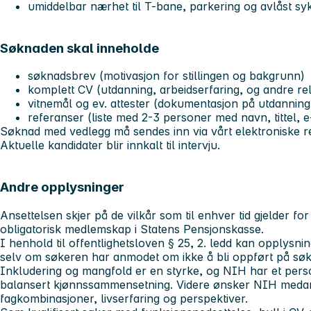
umiddelbar nærhet til T-bane, parkering og avlåst sy
Søknaden skal inneholde
søknadsbrev (motivasjon for stillingen og bakgrunn
komplett CV (utdanning, arbeidserfaring, og andre rel
vitnemål og ev. attester (dokumentasjon på utdanning
referanser (liste med 2-3 personer med navn, tittel,
Søknad med vedlegg må sendes inn via vårt elektroniske r
Aktuelle kandidater blir innkalt til intervju.
Andre opplysninger
Ansettelsen skjer på de vilkår som til enhver tid gjelder fo
obligatorisk medlemskap i Statens Pensjonskasse.
I henhold til offentlighetsloven § 25, 2. ledd kan opplysnin
selv om søkeren har anmodet om ikke å bli oppført på søke
Inkludering og mangfold er en styrke, og NIH har et pers
balansert kjønnssammensetning. Videre ønsker NIH medar
fagkombinasjoner, livserfaring og perspektiver.