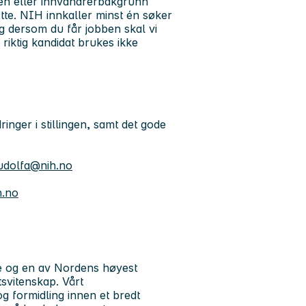
-en eller innvandrerbakgrunn
ette. NIH innkaller minst én søker
og dersom du får jobben skal vi
 riktig kandidat brukes ikke
inger i stillingen, samt det gode
udolfa@nih.no
h.no
le og en av Nordens høyest
tsvitenskap. Vårt
g formidling innen et bredt