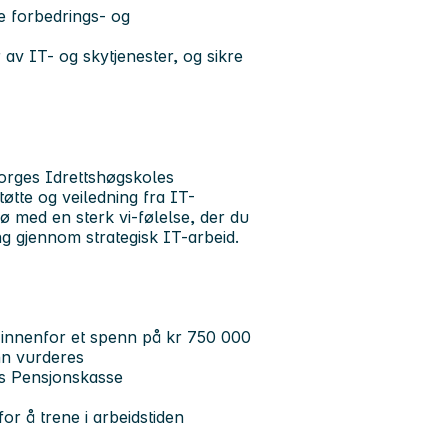
de forbedrings- og
 av IT- og skytjenester, og sikre
 Norges Idrettshøgskoles
øtte og veiledning fra IT-
jø med en sterk vi-følelse, der du
ring gjennom strategisk IT-arbeid.
r, innenfor et spenn på kr 750 000
ønn vurderes
ns Pensjonskasse
for å trene i arbeidstiden