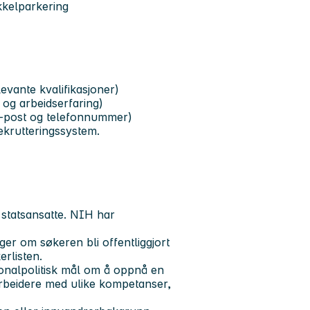
kkelparkering
)
evante kvalifikasjoner)
 og arbeidserfaring)
 e-post og telefonnummer)
ekrutteringssystem.
r statsansatte. NIH har
ger om søkeren bli offentliggjort
rlisten.
onalpolitisk mål om å oppnå en
beidere med ulike kompetanser,