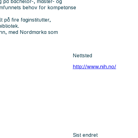
ng på bachelor-, master- og
amfunnets behov for kompetanse
å fire faginstitutter,
ibliotek.
svann, med Nordmarka som
Nettsted
http://www.nih.no/
Sist endret