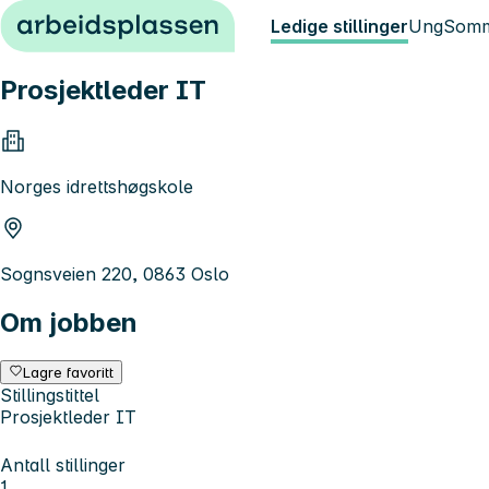
Hopp til innhold
Ledige stillinger
Ung
Somm
Prosjektleder IT
Norges idrettshøgskole
Sognsveien 220, 0863 Oslo
Om jobben
Lagre favoritt
Stillingstittel
Prosjektleder IT
Antall stillinger
1