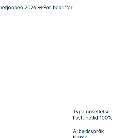
erjobben
2026
☀️
For bedrifter
Type ansettelse
Fast, heltid 100%
Arbeidsspråk
Norsk