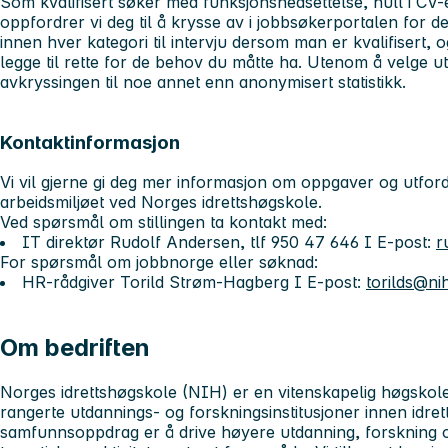
Som kvalifisert søker med funksjonsnedsettelse, hull i CV
oppfordrer vi deg til å krysse av i jobbsøkerportalen for d
innen hver kategori til intervju dersom man er kvalifisert, 
legge til rette for de behov du måtte ha. Utenom å velge ut
avkryssingen til noe annet enn anonymisert statistikk.
Kontaktinformasjon
Vi vil gjerne gi deg mer informasjon om oppgaver og utfordr
arbeidsmiljøet ved Norges idrettshøgskole.
Ved spørsmål om stillingen ta kontakt med:
IT direktør Rudolf Andersen, tlf 950 47 646 I E-post:
r
For spørsmål om jobbnorge eller søknad:
HR-rådgiver Torild Strøm-Hagberg I E-post:
torilds@ni
Om bedriften
Norges idrettshøgskole (NIH)
er en vitenskapelig høgsko
rangerte utdannings- og forskningsinstitusjoner innen idret
samfunnsoppdrag er å drive høyere utdanning, forskning o