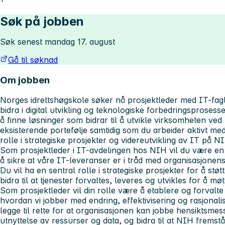
Søk på jobben
Søk senest mandag 17. august
Gå til søknad
Om jobben
Norges idrettshøgskole søker nå prosjektleder med IT-fag
bidra i digital utvikling og teknologiske forbedringsprosess
å finne løsninger som bidrar til å utvikle virksomheten ved
eksisterende portefølje samtidig som du arbeider aktivt med 
rolle i strategiske prosjekter og videreutvikling av IT på N
Som prosjektleder i IT-avdelingen hos NIH vil du være en 
å sikre at våre IT-leveranser er i tråd med organisasjone
Du vil ha en sentral rolle i strategiske prosjekter for å støt
bidra til at tjenester forvaltes, leveres og utvikles for å 
Som prosjektleder vil din rolle være å etablere og forvalte 
hvordan vi jobber med endring, effektivisering og rasjonalis
legge til rette for at organisasjonen kan jobbe hensiktsmess
utnyttelse av ressurser og data, og bidra til at NIH fremstå