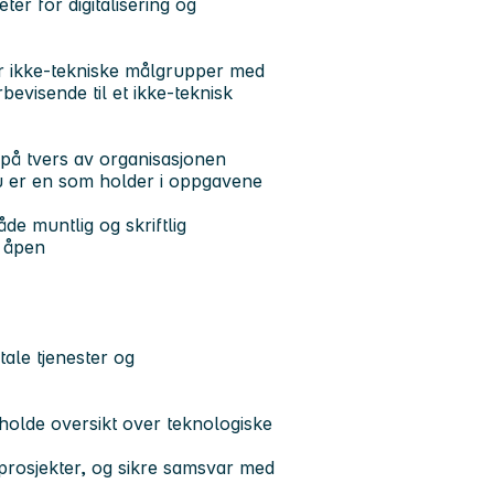
ter for digitalisering og
for ikke-tekniske målgrupper med
evisende til et ikke-teknisk
 på tvers av organisasjonen
. Du er en som holder i oppgavene
e muntlig og skriftlig
g åpen
tale tjenester og
t holde oversikt over teknologiske
sprosjekter, og sikre samsvar med