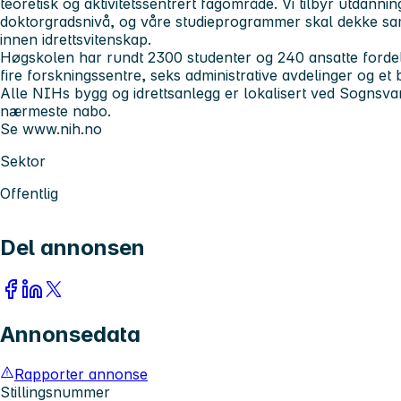
teoretisk og aktivitetssentrert fagområde. Vi tilbyr utdanni
doktorgradsnivå, og våre studieprogrammer skal dekke s
innen idrettsvitenskap.
Høgskolen har rundt 2300 studenter og 240 ansatte fordelt p
fire forskningssentre, seks administrative avdelinger og et b
Alle NIHs bygg og idrettsanlegg er lokalisert ved Sogn
nærmeste nabo.
Se www.nih.no
Sektor
Offentlig
Del annonsen
Annonsedata
Rapporter annonse
Stillingsnummer