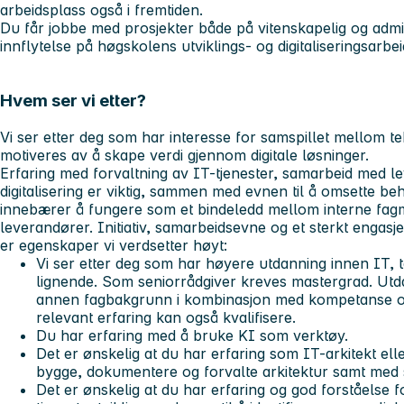
arbeidsplass også i fremtiden.
Du får jobbe med prosjekter både på vitenskapelig og adminis
innflytelse på høgskolens utviklings- og digitaliseringsarbei
Hvem ser vi etter?
Vi ser etter deg som har interesse for samspillet mellom t
motiveres av å skape verdi gjennom digitale løsninger.
Erfaring med forvaltning av IT-tjenester, samarbeid med 
digitalisering er viktig, sammen med evnen til å omsette beho
innebærer å fungere som et bindeledd mellom interne fagmi
leverandører. Initiativ, samarbeidsevne og et sterkt engasj
er egenskaper vi verdsetter høyt:
Vi ser etter deg som har høyere utdanning innen IT, t
lignende. Som seniorrådgiver kreves mastergrad. Utda
annen fagbakgrunn i kombinasjon med kompetanse o
relevant erfaring kan også kvalifisere.
Du har erfaring med å bruke KI som verktøy.
Det er ønskelig at du har erfaring som IT-arkitekt ell
bygge, dokumentere og forvalte arkitektur samt med 
Det er ønskelig at du har erfaring og god forståelse for