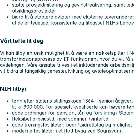
støtte prosjektinitiering og gevinstrealisering, samt le
utviklingsprosjekter
bidra til å etablere avtaler med eksterne leverandører
at de er tydelige, konsistente og tilpasset NIHs behov
Vårt løfte til deg
Vi kan tilby en unik mulighet til å være en nøkkelspiller i
transformasjonsprosess av IT-funksjonen, hvor du vil få st
avdelingen. Våre ansatte trives i et inkluderende arbeidsmil
vil bidra til langsiktig tjenesteutvikling og avtaleoptimalise
NIH tilbyr
lønn etter statens stillingskode 1364 - seniorrådgive
til kr 900 000. For spesielt kvalifiserte kan høyere l
gode ordninger for pensjon, lån og forsikring i State
fleksibel arbeidstid, med sommer-/vintertid
gode treningsfasiliteter, bedriftsidrettslag og mulighet 
moderne fasiliteter i et flott bygg ved Sognsvann