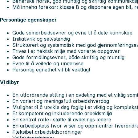
Beherske norsk, god muntlig og skriftlig kommunikas
Må inneha førekort klasse B og disponere egen bil,
Personlige egenskaper
Gode samarbeidsevner og evne til å dele kunnskap
Initiativrik og selvstendig
Strukturert og systematisk med god gjennomføringse
Trives i et hektisk miljø med varierte oppgaver
Gode formidlingsevner, både skriftlig og muntlig
Evne til å veilede og undervise
Personlig egnethet vil bli vektlagt
Vi tilbyr
En utfordrende stilling i en avdeling med et viktig s
En variert og meningsfull arbeidshverdag
Mulighet til å utvikle deg faglig i et viktig og komplek
Et kompetent og inkluderende arbeidsmiljø
En sentral rolle i støtte til avdelings ledere
En arbeidsplass hvor vi ser og oppmuntrer hverandr
Fleksibel arbeidstidsordninger