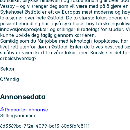
somatikk, psykisk helsevern og rusbehandling til over 300
Vestby – og vi trenger deg som vil være med på å gjøre en f
Sykehuset Østfold er ett av Europas mest moderne og hø
lokasjoner over hele Østfold. De to største lokasjonene er p
pasientbehandling har også sykehuset høy forskningsaktiv
innovasjonsprosjekter og stillinger tilrettelagt for studier. Vi
kunne utvikle deg faglig gjennom karrieren.
Samtidig som du får jobbe med teknologi i toppklasse, har
livet rett utenfor døra i Østfold. Enten du trives best ved sj
småby er veien kort fra våre lokasjoner. Kanskje er det ho
arbeidshverdag?
Sektor
Offentlig
Annonsedata
Rapporter annonse
Stillingsnummer
6d3369bc-7f2e-4079-bdf3-60d5fafc8111