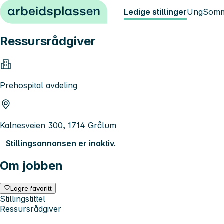
Hopp til innhold
Ledige stillinger
Ung
Somm
Ressursrådgiver
Prehospital avdeling
Kalnesveien 300, 1714 Grålum
Stillingsannonsen er inaktiv.
Om jobben
Lagre favoritt
Stillingstittel
Ressursrådgiver