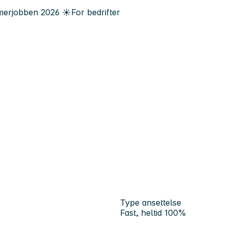
erjobben
2026
☀️
For bedrifter
Type ansettelse
Fast, heltid 100%