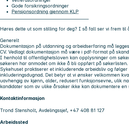
Velferdsordninger
Gode forsikringsordninger
Pensjonsordning gjennom KLP
____________________________________________
Høres dette ut som stilling for deg? I så fall ser vi frem til
Generelt
Dokumentasjon på utdanning og arbeidserfaring må legg
CV. Vedlagt dokumentasjon må være i pdf-format på skandi
I henhold til offentlighetsloven kan opplysninger om søker
søkeren har anmodet om ikke å bli oppført på søkerlisten.
Sykehuset praktiserer et inkluderende arbeidsliv og følger
inkluderingsdugnad. Det betyr at vi ønsker velkommen kvalif
uavhengig av kjønn, alder, redusert funksjonsevne, ulik na
kandidater som av ulike årsaker ikke kan dokumentere e
Kontaktinformasjon
Trond Stensholt, Avdelingssjef, +47 408 81 127
Arbeidssted