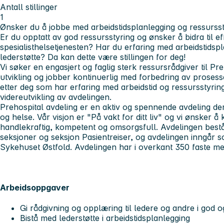
Antall stillinger
1
Ønsker du å jobbe med arbeidstidsplanlegging og ressurss
Er du opptatt av god ressursstyring og ønsker å bidra til effe
spesialisthelsetjenesten? Har du erfaring med arbeidstidspl
lederstøtte? Da kan dette være stillingen for deg!
Vi søker en engasjert og faglig sterk ressursrådgiver til Pre
utvikling og jobber kontinuerlig med forbedring av prosesse
etter deg som har erfaring med arbeidstid og ressursstyring
videreutvikling av avdelingen.
Prehospital avdeling er en aktiv og spennende avdeling der
og helse. Vår visjon er "På vakt for ditt liv" og vi ønsker
handlekraftig, kompetent og omsorgsfull. Avdelingen best
seksjoner og seksjon Pasientreiser, og avdelingen inngår som
Sykehuset Østfold. Avdelingen har i overkant 350 faste me
Arbeidsoppgaver
Gi rådgivning og opplæring til ledere og andre i god 
Bistå med lederstøtte i arbeidstidsplanlegging