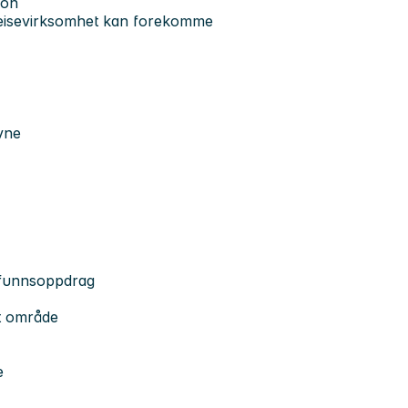
jon
 reisevirksomhet kan forekomme
vne
amfunnsoppdrag
st område
e