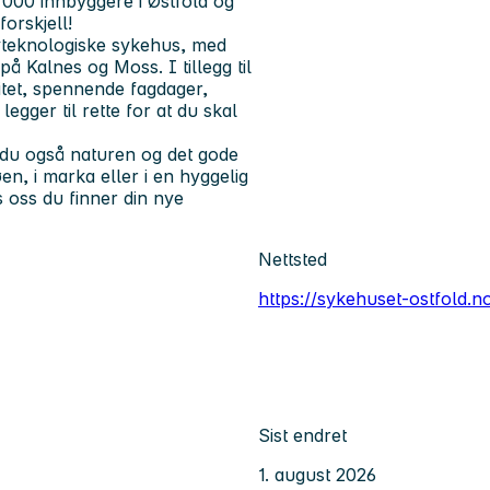
 000 innbyggere i Østfold og
orskjell!
yteknologiske sykehus, med
å Kalnes og Moss. I tillegg til
itet, spennende fagdager,
 legger til rette for at du skal
 du også naturen og det gode
øen, i marka eller i en hyggelig
s oss du finner din nye
Nettsted
https://sykehuset-ostfold.n
Sist endret
1. august 2026