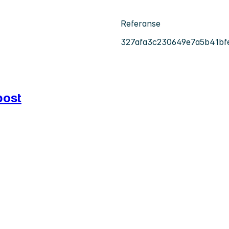
Referanse
327afa3c230649e7a5b41bf
post