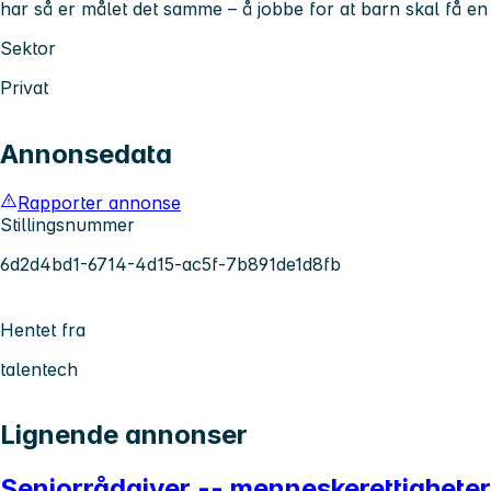
har så er målet det samme – å jobbe for at barn skal få en
Sektor
Privat
Annonsedata
Rapporter annonse
Stillingsnummer
6d2d4bd1-6714-4d15-ac5f-7b891de1d8fb
Hentet fra
talentech
Lignende annonser
Seniorrådgiver -- menneskerettigheter