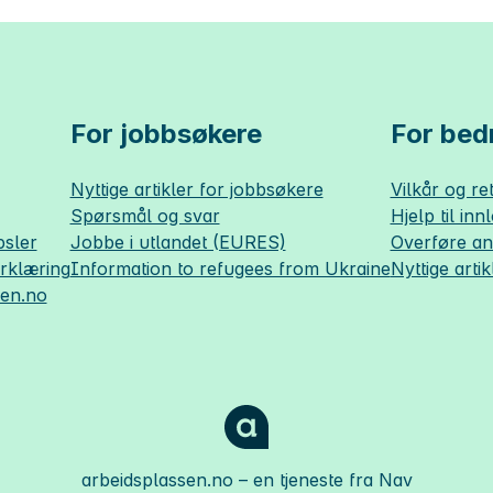
For jobbsøkere
For bedr
Nyttige artikler for jobbsøkere
Vilkår og ret
Spørsmål og svar
Hjelp til inn
sler
Jobbe i utlandet (EURES)
Overføre a
erklæring
Information to refugees from Ukraine
Nyttige artik
sen.no
arbeidsplassen.no
– en tjeneste fra Nav