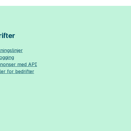
ifter
ningslinjer
logging
nnonser med API
ler for bedrifter