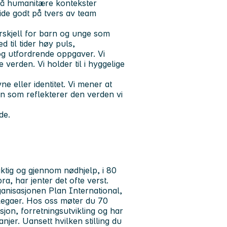
også humanitære kontekster
eide godt på tvers av team
orskjell for barn og unge som
d til tider høy puls,
 og utfordrende oppgaver. Vi
verden. Vi holder til i hyggelige
e eller identitet. Vi mener at
n som reflekterer den verden vi
nde.
iktig og gjennom nødhjelp, i 80
a, har jenter det ofte verst.
rganisasjonen Plan International,
llegaer. Hos oss møter du 70
asjon, forretningsutvikling og har
er. Uansett hvilken stilling du