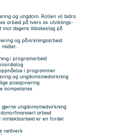
udering og ungdom. Rollen vil bidra
ges arbeid på tvers av utviklings-
et mot dagens tilbakeslag på
onering og påvirkningsarbeid
 midler.
kning i programarbeid
donordialog
atoppnåelse i programmer
nkludering og ungdomsmedvirkning
lige posisjonering
ske kompetanse
, og gjerne ungdomsmedvirkning
donorfinansiert arbeid
 inntektsarbeid er en fordel
ge nettverk