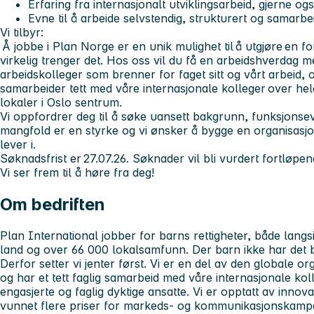
Erfaring fra internasjonalt utviklingsarbeid, gjerne 
Evne til å arbeide selvstendig, strukturert og samarb
Vi tilbyr:
Å jobbe i Plan Norge er en unik mulighet til å utgjøre en f
virkelig trenger det. Hos oss vil du få en arbeidshverdag me
arbeidskolleger som brenner for faget sitt og vårt arbeid,
samarbeider tett med våre internasjonale kolleger over hele 
lokaler i Oslo sentrum.
Vi oppfordrer deg til å søke uansett bakgrunn, funksjonsevn
mangfold er en styrke og vi ønsker å bygge en organisasjo
lever i.
Søknadsfrist er 27.07.26. Søknader vil bli vurdert fortløpe
Vi ser frem til å høre fra deg!
Om bedriften
Plan International jobber for barns rettigheter, både langs
land og over 66 000 lokalsamfunn. Der barn ikke har det br
Derfor setter vi jenter først. Vi er en del av den globale o
og har et tett faglig samarbeid med våre internasjonale ko
engasjerte og faglig dyktige ansatte. Vi er opptatt av innov
vunnet flere priser for markeds- og kommunikasjonskampanj