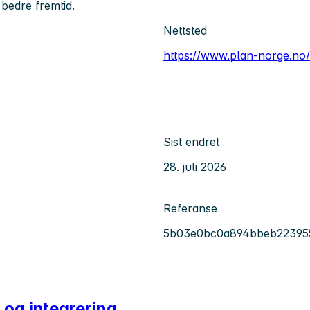
 bedre fremtid.
Nettsted
https://www.plan-norge.no/
Sist endret
28. juli 2026
Referanse
5b03e0bc0a894bbeb22395
 og integrering