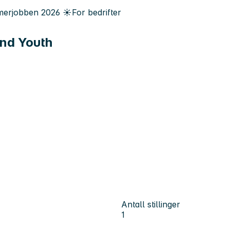
erjobben
2026
☀️
For bedrifter
and Youth
Antall stillinger
1