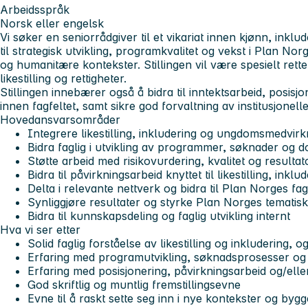
Arbeidsspråk
Norsk eller engelsk
Vi søker en seniorrådgiver til et vikariat innen kjønn, inkl
til strategisk utvikling, programkvalitet og vekst i Plan Nor
og humanitære kontekster. Stillingen vil være spesielt rett
likestilling og rettigheter.
Stillingen innebærer også å bidra til inntektsarbeid, posisj
innen fagfeltet, samt sikre god forvaltning av institusjonelle
Hovedansvarsområder
Integrere likestilling, inkludering og ungdomsmedvir
Bidra faglig i utvikling av programmer, søknader og 
Støtte arbeid med risikovurdering, kvalitet og result
Bidra til påvirkningsarbeid knyttet til likestilling, i
Delta i relevante nettverk og bidra til Plan Norges fag
Synliggjøre resultater og styrke Plan Norges temati
Bidra til kunnskapsdeling og faglig utvikling internt
Hva vi ser etter
Solid faglig forståelse av likestilling og inkludering
Erfaring med programutvikling, søknadsprosesser og 
Erfaring med posisjonering, påvirkningsarbeid og/eller
God skriftlig og muntlig fremstillingsevne
Evne til å raskt sette seg inn i nye kontekster og byg