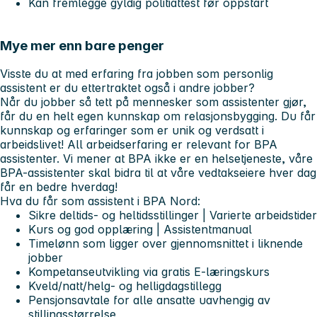
Kan fremlegge gyldig politiattest før oppstart
Mye mer enn bare penger
Visste du at med erfaring fra jobben som personlig
assistent er du ettertraktet også i andre jobber?
Når du jobber så tett på mennesker som assistenter gjør,
får du en helt egen kunnskap om relasjonsbygging. Du får
kunnskap og erfaringer som er unik og verdsatt i
arbeidslivet! All arbeidserfaring er relevant for BPA
assistenter. Vi mener at BPA ikke er en helsetjeneste, våre
BPA-assistenter skal bidra til at våre vedtakseiere hver dag
får
en bedre hverdag!
Hva du får som assistent i BPA Nord:
Sikre deltids- og heltidsstillinger | Varierte arbeidstider
Kurs og god opplæring | Assistentmanual
Timelønn som ligger over gjennomsnittet i liknende
jobber
Kompetanseutvikling via gratis E-læringskurs
Kveld/natt/helg- og helligdagstillegg
Pensjonsavtale for alle ansatte uavhengig av
stillingsstørrelse