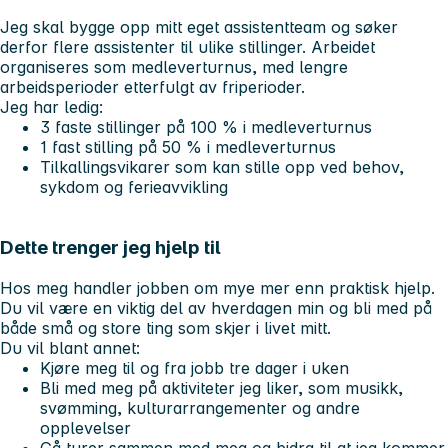
Jeg skal bygge opp mitt eget assistentteam og søker
derfor flere assistenter til ulike stillinger. Arbeidet
organiseres som medleverturnus, med lengre
arbeidsperioder etterfulgt av friperioder.
Jeg har ledig:
3 faste stillinger på 100 % i medleverturnus
1 fast stilling på 50 % i medleverturnus
Tilkallingsvikarer som kan stille opp ved behov,
sykdom og ferieavvikling
Dette trenger jeg hjelp til
Hos meg handler jobben om mye mer enn praktisk hjelp.
Du vil være en viktig del av hverdagen min og bli med på
både små og store ting som skjer i livet mitt.
Du vil blant annet:
Kjøre meg
til og fra jobb tre dager i uken
Bli med meg på
aktiviteter
jeg liker, som musikk,
svømming, kulturarrangementer og andre
opplevelser
Gå ture
r sammen med meg og bidra til at jeg kommer