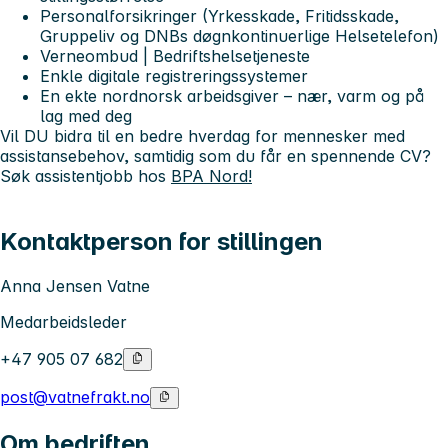
Personalforsikringer (Yrkesskade, Fritidsskade,
Gruppeliv og DNBs døgnkontinuerlige Helsetelefon)
Verneombud | Bedriftshelsetjeneste
Enkle digitale registreringssystemer
En ekte nordnorsk arbeidsgiver – nær, varm og på
lag med deg
Vil DU bidra til
en bedre hverdag
for mennesker med
assistansebehov, samtidig som du får en spennende CV?
Søk assistentjobb hos
BPA Nord!
Kontaktperson for stillingen
Anna Jensen Vatne
Medarbeidsleder
+47 905 07 682
post@vatnefrakt.no
Om bedriften