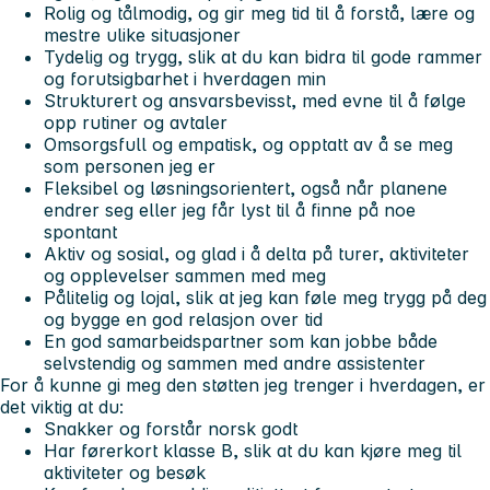
Rolig og tålmodig
, og gir meg tid til å forstå, lære og
mestre ulike situasjoner
Tydelig og trygg
, slik at du kan bidra til gode rammer
og forutsigbarhet i hverdagen min
Strukturert og ansvarsbevisst
, med evne til å følge
opp rutiner og avtaler
Omsorgsfull og empatisk
, og opptatt av å se meg
som personen jeg er
Fleksibel og løsningsorientert
, også når planene
endrer seg eller jeg får lyst til å finne på noe
spontant
Aktiv og sosial
, og glad i å delta på turer, aktiviteter
og opplevelser sammen med meg
Pålitelig og lojal
, slik at jeg kan føle meg trygg på deg
og bygge en god relasjon over tid
En
god samarbeidspartner
som kan jobbe både
selvstendig og sammen med andre assistenter
For å kunne gi meg den støtten jeg trenger i hverdagen, er
det viktig at du:
Snakker og forstår norsk godt
Har førerkort klasse B, slik at du kan kjøre meg til
aktiviteter og besøk