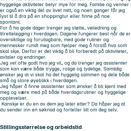
hyggelige aktiviteter betyr mye for meg. Familie og venner
er også en viktig del av livet mitt, og noen ganger får jeg
lyst til å dra på en shoppingtur eller finne på noe
spontant.
For å ha gode dager trenger jeg støtte, veiledning og
tilrettelegging i hverdagen. Dagene fungerer best når de er
oversiktlige og forutsigbare, med gode rutiner og
mennesker rundt meg som hjelper meg å forstå hva som
skal skje. Derfor er det viktig å bli forberedt på aktiviteter,
avtaler og endringer.
Jeg vet ofte godt hva jeg vil, og da trenger jeg assistenter
som kan være både trygge, rolige og tydelige. Samtidig
ønsker jeg at vi skal ha det hyggelig sammen og dele både
små og store øyeblikk i hverdagen.
Jeg håper å finne assistenter som ønsker å bli kjent med
meg og være med på både hverdagsrutiner og hyggelige
opplevelser.
Kanskje er du en av dem jeg leter etter? Da håper jeg at
du sender inn en søknad og forteller litt om deg selv.
Stillingsstørrelse og arbeidstid