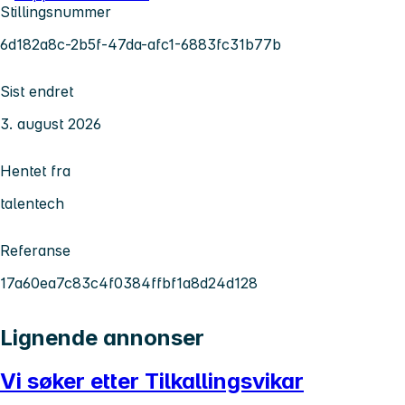
Stillingsnummer
6d182a8c-2b5f-47da-afc1-6883fc31b77b
Sist endret
3. august 2026
Hentet fra
talentech
Referanse
17a60ea7c83c4f0384ffbf1a8d24d128
Lignende annonser
Vi søker etter Tilkallingsvikar