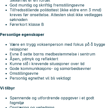
Sikkerhet er en fordel
God muntlig og skriftlig fremstillingsevne
Tilfredsstillende politiattest (ikke eldre enn 3 mnd)
kreves før ansettelse. Attesten skal ikke vedlegges
søknaden
Førerkort klasse B
Personlige egenskaper
Være en trygg voksenperson med fokus på å bygge
relasjoner
Evne å sette barns medbestemmelse i sentrum
Åpen, ydmyk og reflektert
Kunne stå i krevende situasjoner over tid
Gode kommunikasjons- og samarbeidsevner
Omstillingsevne
Personlig egnethet vil bli vektlagt
Vi tilbyr
Spennende og utfordrende oppgaver i et godt
fagmiljø
Opplæring og veiledning