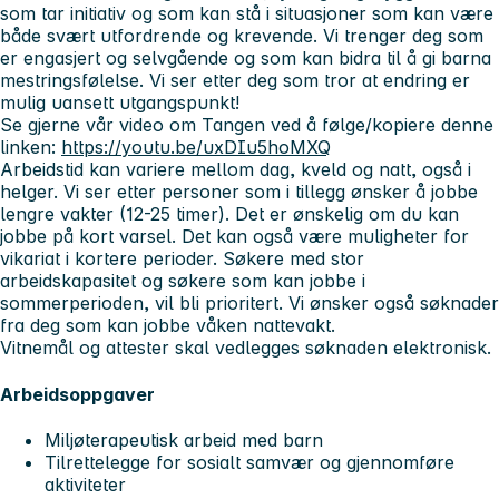
som tar initiativ og som kan stå i situasjoner som kan være
både svært utfordrende og krevende. Vi trenger deg som
er engasjert og selvgående og som kan bidra til å gi barna
mestringsfølelse. Vi ser etter deg som tror at endring er
mulig uansett utgangspunkt!
Se gjerne vår video om Tangen ved å følge/kopiere denne
linken:
https://youtu.be/uxDIu5hoMXQ
Arbeidstid kan variere mellom dag, kveld og natt, også i
helger. Vi ser etter personer som i tillegg ønsker å jobbe
lengre vakter (12-25 timer). Det er ønskelig om du kan
jobbe på kort varsel. Det kan også være muligheter for
vikariat i kortere perioder. Søkere med stor
arbeidskapasitet og søkere som kan jobbe i
sommerperioden, vil bli prioritert. Vi ønsker også søknader
fra deg som kan jobbe våken nattevakt.
Vitnemål og attester skal vedlegges søknaden elektronisk.
Arbeidsoppgaver
Miljøterapeutisk arbeid med barn
Tilrettelegge for sosialt samvær og gjennomføre
aktiviteter