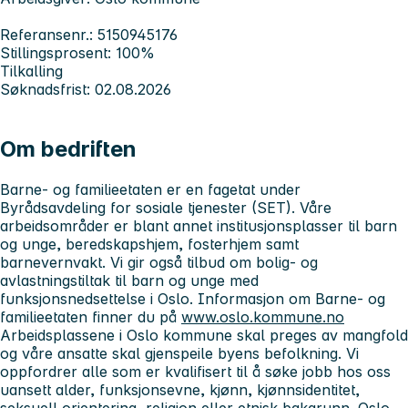
Referansenr.: 5150945176
Stillingsprosent: 100%
Tilkalling
Søknadsfrist: 02.08.2026
Om bedriften
Barne- og familieetaten er en fagetat under
Byrådsavdeling for sosiale tjenester (SET). Våre
arbeidsområder er blant annet institusjonsplasser til barn
og unge, beredskapshjem, fosterhjem samt
barnevernvakt. Vi gir også tilbud om bolig- og
avlastningstiltak til barn og unge med
funksjonsnedsettelse i Oslo. Informasjon om Barne- og
familieetaten finner du på
www.oslo.kommune.no
Arbeidsplassene i Oslo kommune skal preges av mangfold
og våre ansatte skal gjenspeile byens befolkning. Vi
oppfordrer alle som er kvalifisert til å søke jobb hos oss
uansett alder, funksjonsevne, kjønn, kjønnsidentitet,
seksuell orientering, religion eller etnisk bakgrunn. Oslo