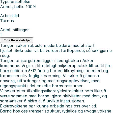
Type ansettelse
Annet, heltid 100%
Arbeidstid
Turnus
Antall stillinger
1
Vis flere detaljer
Tangen søker robuste medarbeidere med et stort
hjerte!
Søknader vil bli vurdert fortløpende, så søk gjerne
i dag.
Tangen omsorgshjem ligger i Leangbukta i Asker
kommune. Vi gir et tilrettelagt miljøterapeutisk tilbud til fire
barn i alderen 6-12 år, og har en tilknytningsorientert og
traumesensitiv faglig tilnærming. Vi søker å gi barna
omsorg, utfordringer og mestringsopplevelser, med
utgangspunkt i det enkelte barns ressurser.
Vi søker etter tilkallingsvikarer/ekstravakter som liker å
være sammen med barna, gjøre aktiviteter med dem, og
som ønsker å bidra til å utvikle institusjonen.
Ekstravaktene bør kunne arbeide hos oss over tid.
Barna hos oss trenger struktur, tydelige og trygge voksne