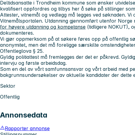
Deltidsansatte i Trondheim kommune som ønsker utvidelse a
kvalifisert oppfordres og tilbys her å søke på stillinger som
Attester, vitnemål og vedlegg må legges ved søknaden. Vi o
Vitnemålsportalen. Utdanning gjennomført utenfor Norge
for høyere utdanning og kompetanse
(tidligere NOKUT), 
dokumenteres.
Vi gjør oppmerksom på at søkere føres opp på offentlig sø
anonymitet, men det må foreligge særskilte omstendigheter f
Offentleglova § 25.
Gyldig politiattest må fremlegges der det er påkrevd. Gyldi
intervju og første arbeidsdag.
Som en del av vårt samfunnsansvar og vårt arbeid med pers
bakgrunnsundersøkelser av aktuelle kandidater der dette e
Sektor
Offentlig
Annonsedata
Rapporter annonse
Stillingsnummer