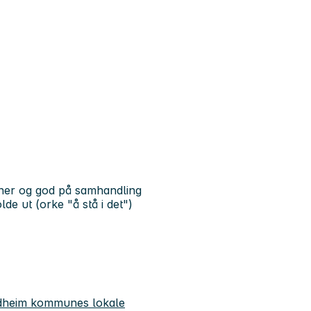
er og god på samhandling
e ut (orke "å stå i det")
rondheim kommunes lokale