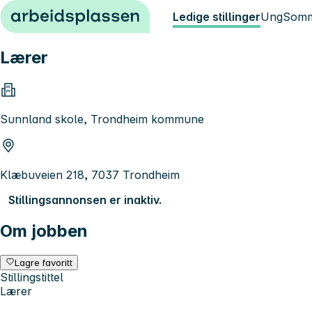
Hopp til innhold
Ledige stillinger
Ung
Somm
Lærer
Sunnland skole, Trondheim kommune
Klæbuveien 218, 7037 Trondheim
Stillingsannonsen er inaktiv.
Om jobben
Lagre favoritt
Stillingstittel
Lærer