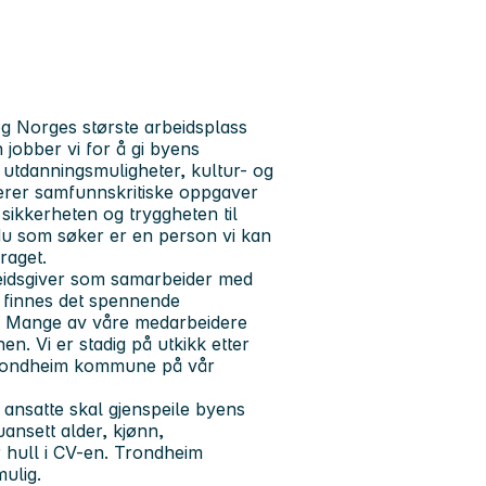
 Norges største arbeidsplass
obber vi for å gi byens
 utdanningsmuligheter, kultur- og
terer samfunnskritiske oppgaver
 sikkerheten og tryggheten til
 du som søker er en person vi kan
draget.
eidsgiver som samarbeider med
s finnes det spennende
lt. Mange av våre medarbeidere
nen. Vi er stadig på utkikk etter
Trondheim kommune på vår
ansatte skal gjenspeile byens
uansett alder, kjønn,
er hull i CV-en. Trondheim
ulig.