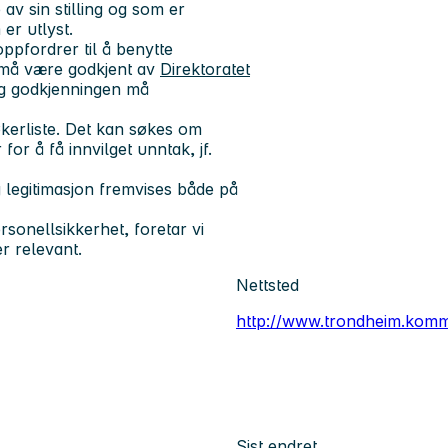
v sin stilling og som er
 er utlyst.
ppfordrer til å benytte
 må være godkjent av
Direktoratet
og godkjenningen må
kerliste. Det kan søkes om
or å få innvilget unntak, jf.
g legitimasjon fremvises både på
onellsikkerhet, foretar vi
r relevant.
Nettsted
http://www.trondheim.kom
Sist endret