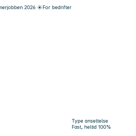
erjobben
2026
☀️
For bedrifter
Type ansettelse
Fast, heltid 100%