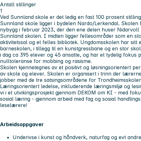
Antall stillinger
1
Ved Sunnland skole er det ledig en fast 100 prosent stillin
Sunnland skole ligger i bydelen Nardo/Lerkendal. Skolen f
nybygg i februar 2023, der den ene delen huser Nidarvoll
Sunnland skolen. I midten ligger fellesområder som en sto
aktivitetssal og et felles bibliotek. Ungdomsskolen har sitt 
barneskolen, i tillegg til en kunstgressbane og en stor sk
i dag ca 395 elever og 45 ansatte, og har et tydelig fokus 
nulltoleranse for mobbing og rasisme.
Skolen kjennetegnes av et positivt og løsningsorientert p
av skole og elever. Skolen er organisert i trinn der lærern
jobber med de tre satsingsområdene for Trondheimsskolen
Læringsorientert ledelse, inkluderende læringsmiljø og les
vi i et utvikingsprosjekt gjennom DEKOM om KI - med fokus
sosial læring - gjennom arbeid med fag og sosial handlingspl
leselærere!
Arbeidsoppgaver
Underivse i kunst og håndverk, naturfag og evt andre