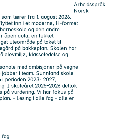
Arbeidsspråk
Norsk
g som lærer fra 1. august 2026.
lyttet inn i et moderne, H-formet
 barneskole og den andre
r åpen aula, en lukket
eget uteområde på taket til
olegård på bakkeplan. Skolen har
på elevmiljø, klasseledelse og
ersonale med ambisjoner på vegne
e jobber i team. Sunnland skole
 i perioden 2023- 2027,
ing. I skoleåret 2025–2026 deltok
 på vurdering. Vi har fokus på
an. - Lesing i alle fag - alle er
 fag