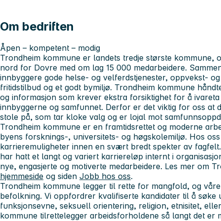
Om bedriften
Åpen – kompetent – modig
Trondheim kommune er landets tredje største kommune, og
nord for Dovre med om lag 15 000 medarbeidere. Sammen j
innbyggere gode helse- og velferdstjenester, oppvekst- og
fritidstilbud og et godt bymiljø. Trondheim kommune hånd
og informasjon som krever ekstra forsiktighet for å ivareta
innbyggerne og samfunnet. Derfor er det viktig for oss at
stole på, som tar kloke valg og er lojal mot samfunnsopp
Trondheim kommune er en framtidsrettet og moderne arb
byens forsknings-, universitets- og høgskolemiljø. Hos os
karrieremuligheter innen en svært bredt spekter av fagfe
har hatt et langt og variert karriereløp internt i organisasjo
nye, engasjerte og motiverte medarbeidere. Les mer om 
hjemmeside
og siden
Jobb hos oss
.
Trondheim kommune legger til rette for mangfold, og våre 
befolkning. Vi oppfordrer kvalifiserte kandidater til å søke 
funksjonsevne, seksuell orientering, religion, etnisitet, ell
kommune tilrettelegger arbeidsforholdene så langt det er m