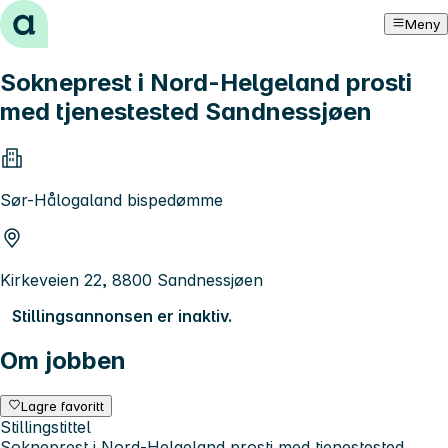
Hopp til innhold
Meny
Sokneprest i Nord-Helgeland prosti
med tjenestested Sandnessjøen
Sør-Hålogaland bispedømme
Kirkeveien 22, 8800 Sandnessjøen
Stillingsannonsen er inaktiv.
Om jobben
Lagre favoritt
Stillingstittel
Sokneprest i Nord-Helgeland prosti med tjenestested