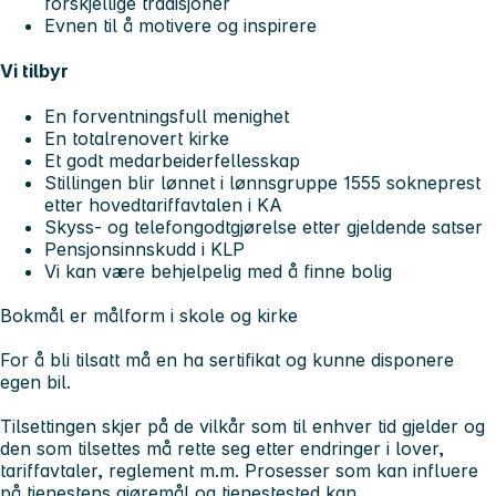
forskjellige tradisjoner
Evnen til å motivere og inspirere
Vi tilbyr
En forventningsfull menighet
En totalrenovert kirke
Et godt medarbeiderfellesskap
Stillingen blir lønnet i lønnsgruppe 1555 sokneprest
etter hovedtariffavtalen i KA
Skyss- og telefongodtgjørelse etter gjeldende satser
Pensjonsinnskudd i KLP
Vi kan være behjelpelig med å finne bolig
Bokmål er målform i skole og kirke
For å bli tilsatt må en ha sertifikat og kunne disponere
egen bil.
Tilsettingen skjer på de vilkår som til enhver tid gjelder og
den som tilsettes må rette seg etter endringer i lover,
tariffavtaler, reglement m.m. Prosesser som kan influere
på tjenestens gjøremål og tjenestested kan