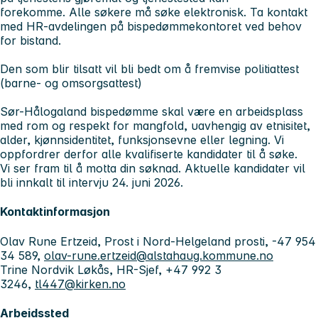
forekomme. Alle søkere må søke elektronisk. Ta kontakt
med HR-avdelingen på bispedømmekontoret ved behov
for bistand.
Den som blir tilsatt vil bli bedt om å fremvise politiattest
(barne- og omsorgsattest)
Sør-Hålogaland bispedømme skal være en arbeidsplass
med rom og respekt for mangfold, uavhengig av etnisitet,
alder, kjønnsidentitet, funksjonsevne eller legning. Vi
oppfordrer derfor alle kvalifiserte kandidater til å søke.
Vi ser fram til å motta din søknad. Aktuelle kandidater vil
bli innkalt til intervju 24. juni 2026.
Kontaktinformasjon
Olav Rune Ertzeid, Prost i Nord-Helgeland prosti, -47 954
34 589,
olav-rune.ertzeid@alstahaug.kommune.no
Trine Nordvik Løkås, HR-Sjef, +47 992 3
3246,
tl447@kirken.no
Arbeidssted