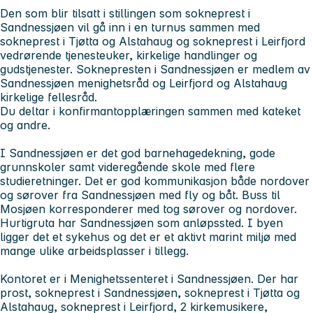
Den som blir tilsatt i stillingen som sokneprest i
Sandnessjøen vil gå inn i en turnus sammen med
sokneprest i Tjøtta og Alstahaug og sokneprest i Leirfjord
vedrørende tjenesteuker, kirkelige handlinger og
gudstjenester. Soknepresten i Sandnessjøen er medlem av
Sandnessjøen menighetsråd og Leirfjord og Alstahaug
kirkelige fellesråd.
Du deltar i konfirmantopplæringen sammen med kateket
og andre.
I Sandnessjøen er det god barnehagedekning, gode
grunnskoler samt videregående skole med flere
studieretninger. Det er god kommunikasjon både nordover
og sørover fra Sandnessjøen med fly og båt. Buss til
Mosjøen korresponderer med tog sørover og nordover.
Hurtigruta har Sandnessjøen som anløpssted. I byen
ligger det et sykehus og det er et aktivt marint miljø med
mange ulike arbeidsplasser i tillegg.
Kontoret er i Menighetssenteret i Sandnessjøen. Der har
prost, sokneprest i Sandnessjøen, sokneprest i Tjøtta og
Alstahaug, sokneprest i Leirfjord, 2 kirkemusikere,