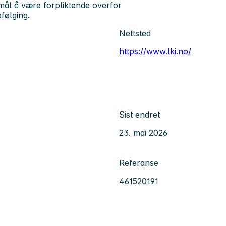
mål å være forpliktende overfor
følging.
Nettsted
https://www.lki.no/
Sist endret
23. mai 2026
Referanse
461520191