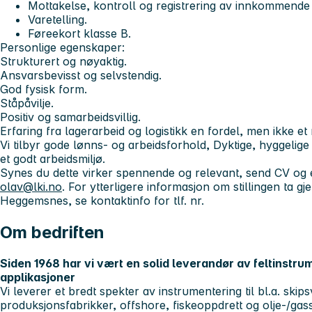
Mottakelse, kontroll og registrering av innkommende 
Varetelling.
Føreekort klasse B.
Personlige egenskaper:
Strukturert og nøyaktig.
Ansvarsbevisst og selvstendig.
God fysisk form.
Ståpåvilje.
Positiv og samarbeidsvillig.
Erfaring fra lagerarbeid og logistikk en fordel, men ikke et
Vi tilbyr gode lønns- og arbeidsforhold, Dyktige, hyggelig
et godt arbeidsmiljø.
Synes du dette virker spennende og relevant, send CV og en
olav@lki.no
. For ytterligere informasjon om stillingen ta g
Heggemsnes, se kontaktinfo for tlf. nr.
Om bedriften
Siden 1968 har vi vært en solid leverandør av feltinstrum
applikasjoner
Vi leverer et bredt spekter av instrumentering til bl.a. skips
produksjonsfabrikker, offshore, fiskeoppdrett og olje-/gass