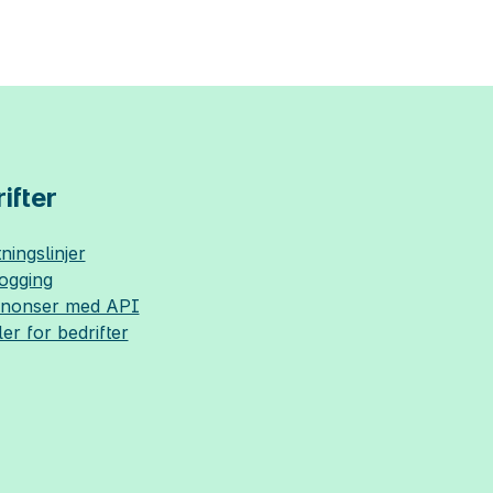
ifter
ningslinjer
logging
nnonser med API
ler for bedrifter