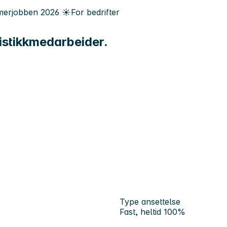
erjobben
2026
☀️
For bedrifter
gistikkmedarbeider.
Type ansettelse
Fast, heltid 100%