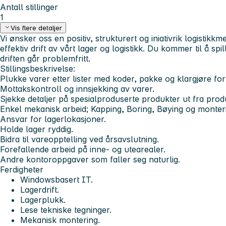
Antall stillinger
1
Vis flere detaljer
Vi ønsker oss en positiv, strukturert og iniativrik logistikkm
effektiv drift av vårt lager og logistikk. Du kommer til å spill
driften går problemfritt.
Stillingsbeskrivelse:
Plukke varer etter lister med koder, pakke og klargjøre for
Mottakskontroll og innsjekking av varer.
Sjekke detaljer på spesialproduserte produkter ut fra prod
Enkel mekanisk arbeid; Kapping, Boring, Bøying og monter
Ansvar for lagerlokasjoner.
Holde lager ryddig.
Bidra til vareopptelling ved årsavslutning.
Forefallende arbeid på inne- og utearealer.
Andre kontoroppgaver som faller seg naturlig.
Ferdigheter
Windowsbasert IT.
Lagerdrift.
Lagerplukk.
Lese tekniske tegninger.
Mekanisk montering.