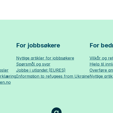
For jobbsøkere
For bedr
Nyttige artikler for jobbsøkere
Vilkår og ret
Spørsmål og svar
Hjelp til inn
sler
Jobbe i utlandet (EURES)
Overføre a
erklæring
Information to refugees from Ukraine
Nyttige artik
sen.no