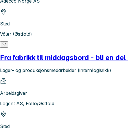
Adecco Norge AS
Sted
Våler (Østfold)
Fra fabrikk til middagsbord - bli en de
Lager- og produksjonsmedarbeider (internlogistikk)
Arbeidsgiver
Logent AS, Follo/Østfold
Sted