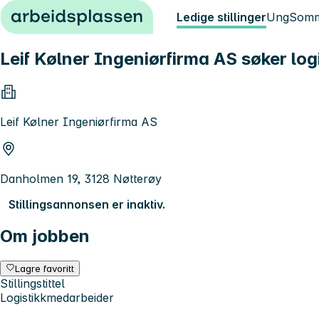
Hopp til innhold
Ledige stillinger
Ung
Somm
Leif Kølner Ingeniørfirma AS søker lo
Leif Kølner Ingeniørfirma AS
Danholmen 19, 3128 Nøtterøy
Stillingsannonsen er inaktiv.
Om jobben
Lagre favoritt
Stillingstittel
Logistikkmedarbeider