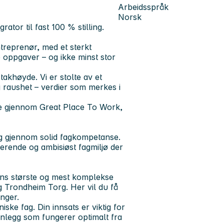
Arbeidsspråk
Norsk
ator til fast 100 % stilling.
ntreprenør, med et sterkt
e oppgaver – og ikke minst stor
takhøyde. Vi er stolte av et
 raushet – verdier som merkes i
rge gjennom Great Place To Work,
gg gjennom solid fagkompetanse.
luderende og ambisiøst fagmiljø der
ens største og mest komplekse
Trondheim Torg. Her vil du få
nger.
ske fag. Din innsats er viktig for
 anlegg som fungerer optimalt fra