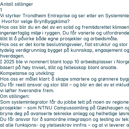
Antall stillinger
1
Vi styrker Trondheim Entreprise og ser etter en Systemintegr
Hvorfor velge BrynByggklima?
Hos oss blir du en del av en solid og fremtidsrettet klimae
ingeniørfaglig miljø i ryggen. Du får varierte og utfordrend
tillit til å påvirke både egne prosjekter og arbeidsmåte.
Hos oss er det korte beslutningsveier, flat struktur og stor 
tydelig verdigrunnlag bygget på kunnskap, engasjement og
hverdagen.
I 2025 ble vi nominert blant topp 10 arbeidsplasser i No
basert på høy trivsel, tillit og fellesskap blant ansatte.
Kompetanse og utvikling:
Hos oss er målet klart: å skape smartere og grønnere by
Du får reelt ansvar og stor tillit – og blir en del av et ink
vi løfter hverandre frem.
Om stillingen:
Som systemintegrator får du jobbe tett på noen av region
prosjekter – som NTNU Campussamling på Gløshaugen og 
bryne deg på avanserte tekniske anlegg og helhetlige løsni
Du får ansvar for å samordne integrasjon og testing av tekni
at alle funksjons- og ytelseskrav innfris – og at vi leverer