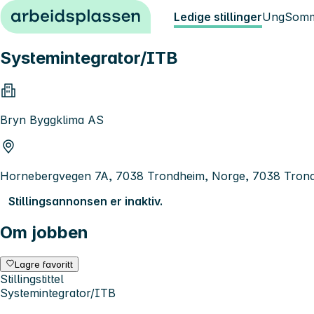
Hopp til innhold
Ledige stillinger
Ung
Somm
Systemintegrator/ITB
Bryn Byggklima AS
Hornebergvegen 7A, 7038 Trondheim, Norge, 7038 Tron
Stillingsannonsen er inaktiv.
Om jobben
Lagre favoritt
Stillingstittel
Systemintegrator/ITB