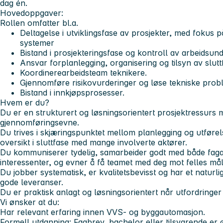
dag én.
Hovedoppgaver:
Rollen omfatter bl.a.
Deltagelse i utviklingsfase av prosjekter, med fokus p
systemer
Bistand i prosjekteringsfase og kontroll av arbeidsund
Ansvar forplanlegging, organisering og tilsyn av slutt
Koordinerearbeidsteam teknikere.
Gjennomføre risikovurderinger og løse tekniske prob
Bistand i innkjøpsprosesser.
Hvem er du?
Du er en strukturert og løsningsorientert prosjektressurs 
gjennomføringsevne.
Du trives i skjæringspunktet mellom planlegging og utførels
oversikt i sluttfase med mange involverte aktører.
Du kommuniserer tydelig, samarbeider godt med både faga
interessenter, og evner å få teamet med deg mot felles mål
Du jobber systematisk, er kvalitetsbevisst og har et naturl
gode leveranser.
Du er praktisk anlagt og løsningsorientert når utfordringer
Vi ønsker at du:
Har relevant erfaring innen VVS- og byggautomasjon.
Formell utdanning: Fagbrev, bachelor eller tilsvarende er 