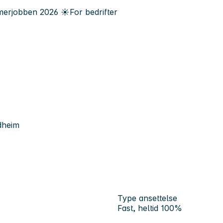
erjobben
2026
☀️
For bedrifter
dheim
Type ansettelse
Fast, heltid 100%