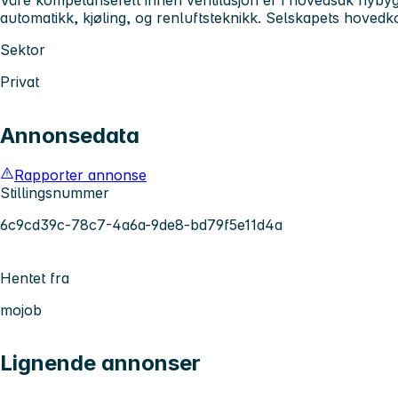
automatikk, kjøling, og renluftsteknikk. Selskapets hovedko
Sektor
Privat
Annonsedata
Rapporter annonse
Stillingsnummer
6c9cd39c-78c7-4a6a-9de8-bd79f5e11d4a
Hentet fra
mojob
Lignende annonser