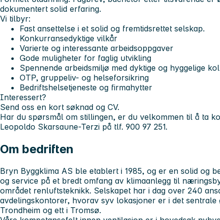
dokumentert solid erfaring.
Vi tilbyr:
Fast ansettelse i et solid og fremtidsrettet selskap.
Konkurransedyktige vilkår
Varierte og interessante arbeidsoppgaver
Gode muligheter for faglig utvikling
Spennende arbeidsmiljø med dyktige og hyggelige kol
OTP, gruppeliv- og helseforsikring
Bedriftshelsetjeneste og firmahytter
Interessert?
Send oss en kort søknad og CV.
Har du spørsmål om stillingen, er du velkommen til å ta k
Leopoldo Skarsaune-Terzi på tlf. 900 97 251.
Om bedriften
Bryn Byggklima AS ble etablert i 1985, og er en solid og be
og service på et bredt omfang av klimaanlegg til næringsb
området renluftsteknikk. Selskapet har i dag over 240 ansa
avdelingskontorer, hvorav syv lokasjoner er i det sentrale 
Trondheim og ett i Tromsø.
Våre kompetansefelt innen ventilasjon er i hovedsak nybygg,