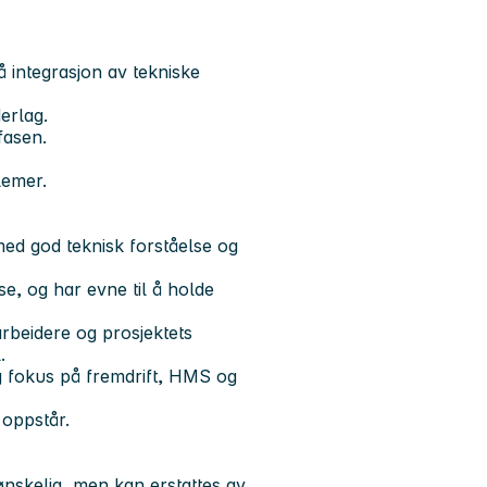
å integrasjon av tekniske
erlag.
fasen.
lemer.
med god teknisk forståelse og
e, og har evne til å holde
rbeidere og prosjektets
.
ig fokus på fremdrift, HMS og
 oppstår.
ønskelig, men kan erstattes av