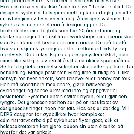
bare programvare - vi former fremtidens helsevesen.
Hos oss designer du ikke “nice to have”-funksjonalitet. Du
designer systemer helsepersonell og kontorfaglig ansatte
er avhengige av hver eneste dag. Å designe systemer for
sykehus er noe annet enn å designe apper. Du
brukertester med fagfolk som har 20 års erfaring og
sterke meninger. Du fasiliterer workshops med mennesker
som kan domenet bedre enn noen andre. Du må forstå
hva som skjer i krysningspunktet mellom arbeidsflyt og
regelverk. Du bruker Figma og designsystem aktivt, men
minst like viktig er evnen til å stille de riktige spørsmålene.
Se for deg dette: en helsesekretær skal sette opp timer for
behandling. Mange pasienter. Riktig time til riktig tid. Ulike
hensyn for hver enkelt, som reisevei eller behov for tolk.
Hen må koordinere med andre, gjøre nødvendige
avklaringer og sende brev med info og oppgaver til
pasientene. Systemet enten støtter flyten, eller gjør den
tyngre. Det grensesnittet hen ser på er resultatet av
designbeslutninger noen har tatt. Hos oss er det
deg
. Vi i
DIPS designer for øyeblikket hvor komplekst
administrativt arbeid på sykehuset flyter godt, slik at
helsesekretæren kan gjøre jobben sin uten å tenke på
hvorfor det var enkelt.