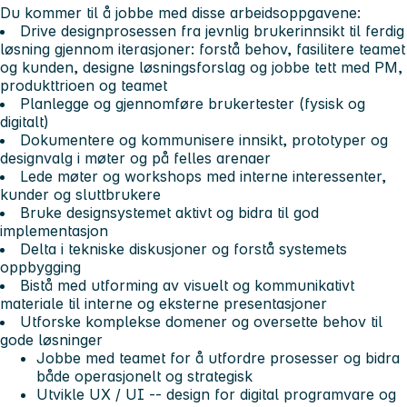
Du kommer til å jobbe med disse arbeidsoppgavene:
Drive designprosessen fra jevnlig brukerinnsikt til ferdig
løsning gjennom iterasjoner: forstå behov, fasilitere teamet
og kunden, designe løsningsforslag og jobbe tett med PM,
produkttrioen og teamet
Planlegge og gjennomføre brukertester (fysisk og
digitalt)
Dokumentere og kommunisere innsikt, prototyper og
designvalg i møter og på felles arenaer
Lede møter og workshops med interne interessenter,
kunder og sluttbrukere
Bruke designsystemet aktivt og bidra til god
implementasjon
Delta i tekniske diskusjoner og forstå systemets
oppbygging
Bistå med utforming av visuelt og kommunikativt
materiale til interne og eksterne presentasjoner
Utforske komplekse domener og oversette behov til
gode løsninger
Jobbe med teamet for å utfordre prosesser og bidra
både operasjonelt og strategisk
Utvikle UX / UI -- design for digital programvare og