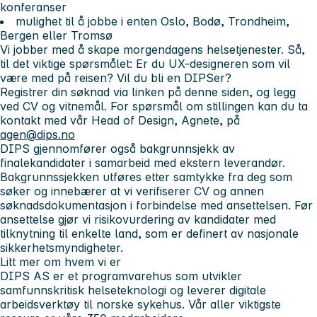
konferanser
mulighet til å jobbe i enten Oslo, Bodø, Trondheim,
Bergen eller Tromsø
Vi jobber med å skape morgendagens helsetjenester. Så,
til det viktige spørsmålet: Er du UX-designeren som vil
være med på reisen?
Vil du bli en DIPSer?
Registrer din søknad via linken på denne siden, og legg
ved CV og vitnemål. For spørsmål om stillingen kan du ta
kontakt med vår Head of Design, Agnete, på
agen@dips.no
DIPS gjennomfører også bakgrunnsjekk av
finalekandidater i samarbeid med ekstern leverandør.
Bakgrunnssjekken utføres etter samtykke fra deg som
søker og innebærer at vi verifiserer CV og annen
søknadsdokumentasjon i forbindelse med ansettelsen. Før
ansettelse gjør vi risikovurdering av kandidater med
tilknytning til enkelte land, som er definert av nasjonale
sikkerhetsmyndigheter.
Litt mer om hvem vi er
DIPS AS er et programvarehus som utvikler
samfunnskritisk helseteknologi og leverer digitale
arbeidsverktøy til norske sykehus. Vår aller viktigste