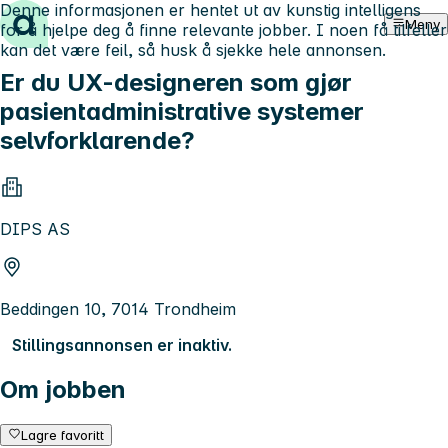
Denne informasjonen er hentet ut av kunstig intelligens
Hopp til innhold
Meny
for å hjelpe deg å finne relevante jobber. I noen få tilfeller
kan det være feil, så husk å sjekke hele annonsen.
Er du UX-designeren som gjør
pasientadministrative systemer
selvforklarende?
DIPS AS
Beddingen 10, 7014 Trondheim
Stillingsannonsen er inaktiv.
Om jobben
Lagre favoritt