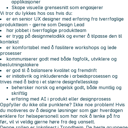
applikasjoner
Skape visuelle grensesnitt som engasjerer
Vi tror du lykkes hos oss hvis du:
er en senior UX designer med erfaring fra tverrfaglige
produktteam - gjerne som Design Lead
har jobbet i tverrfaglige produktteam
er trygg på designmetodikk og evner å tilpasse den til
kontekst
er komfortabel med å fasilitere workshops og lede
prosesser
kommuniserer godt med både fagfolk, utviklere og
beslutningstakere
er god til å balansere kvalitet og fremdrift
er initiativrik og inkluderende i arbeidsprosessen og
trives med å bidra i et større designfellesskap
behersker norsk og engelsk godt, både muntlig og
skriftlig
erfaring med AI i produkt eller designprosess
Oppfyller du ikke alle punktene? Ikke noe problem! Hvis
du motiveres av å designe løsninger som gjør hverdagen
enklere for helsepersonell som har nok å tenke på fra
før, vil vi veldig gjerne høre fra deg uansett.
Denne rollen er lokalisert i Trondheim.
De beste grunnene