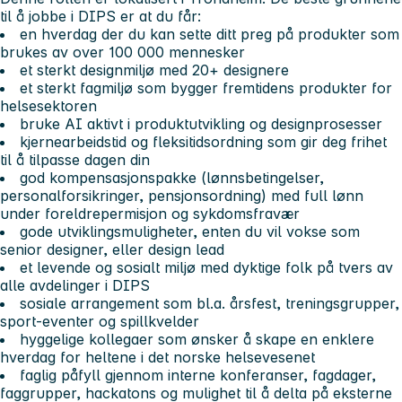
til å jobbe i DIPS er at du får:
en hverdag der du kan sette ditt preg på produkter som
brukes av over 100 000 mennesker
et sterkt designmiljø med 20+ designere
et sterkt fagmiljø som bygger fremtidens produkter for
helsesektoren
bruke AI aktivt i produktutvikling og designprosesser
kjernearbeidstid og fleksitidsordning som gir deg frihet
til å tilpasse dagen din
god kompensasjonspakke (lønnsbetingelser,
personalforsikringer, pensjonsordning) med full lønn
under foreldrepermisjon og sykdomsfravær
gode utviklingsmuligheter, enten du vil vokse som
senior designer, eller design lead
et levende og sosialt miljø med dyktige folk på tvers av
alle avdelinger i DIPS
sosiale arrangement som bl.a. årsfest, treningsgrupper,
sport-eventer og spillkvelder
hyggelige kollegaer som ønsker å skape en enklere
hverdag for heltene i det norske helsevesenet
faglig påfyll gjennom interne konferanser, fagdager,
faggrupper, hackatons og mulighet til å delta på eksterne