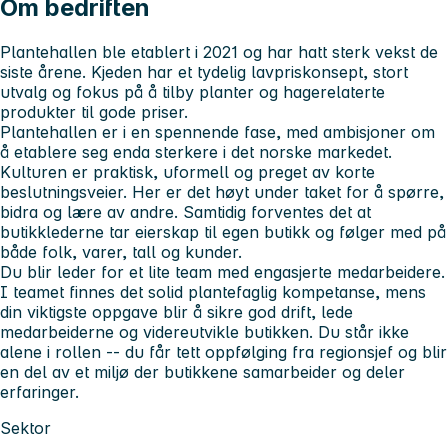
Om bedriften
Plantehallen ble etablert i 2021 og har hatt sterk vekst de
siste årene. Kjeden har et tydelig lavpriskonsept, stort
utvalg og fokus på å tilby planter og hagerelaterte
produkter til gode priser.
Plantehallen er i en spennende fase, med ambisjoner om
å etablere seg enda sterkere i det norske markedet.
Kulturen er praktisk, uformell og preget av korte
beslutningsveier. Her er det høyt under taket for å spørre,
bidra og lære av andre. Samtidig forventes det at
butikklederne tar eierskap til egen butikk og følger med på
både folk, varer, tall og kunder.
Du blir leder for et lite team med engasjerte medarbeidere.
I teamet finnes det solid plantefaglig kompetanse, mens
din viktigste oppgave blir å sikre god drift, lede
medarbeiderne og videreutvikle butikken. Du står ikke
alene i rollen -- du får tett oppfølging fra regionsjef og blir
en del av et miljø der butikkene samarbeider og deler
erfaringer.
Sektor