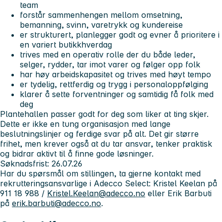
team
forstår sammenhengen mellom omsetning,
bemanning, svinn, varetrykk og kundereise
er strukturert, planlegger godt og evner å prioritere i
en variert butikkhverdag
trives med en operativ rolle der du både leder,
selger, rydder, tar imot varer og følger opp folk
har høy arbeidskapasitet og trives med høyt tempo
er tydelig, rettferdig og trygg i personaloppfølging
klarer å sette forventninger og samtidig få folk med
deg
Plantehallen passer godt for deg som liker at ting skjer.
Dette er ikke en tung organisasjon med lange
beslutningslinjer og ferdige svar på alt. Det gir større
frihet, men krever også at du tar ansvar, tenker praktisk
og bidrar aktivt til å finne gode løsninger.
Søknadsfrist: 26.07.26
Har du spørsmål om stillingen, ta gjerne kontakt med
rekrutteringsansvarlige i Adecco Select: Kristel Keelan på
911 18 988 /
Kristel.Keelan@adecco.no
eller Erik Barbuti
på
erik.barbuti@adecco.no
.