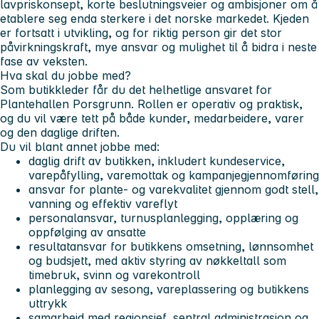
lavpriskonsept, korte beslutningsveier og ambisjoner om å
etablere seg enda sterkere i det norske markedet. Kjeden
er fortsatt i utvikling, og for riktig person gir det stor
påvirkningskraft, mye ansvar og mulighet til å bidra i neste
fase av veksten.
Hva skal du jobbe med?
Som butikkleder får du det helhetlige ansvaret for
Plantehallen Porsgrunn. Rollen er operativ og praktisk,
og du vil være tett på både kunder, medarbeidere, varer
og den daglige driften.
Du vil blant annet jobbe med:
daglig drift av butikken, inkludert kundeservice,
varepåfylling, varemottak og kampanjegjennomføring
ansvar for plante- og varekvalitet gjennom godt stell,
vanning og effektiv vareflyt
personalansvar, turnusplanlegging, opplæring og
oppfølging av ansatte
resultatansvar for butikkens omsetning, lønnsomhet
og budsjett, med aktiv styring av nøkkeltall som
timebruk, svinn og varekontroll
planlegging av sesong, vareplassering og butikkens
uttrykk
samarbeid med regionsjef, sentral administrasjon og