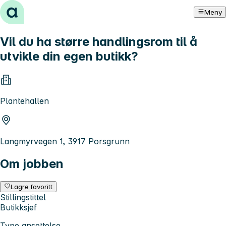
Hopp til innhold
Meny
Vil du ha større handlingsrom til å
utvikle din egen butikk?
Plantehallen
Langmyrvegen 1, 3917 Porsgrunn
Om jobben
Lagre favoritt
Stillingstittel
Butikksjef
Type ansettelse