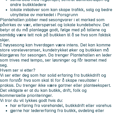
andre butikkledere
lokale initiativer som kan skape trafikk, salg og bedre
utnyttelse av markedet i Porsgrunn
Plantehallen jobber med sesongvarer i et marked som
påvirkes av vær, etterspørsel og lokale kundebehov. Det
betyr at du må planlegge godt, følge med på tallene og
samtidig være tett nok på butikken til å se hva som faktisk
skjer.
I høysesong kan hverdagen være intens. Det kan komme
store vareleveranser, kundetrykket øker og butikken må
klargjøres for sesongen. Da trenger Plantehallen en leder
som trives med tempo, ser løsninger og får teamet med
seg.
Hvem ser vi etter?
Vi ser etter deg som har solid erfaring fra butikkdrift og
som forstår hva som skal til for å skape resultater i
praksis. Du trenger ikke være gartner eller planteekspert.
Det viktigste er at du kan butikk, drift, folk og
kommersielle prioriteringer.
Vi tror du vil lykkes godt hvis du:
har erfaring fra varehandel, butikkdrift eller varehus
gjerne har ledererfaring fra butikk, avdeling eller