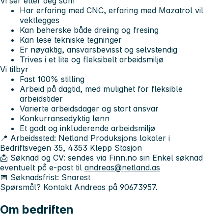
Vi ser etter deg som
Har erfaring med CNC, erfaring med Mazatrol vil
vektlegges
Kan beherske både dreiing og fresing
Kan lese tekniske tegninger
Er nøyaktig, ansvarsbevisst og selvstendig
Trives i et lite og fleksibelt arbeidsmiljø
Vi tilbyr
Fast 100% stilling
Arbeid på dagtid, med mulighet for fleksible
arbeidstider
Varierte arbeidsdager og stort ansvar
Konkurransedyktig lønn
Et godt og inkluderende arbeidsmiljø
📍 Arbeidssted: Netland Produksjons lokaler i
Bedriftsvegen 35, 4353 Klepp Stasjon
📩 Søknad og CV: sendes via Finn.no sin Enkel søknad
eventuelt på e-post til
andreas@netland.as
📅 Søknadsfrist: Snarest
Spørsmål? Kontakt Andreas på 90673957.
Om bedriften