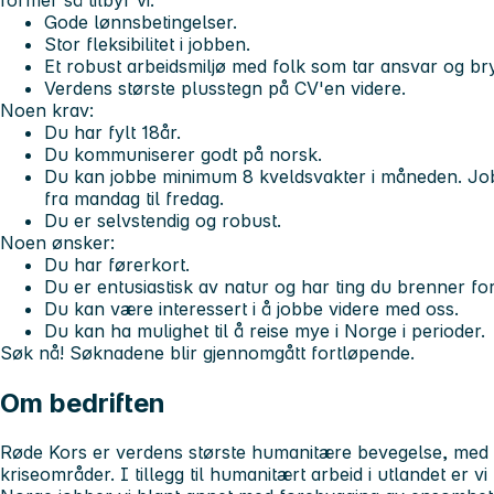
former så tilbyr vi:
Gode lønnsbetingelser.
Stor fleksibilitet i jobben.
Et robust arbeidsmiljø med folk som tar ansvar og bry
Verdens største plusstegn på CV'en videre.
Noen krav:
Du har fylt 18år.
Du kommuniserer godt på norsk.
Du kan jobbe minimum 8 kveldsvakter i måneden. Job
fra mandag til fredag.
Du er selvstendig og robust.
Noen ønsker:
Du har førerkort.
Du er entusiastisk av natur og har ting du brenner for
Du kan være interessert i å jobbe videre med oss.
Du kan ha mulighet til å reise mye i Norge i perioder.
Søk nå! Søknadene blir gjennomgått fortløpende.
Om bedriften
Røde Kors er verdens største humanitære bevegelse, med unik
kriseområder. I tillegg til humanitært arbeid i utlandet er vi t