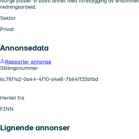
Norge jobber vi blant annet med forebygging av ensomhet
redningsarbeid.
Sektor
Privat
Annonsedata
Rapporter annonse
Stillingsnummer
6c78f1a2-0a44-4f10-a4e8-7b64ff25bfbd
Hentet fra
FINN
Lignende annonser