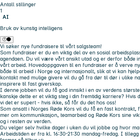
Antall stillinger
1
AI
Bruk av kunstig intelligens
Vi søker nye fundraisere til vårt salgsteam!
Som fundraiser er du en viktig del av en sosial arbeidspla
agendaen. Du vil være vårt ansikt utad og er derfor båd
vårt arbeid. Hovedoppgaven til en fundraiser er å verve nye 
både til arbeid i Norge og internasjonalt, slik at vi kan hje
kontakt med mulige givere vil du gå fra dør til dør i ulike 
inspirere til fast giverskap.
I denne jobben vil du få god innsikt i en av verdens størs
kanskje dette er et viktig steg i din fremtidig karriere?
Hvis d
vi det er supert - hvis ikke, så får du det hos oss!
Som ansatt i Norges Røde Kors vil du få en fast kontrakt, 
mer om kommunikasjon, teamarbeid og Røde Kors sine viktig
og i resten av verden.
Du velger selv hvilke dager i uken du vil jobbe og hvor m
Arbeidstiden er fra kl. 16:30-21:30 mandag-fredag.
I tilleg