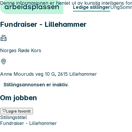
Denne informasjonen er hentet ut av kunstig intelligens for
Hopp til innhold
Ledige stillinger
Ung
Somm
Fundraiser - Lillehammer
Norges Røde Kors
Anne Mouruds veg 10 G, 2615 Lillehammer
Stillingsannonsen er inaktiv.
Om jobben
Lagre favoritt
Stillingstittel
Fundraiser - Lillehammer