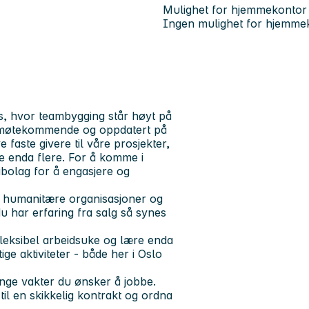
Mulighet for hjemmekontor
Ingen mulighet for hjemme
ss, hvor teambygging står høyt på
e imøtekommende og oppdatert på
faste givere til våre prosjekter,
lpe enda flere. For å komme i
nabolag for å engasjere og
te humanitære organisasjoner og
u har erfaring fra salg så synes
fleksibel arbeidsuke og lære enda
e aktiviteter - både her i Oslo
ange vakter du ønsker å jobbe.
g til en skikkelig kontrakt og ordna