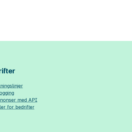
ifter
ningslinjer
logging
nnonser med API
ler for bedrifter