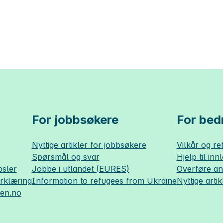
For jobbsøkere
For bedr
Nyttige artikler for jobbsøkere
Vilkår og ret
Spørsmål og svar
Hjelp til inn
sler
Jobbe i utlandet (EURES)
Overføre a
erklæring
Information to refugees from Ukraine
Nyttige artik
sen.no