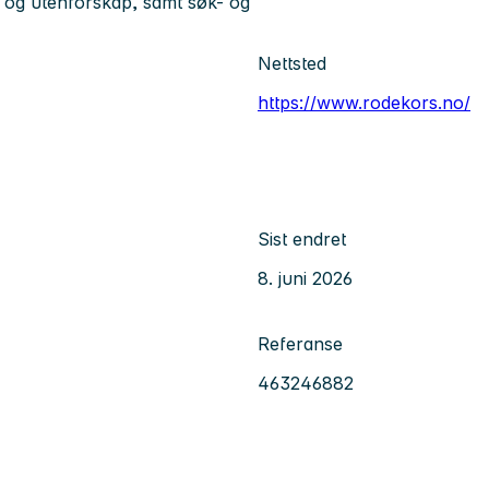
 og utenforskap, samt søk- og
Nettsted
https://www.rodekors.no/
Sist endret
8. juni 2026
Referanse
463246882