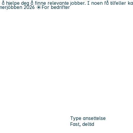
 å hjelpe deg å finne relevante jobber. I noen få tilfeller 
erjobben
2026
☀️
For bedrifter
Type ansettelse
Fast, deltid