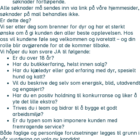
søknader fortløpende.
Alle søknader må sendes inn via link på våre hjemmesider,
søknader på mail behandles ikke.
Er dette deg?
Vi ser etter deg som brenner for dyr og har et sterkt
ønske om å gi kunden den aller beste opplevelsen. Hos
oss vil kundene føle seg velkommen og ivaretatt – og din
rolle blir avgjørende for at de kommer tilbake.
Vi håper du kan svare JA til følgende:
Er du over 18 år?
Har du butikkerfaring, helst innen salg?
Har du kjæledyr eller god erfaring med dyr, spesielt
hund og katt?
Vil du beskrive deg selv som energisk, blid, utadvendt
og engasjert?
Har du en positiv holdning til konkurranse og liker å
yte det lille ekstra?
Trives du i team og bidrar til å bygge et godt
arbeidsmiljø?
Er du typen som kan imponere kunden med
fremragende service?
Både faglige og personlige forutsetninger legges til grunn i
vår vurdering og valg av kandidat.