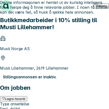
Denne informasjonen er hentet ut av kunstig intelligens
Hopp til innhold
Meny
for å hjelpe deg å finne relevante jobber. I noen få tilfeller
kan det være feil, så husk å sjekke hele annonsen.
Butikkmedarbeider i 10% stilling til
Musti Lillehammer!
Musti Norge AS
Musti Lillehammer, 2619 Lillehammer
Stillingsannonsen er inaktiv.
Om jobben
Lagre favoritt
Type ansettelse
Fast, deltid