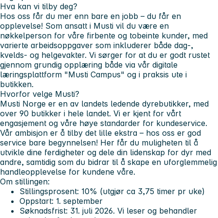
Hva kan vi tilby deg?
Hos oss får du mer enn bare en jobb – du får en
opplevelse! Som ansatt i Musti vil du være en
nøkkelperson for våre firbente og tobeinte kunder, med
varierte arbeidsoppgaver som inkluderer både dag-,
kvelds- og helgevakter. Vi sørger for at du er godt rustet
gjennom grundig opplæring både via vår digitale
læringsplattform "Musti Campus" og i praksis ute i
butikken.
Hvorfor velge Musti?
Musti Norge er en av landets ledende dyrebutikker, med
over 90 butikker i hele landet. Vi er kjent for vårt
engasjement og våre høye standarder for kundeservice.
Vår ambisjon er å tilby det lille ekstra – hos oss er god
service bare begynnelsen! Her får du muligheten til å
utvikle dine ferdigheter og dele din lidenskap for dyr med
andre, samtidig som du bidrar til å skape en uforglemmelig
handleopplevelse for kundene våre.
Om stillingen:
Stillingsprosent: 10% (utgjør ca 3,75 timer pr uke)
Oppstart: 1. september
Søknadsfrist: 31. juli 2026. Vi leser og behandler