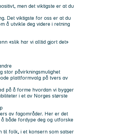
sitivt, men det viktigste er at du
g. Det viktigste for oss er at du
m å utvikle deg videre i retning
 «slik har vi alltid gjort det»
 andre
og stor påvirkningsmulighet
 gode plattformvalg på tvers av
med på å forme hvordan vi bygger
liteter i et av Norges største
ap
vers av fagområder. Her er det
il å både fordype deg og utforske
til folk, i et konsern som satser