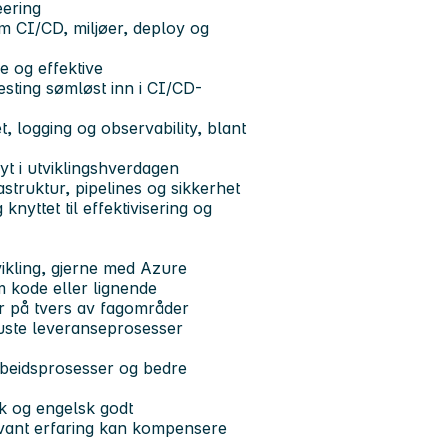
eering
om CI/CD, miljøer, deploy og
e og effektive
esting sømløst inn i CI/CD-
t, logging og observability, blant
yt i utviklingshverdagen
struktur, pipelines og sikkerhet
 knyttet til effektivisering og
ikling, gjerne med Azure
m kode eller lignende
r på tvers av fagområder
buste leveranseprosesser
rbeidsprosesser og bedre
k og engelsk godt
evant erfaring kan kompensere