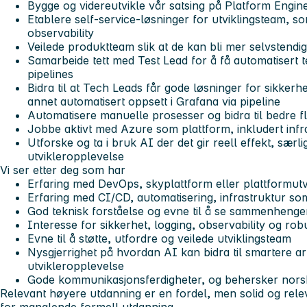
Bygge og videreutvikle vår satsing på Platform Engin
Etablere self-service-løsninger for utviklingsteam, s
observability
Veilede produktteam slik at de kan bli mer selvstendig
Samarbeide tett med Test Lead for å få automatisert t
pipelines
Bidra til at Tech Leads får gode løsninger for sikkerhe
annet automatisert oppsett i Grafana via pipeline
Automatisere manuelle prosesser og bidra til bedre fl
Jobbe aktivt med Azure som plattform, inkludert infra
Utforske og ta i bruk AI der det gir reell effekt, særlig
utvikleropplevelse
Vi ser etter deg som har
Erfaring med DevOps, skyplattform eller plattformutv
Erfaring med CI/CD, automatisering, infrastruktur so
God teknisk forståelse og evne til å se sammenhenge
Interesse for sikkerhet, logging, observability og ro
Evne til å støtte, utfordre og veilede utviklingsteam
Nysgjerrighet på hvordan AI kan bidra til smartere a
utvikleropplevelse
Gode kommunikasjonsferdigheter, og behersker nors
Relevant høyere utdanning er en fordel, men solid og rel