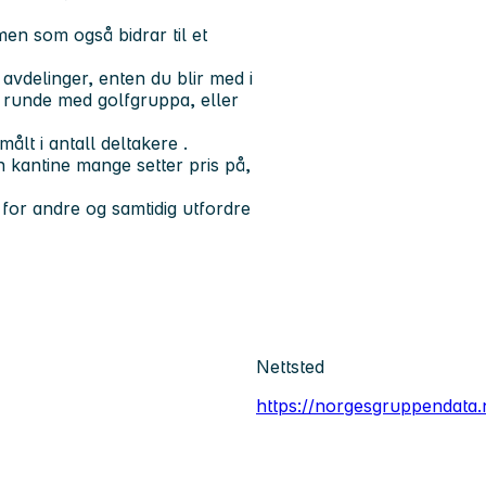
men som også bidrar til et
 avdelinger, enten du blir med i
n runde med golfgruppa, eller
lt i antall deltakere .
 en kantine mange setter pris på,
 for andre og samtidig utfordre
Nettsted
https://norgesgruppendata.