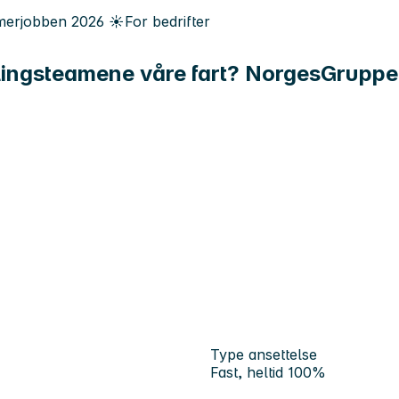
erjobben
2026
☀️
For bedrifter
iklingsteamene våre fart? NorgesGrupp
Type ansettelse
Fast, heltid 100%