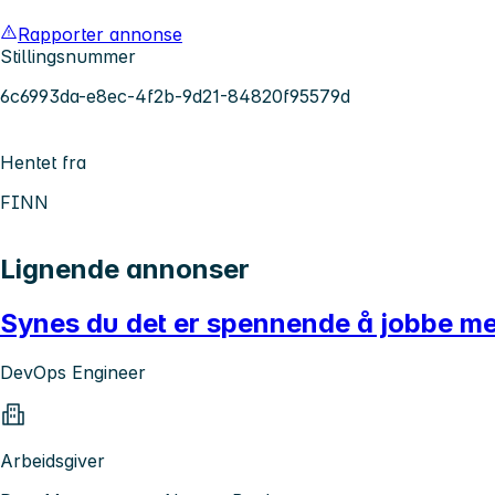
Rapporter annonse
Stillingsnummer
6c6993da-e8ec-4f2b-9d21-84820f95579d
Hentet fra
FINN
Lignende annonser
Synes du det er spennende å jobbe med
DevOps Engineer
Arbeidsgiver