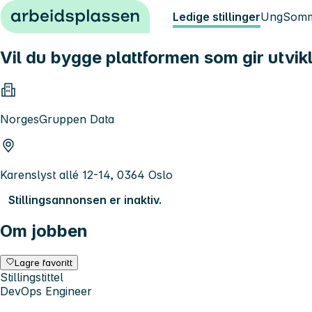
Hopp til innhold
Ledige stillinger
Ung
Somm
Vil du bygge plattformen som gir utv
NorgesGruppen Data
Karenslyst allé 12-14, 0364 Oslo
Stillingsannonsen er inaktiv.
Om jobben
Lagre favoritt
Stillingstittel
DevOps Engineer