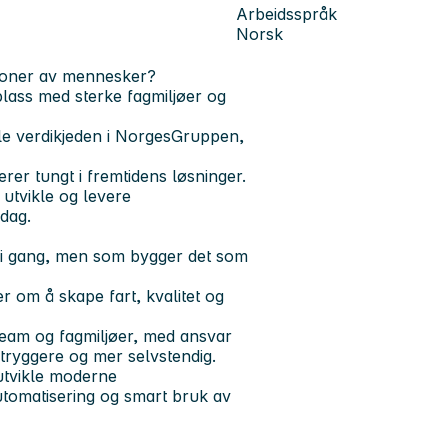
Arbeidsspråk
Norsk
lioner av mennesker?
lass med sterke fagmiljøer og
ele verdikjeden i NorgesGruppen,
erer tungt i fremtidens løsninger.
 utvikle og levere
rdag.
g i gang, men som bygger det som
 om å skape fart, kvalitet og
team og fagmiljøer, med ansvar
 tryggere og mer selvstendig.
eutvikle moderne
automatisering og smart bruk av