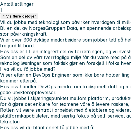
Antall stillinger
1
Vis flere detaljer
Vil du jobbe med teknologi som påvirker hverdagen til mil
Bli en del av NorgesGruppen Data, en spennende arbeidsp
stor påvirkningskraft.
Vi er over 300 dyktige medarbeidere som jobber tett på h
fra jord til bord.
Hos oss er IT en integrert del av forretningen, og vi invest
Som en del av vårt tverrfaglige miljø får du være med på å
teknologiløsninger som faktisk gjør en forskjell i folks hve
Hva vil du få jobbe med?
Vi ser etter en DevOps Engineer som ikke bare holder tin
kommer etterpå.
Hos oss handler DevOps mindre om tradisjonell drift og mer
gode utvikleropplevelser.
Du vil jobbe i skjæringspunktet mellom plattform, produkt
for å gjøre det enklere for teamene våre å levere raskere,
Rollen vil være sentral i arbeidet med å etablere og vider
plattformkapabiliteter, med særlig fokus på self-service, 
teknologi.
Hos oss vil du blant annet få jobbe med å: