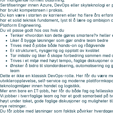
for manglende formell utdanning.
Sertifiseringer innen Azure, DevOps eller skyteknologi er po
har brukt kompetansen i praksis.
Du kan være i starten av karrieren eller ha flere års erfarin
har et solid teknisk fundament, lyst til å lære og ambisjon o
Platform Engineering.
Du vil passe godt hos oss hvis du
Tenker «hvordan kan dette gjøres smartere?» heller enn
Liker å bygge løsninger som gjør andre team bedre
Trives med å jobbe både hands-on og rådgivende
Er strukturert, nysgjerrig og opptatt av kvalitet
Tar initiativ og liker å skape forbedring sammen med
Trives i et miljø med høyt tempo, faglige diskusjoner 
Ønsker å bidra til standardisering, automatisering og
team
Dette er ikke en klassisk DevOps-rolle. Her får du være 
utvikleropplevelse, self-service og moderne plattformkapabi
teknologimiljøer innen handel og logistikk.
Mer enn bare en IT-jobb, her får du både fag og fellessk
Vi jobber i tverrfaglige team og har et godt samarbeid på t
høyt under taket, gode faglige diskusjoner og muligheter t
nye retninger.
Du får jobbe med løsninger som faktisk påvirker hverdagen 