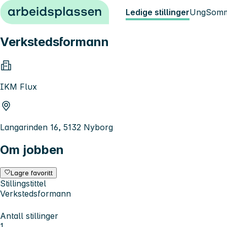
Hopp til innhold
Ledige stillinger
Ung
Somm
Verkstedsformann
IKM Flux
Langarinden 16, 5132 Nyborg
Om jobben
Lagre favoritt
Stillingstittel
Verkstedsformann
Antall stillinger
1