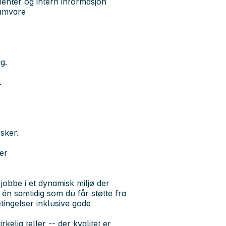
enter og intern informasjon
ramvare
g.
.
sker.
er
jobbe i et dynamisk miljø der
én samtidig som du får støtte fra
etingelser inklusive gode
kelig teller -- der kvalitet er