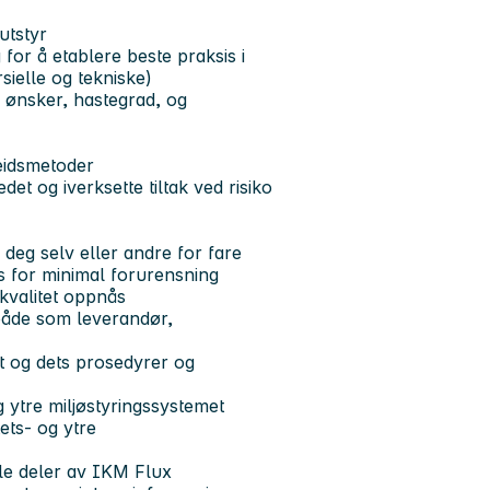
utstyr
or å etablere beste praksis i
ielle og tekniske)
ønsker, hastegrad, og
beidsmetoder
t og iverksette tiltak ved risiko
deg selv eller andre for fare
es for minimal forurensning
ekvalitet oppnås
 både som leverandør,
et og dets prosedyrer og
g ytre miljøstyringssystemet
tets- og ytre
lle deler av IKM Flux