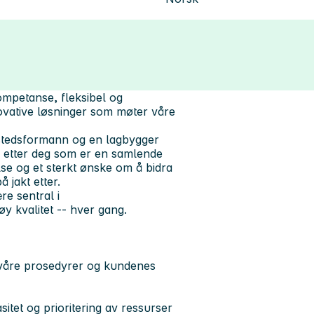
kompetanse, fleksibel og
novative løsninger som møter våre
rkstedsformann og en lagbygger
r etter deg som er en samlende
lse og et sterkt ønske om å bidra
å jakt etter.
re sentral i
y kvalitet -- hver gang.
il våre prosedyrer og kundenes
tet og prioritering av ressurser