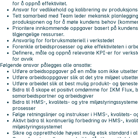
for å oppnå effektivitet.
Ansvar for vedlikehold og kalibrering av produksjons
Tett samarbeid med Team leder mekanisk planlegging f
produksjonen og for å møte kundens behov (kommers
Prioritere innkommende oppgaver basert på kundens 
tilgjengelige ressurser.
Ansvarlig for forbruksmateriell i verkstedet
Forenkle arbeidsprosesser og øke effektiviteten i ar
Definere, måle og oppnå relevante KPI-er for verkstede
for avvik
Følgende ansvar pålegges alle ansatte:
Utføre arbeidsoppgaver på en måte som ikke utsetter 
Utføre arbeidsoppgaver slik at det ytre miljøet utsett
Utføre arbeidet slik at best mulig produkt- og tjenest
Bidra til å skape et positivt omdømme for IKM Flux,
samarbeidspartner og arbeidsgiver
Bidra til HMS-, kvalitets- og ytre miljøstyringssystem
prosesser
Følge retningslinjer og instrukser i HMS-, kvalitets- o
Aktivt bidra til kontinuerlig forbedring av HMS-, kvali
miljøstyringssystemet
Sikre og opprettholde høyest mulig etisk standard i a