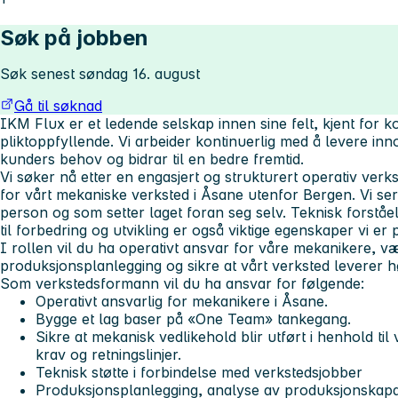
Søk på jobben
Søk senest søndag 16. august
Gå til søknad
IKM Flux er et ledende selskap innen sine felt, kjent for 
pliktoppfyllende. Vi arbeider kontinuerlig med å levere in
kunders behov og bidrar til en bedre fremtid.
Vi søker nå etter en engasjert og strukturert operativ ve
for vårt mekaniske verksted i Åsane utenfor Bergen. Vi se
person og som setter laget foran seg selv. Teknisk forståe
til forbedring og utvikling er også viktige egenskaper vi er p
I rollen vil du ha operativt ansvar for våre mekanikere, væ
produksjonsplanlegging og sikre at vårt verksted leverer hø
Som verkstedsformann vil du ha ansvar for følgende:
Operativt ansvarlig for mekanikere i Åsane.
Bygge et lag baser på «One Team» tankegang.
Sikre at mekanisk vedlikehold blir utført i henhold t
krav og retningslinjer.
Teknisk støtte i forbindelse med verkstedsjobber
Produksjonsplanlegging, analyse av produksjonskapasi