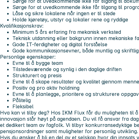
Sørge for at uvedkommende ikke får tilgang til dokum
Sørge for at uvedkommende ikke får tilgang til prog
Låse og sikre lokalene når ingen er til stede
Holde kjøretøy, utstyr og lokaler rene og ryddige
Kvalifikasjonskrav:
Minimum 5 års erfaring fra mekanisk verksted
Teknisk utdanning eller bakgrunn innen mekaniske fa
Gode IT-ferdigheter og digital forståelse
Gode kommunikasjonsevner, både muntlig og skriftlig
Personlige egenskaper:
Evne til å bygge team
Tilstedeværende og synlig i den daglige driften
Strukturert og presis
Evne til å skape resultater og kvalitet gjennom menne
Positiv og pro aktiv holdning
Evne til å planlegge, prioritere og strukturere oppgav
Pålitelig
Fleksibel
Hva kan vi tilby deg? Hos IKM Flux får du muligheten til å 
innovasjon står høyt på agendaen. Du vil få ansvar fra dag 
et dedikert team av fagfolk. Vi tilbyr konkurransedyktige b
pensjonsordninger samt muligheter for personlig utvikling.
Hvis du ønsker å bli en del av et selskap hvor din innsats vir