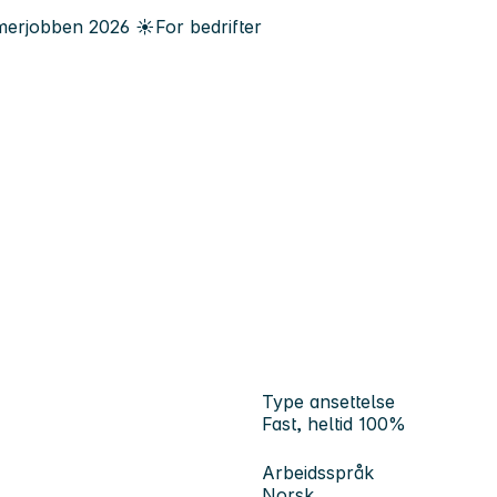
erjobben
2026
☀️
For bedrifter
Type ansettelse
Fast, heltid 100%
Arbeidsspråk
Norsk