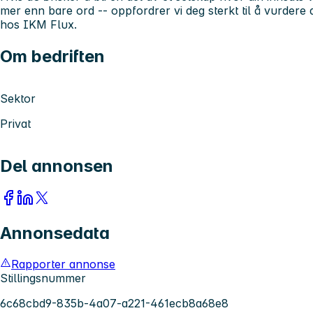
mer enn bare ord -- oppfordrer vi deg sterkt til å vurder
hos IKM Flux.
Om bedriften
Sektor
Privat
Del annonsen
Annonsedata
Rapporter annonse
Stillingsnummer
6c68cbd9-835b-4a07-a221-461ecb8a68e8