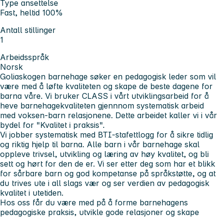
Type ansettelse
Fast, heltid 100%
Antall stillinger
1
Arbeidsspråk
Norsk
Goliaskogen barnehage søker en pedagogisk leder som vil
være med å løfte kvaliteten og skape de beste dagene for
barna våre. Vi bruker CLASS i vårt utviklingsarbeid for å
heve barnehagekvaliteten gjennnom systematisk arbeid
med voksen-barn relasjonene. Dette arbeidet kaller vi i vår
bydel for "Kvalitet i praksis".
Vi jobber systematisk med BTI-stafettlogg for å sikre tidlig
og riktig hjelp til barna. Alle barn i vår barnehage skal
oppleve trivsel, utvikling og læring av høy kvalitet, og bli
sett og hørt for den de er. Vi ser etter deg som har et blikk
for sårbare barn og god kompetanse på språkstøtte, og at
du trives ute i all slags vær og ser verdien av pedagogisk
kvalitet i utetiden.
Hos oss får du være med på å forme barnehagens
pedagogiske praksis, utvikle gode relasjoner og skape