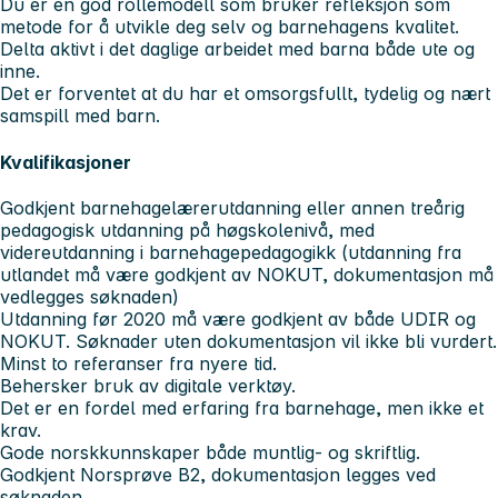
Du er en god rollemodell som bruker refleksjon som
metode for å utvikle deg selv og barnehagens kvalitet.
Delta aktivt i det daglige arbeidet med barna både ute og
inne.
Det er forventet at du har et omsorgsfullt, tydelig og nært
samspill med barn.
Kvalifikasjoner
Godkjent barnehagelærerutdanning eller annen treårig
pedagogisk utdanning på høgskolenivå, med
videreutdanning i barnehagepedagogikk (utdanning fra
utlandet må være godkjent av NOKUT, dokumentasjon må
vedlegges søknaden)
Utdanning før 2020 må være godkjent av både UDIR og
NOKUT. Søknader uten dokumentasjon vil ikke bli vurdert.
Minst to referanser fra nyere tid.
Behersker bruk av digitale verktøy.
Det er en fordel med erfaring fra barnehage, men ikke et
krav.
Gode norskkunnskaper både muntlig- og skriftlig.
Godkjent Norsprøve B2, dokumentasjon legges ved
søknaden.