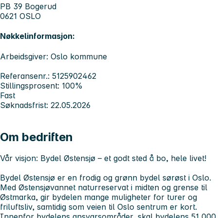
PB 39 Bogerud
0621 OSLO
Nøkkelinformasjon:
Arbeidsgiver: Oslo kommune
Referansenr.: 5125902462
Stillingsprosent: 100%
Fast
Søknadsfrist: 22.05.2026
Om bedriften
Vår visjon: Bydel Østensjø – et godt sted å bo, hele livet!
Bydel Østensjø er en frodig og grønn bydel sørøst i Oslo.
Med Østensjøvannet naturreservat i midten og grense til
Østmarka, gir bydelen mange muligheter for turer og
friluftsliv, samtidig som veien til Oslo sentrum er kort.
Innenfor bydelens ansvarsområder, skal bydelens 51 000