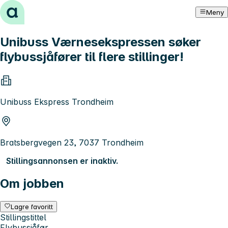
Hopp til innhold
Meny
Unibuss Værnesekspressen søker
flybussjåfører til flere stillinger!
Unibuss Ekspress Trondheim
Bratsbergvegen 23, 7037 Trondheim
Stillingsannonsen er inaktiv.
Om jobben
Lagre favoritt
Stillingstittel
Flybussjåfør