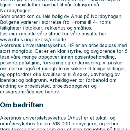
ligger i umiddelbar nærhet til vår lokasjon på
Nordbyhagen.
Som ansatt kan du leie bolig av Ahus på Nordbyhagen.
Boligene varierer i størrelse fra 1-roms til 4- roms
leiligheter i blokker, rekkehus og småhus.
Les mer om alle våre tilbud for våre ansatte her:
www.ahus.no/om-oss/ansatte
Akershus universitetssykehus HF er en arbeidsplass med
stort mangfold. Det er en klar styrke, og avgjørende for å
løse våre mange oppgaver innen pasientbehandling,
pasientoppfølging, forskning og undervisning. Vi ønsker
oss derfor også et mangfold av søkere til ledige stillinger,
og oppfordrer alle kvalifiserte til å søke, uavhengig av
identitet og bakgrunn. Arbeidsgiver tar forbehold om
endring av arbeidssted, arbeidsoppgaver og
ansvarsområde ved behov.
Om bedriften
Akershus universitetssykehus
(Ahus) er et lokal- og
områdesykehus for ca. 618 000 innbyggere, og vi har
flere lokasjoner noe som gjør at man kan jobbe på tvers i