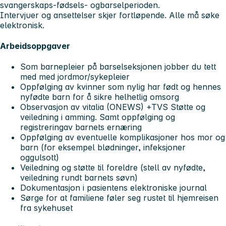
svangerskaps-fødsels- ogbarselperioden.
Intervjuer og ansettelser skjer fortløpende. Alle må søke
elektronisk.
Arbeidsoppgaver
Som barnepleier på barselseksjonen jobber du tett
med med jordmor/sykepleier
Oppfølging av kvinner som nylig har født og hennes
nyfødte barn for å sikre helhetlig omsorg
Observasjon av vitalia (ONEWS) +TVS Støtte og
veiledning i amming. Samt oppfølging og
registreringav barnets ernæring
Oppfølging av eventuelle komplikasjoner hos mor og
barn (for eksempel blødninger, infeksjoner
oggulsott)
Veiledning og støtte til foreldre (stell av nyfødte,
veiledning rundt barnets søvn)
Dokumentasjon i pasientens elektroniske journal
Sørge for at familiene føler seg rustet til hjemreisen
fra sykehuset