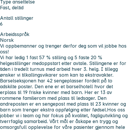
Type ansettelse
Fast, deltid
Antall stillinger
6
Arbeidsspråk
Norsk
Vi oppbemanner og trenger derfor deg som vil jobbe hos
oss!
Vi har ledig 1 fast 57 % stilling og 5 faste 20 %
helgestillinger medoppstart etter avtale. Stillingene er for
tiden i tredelt turnus med arbeid hver 3. helg. I tillegg
ønsker vi tilkallingsvikarer som kan ta ekstravakter.
Barselseksjonen har 42 sengeplasser fordelt på to
adskilte poster. Den ene er et barselhotell hvor det
erplass til 19 friske kvinner med barn. Her er 13 av
rommene familierom med plass til ledsager. Den
andreposten er en sengepost med plass til 23 kvinner og
barn som trenger ekstra oppfølging etter fødsel.Hos oss
jobber vi i team og har fokus på kvalitet, fagligutvikling og
tverrfaglig samarbeid. Vårt mål er åskape en trygg og
omsorgsfull opplevelse for våre pasienter gjennom hele