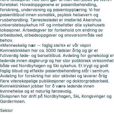
foretaket. Hovedoppgavene er pasientbehandling,
forskning, undervisning og pasientopplæring. Vi har
pasienttilbud innen somatikk, psykisk helsevern og
rusbehandling. Tjenestestedet er imidlertid Akershus
universitetssykehus HF og innbefatter alle sykehusets
lokasjoner. Arbeidsgiver tar forbehold om endring av
arbeidssted, arbeidsoppgaver og ansvarsområde ved
behov.
«Menneskelig nær -- faglig sterk» er vår visjon
Kvinneklinikken
har ca. 5000 fødsler årlig og gir et
fullverdig føde- og barseltilbud. Avdeling for gynekologi er
ledende innen dagkirurgi og har stor poliklinisk virksomhet
både ved Nordbyhagen og Ski sykehus. Et trygt og godt
faglig tilbud og effektiv pasientbehandling står i sentrum.
Avdeling for forskning har stor aktivitet og leverer årlig
flere vitenskapelige publikasjoner og doktorgradsarbeid.
Kvinneklinikken jobber for å være ledende innen
kvinnehelse og et naturlig førstevalg.
Divisjonen har drift på Nordbyhagen, Ski, Kongsvinger og
Gardermoen.
Sektor