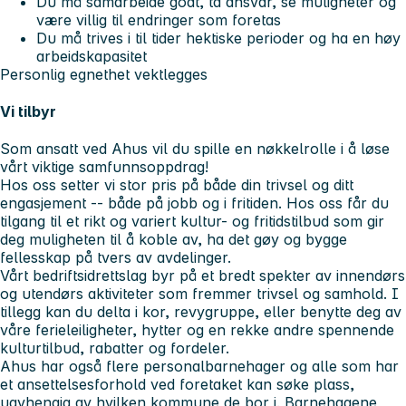
Du må samarbeide godt, ta ansvar, se muligheter og
være villig til endringer som foretas
Du må trives i til tider hektiske perioder og ha en høy
arbeidskapasitet
Personlig egnethet vektlegges
Vi tilbyr
Som ansatt ved Ahus vil du spille en nøkkelrolle i å løse
vårt viktige samfunnsoppdrag!
Hos oss setter vi stor pris på både din trivsel og ditt
engasjement -- både på jobb og i fritiden. Hos oss får du
tilgang til et rikt og variert kultur- og fritidstilbud som gir
deg muligheten til å koble av, ha det gøy og bygge
fellesskap på tvers av avdelinger.
Vårt bedriftsidrettslag byr på et bredt spekter av innendørs
og utendørs aktiviteter som fremmer trivsel og samhold. I
tillegg kan du delta i kor, revygruppe, eller benytte deg av
våre ferieleiligheter, hytter og en rekke andre spennende
kulturtilbud, rabatter og fordeler.
Ahus har også flere personalbarnehager og alle som har
et ansettelsesforhold ved foretaket kan søke plass,
uavhengig av hvilken kommune de bor i. Barnehagene