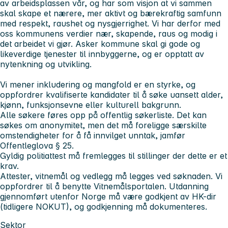
av arbeidsplassen vår, og har som visjon at vi sammen
skal skape et nærere, mer aktivt og bærekraftig samfunn
med respekt, raushet og nysgjerrighet. Vi har derfor med
oss kommunens verdier
nær, skapende, raus
og
modig
i
det arbeidet vi gjør. Asker kommune skal gi gode og
likeverdige tjenester til innbyggerne, og er opptatt av
nytenkning og utvikling.
Vi mener inkludering og mangfold er en styrke, og
oppfordrer kvalifiserte kandidater til å søke uansett alder,
kjønn, funksjonsevne eller kulturell bakgrunn.
Alle søkere føres opp på offentlig søkerliste. Det kan
søkes om anonymitet, men det må foreligge særskilte
omstendigheter for å få innvilget unntak, jamfør
Offentleglova § 25.
Gyldig politiattest må fremlegges til stillinger der dette er et
krav.
Attester, vitnemål og vedlegg må legges ved søknaden. Vi
oppfordrer til å benytte Vitnemålsportalen. Utdanning
gjennomført utenfor Norge må være godkjent av HK-dir
(tidligere NOKUT), og godkjenning må dokumenteres.
Sektor