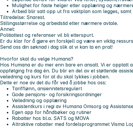
Mulighet for faste helger etter opplæring og nærmere
Arbeid blir satt opp ut fra vaktplan som legges, samt 
Tiltredelse:
Snarest
.
Stillingsstørrelse og arbeidstid etter nærmere avtale.
Annet:
Politiattest og referanser vil bli etterspurt.
Er du klar for å gjøre en forskjell og være en viktig ressu
Send oss din søknad i dag slik at vi kan ta en prat!
Hvorfor skal du velge Humana?
Hos Humana er du mer enn bare en ansatt. Vi er opptatt av 
oppfølging fra dag én. Du blir en del av et støttende
assist
veiledning og kurs for at du skal lykkes i jobben.
Dette er noe av det du får ved å jobbe hos oss:
Tarifflønn, ansiennitetsregulert
Gode pensjons- og forsikringsordninger
Veiledning og opplæring
Assistentkurs i regi av Humana Omsorg og Assistans
Egen app for håndbøker og rutiner
Rabatter hos bl.a. SATS og MOVA
Attraktive rabatter med fordelsprogrammet Visma L