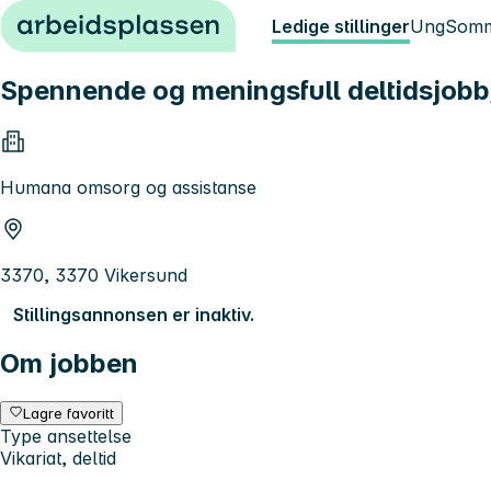
Hopp til innhold
Ledige stillinger
Ung
Somm
Spennende og meningsfull deltidsjobb/t
Humana omsorg og assistanse
3370, 3370 Vikersund
Stillingsannonsen er inaktiv.
Om jobben
Lagre favoritt
Type ansettelse
Vikariat, deltid