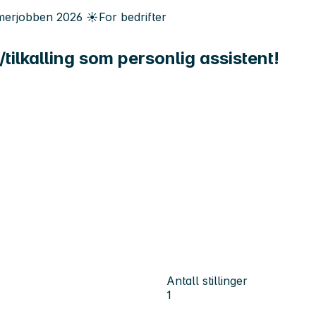
erjobben
2026
☀️
For bedrifter
ilkalling som personlig assistent!
Antall stillinger
1