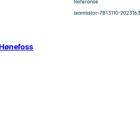
Referanse
teamtailor-7813110-202316
i Hønefoss