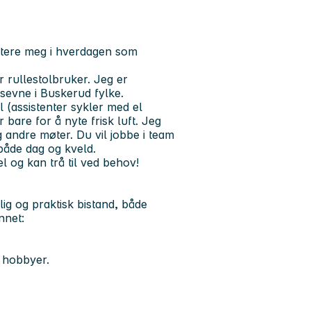
istere meg i hverdagen som
r rullestolbruker. Jeg er
sevne i Buskerud fylke.
l (assistenter sykler med el
 bare for å nyte frisk luft. Jeg
g andre møter. Du vil jobbe i team
både dag og kveld.
el og kan trå til ved behov!
ig og praktisk bistand, både
nnet:
e hobbyer.