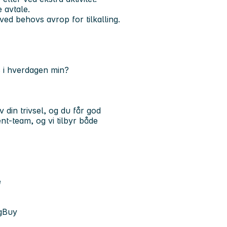
 avtale.
ved behovs avrop for tilkalling.
rs i hverdagen min?
din trivsel, og du får god
ent-team
, og vi tilbyr både
e
ogBuy