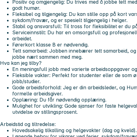
Positiv og omgjengelig: Du trives med å jobbe tett m
godt humør.
Fleksibel og tilgjengelig: Du kan stille opp på kort var
sykdom/fravær, og er spesielt tilgjengelig i helger.
Stabil og ansvarsfull: Til tross for fleksibilitet er du pål
Serviceinnstilt: Du har en omsorgsfull og profesjonell
arbeidet.
Førerkort klasse B er nødvendig.
Tett samarbeid: Jobben innebærer tett samarbeid, o
jobbe nært sammen med meg.
Hva kan jeg tilby?
En meningsfull jobb med varierte arbeidsoppgaver og 
Fleksible vakter: Perfekt for studenter eller de som
jobb/studier.
Gode arbeidsforhold: Jeg er din arbeidsleder, og Hu
formelle arbeidsgiver.
Opplæring: Du får nødvendig opplæring.
Mulighet for utvikling: Gode sjanser for faste helgevak
utvidelse av stillingsprosent.
Arbeidstid og tiltredelse:
Hovedsakelig tilkalling og helgevakter (dag og kveld).
Løpende behov for vikarer ved ferier, sykdom/fravær e