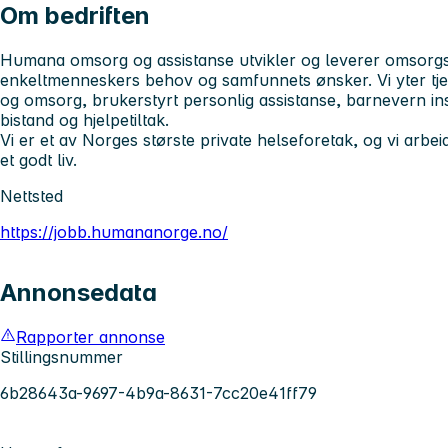
Om bedriften
Humana omsorg og assistanse utvikler og leverer omsorgs-
enkeltmenneskers behov og samfunnets ønsker. Vi yter tj
og omsorg, brukerstyrt personlig assistanse, barnevern ins
bistand og hjelpetiltak.
Vi er et av Norges største private helseforetak, og vi arbeide
et godt liv.
Nettsted
https://jobb.humananorge.no/
Annonsedata
Rapporter annonse
Stillingsnummer
6b28643a-9697-4b9a-8631-7cc20e41ff79