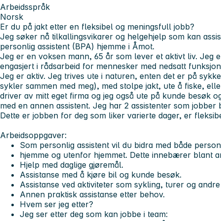
Arbeidsspråk
Norsk
Er du på jakt etter en fleksibel og meningsfull jobb?
Jeg søker nå tilkallingsvikarer og helgehjelp som kan ass
personlig assistent (BPA
) hjemme i Åmot.
Jeg er en voksen mann, 65 år som lever et aktivt liv. Jeg e
engasjert i rådsarbeid for mennesker med nedsatt funksjon
Jeg er aktiv. Jeg trives ute i naturen, enten det er på sykke
sykler sammen med meg), med stolpe jakt, ute å fiske, eller
driver av mitt eget firma og jeg også ute på kunde besøk o
med en annen assistent. Jeg har 2 assistenter som jobber 
Dette er jobben for deg som liker varierte dager, er fleksib
A
rbeidsoppgaver:
Som personlig assistent vil du bidra med både personl
hjemme og utenfor hjemmet. Dette innebærer blant a
Hjelp med daglige gjøremål.
Assistanse med å kjøre bil og kunde besøk.
Assistanse ved aktiviteter som sykling, turer og andr
Annen praktisk assistanse etter behov.
Hvem ser jeg etter?
Jeg ser etter deg som kan jobbe i team: