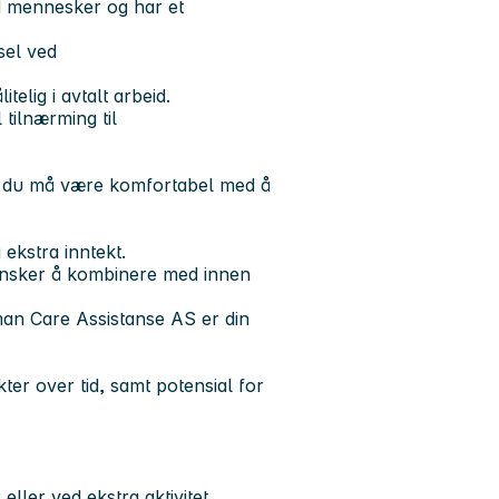
ed mennesker og har et
sel ved
itelig i avtalt arbeid.
 tilnærming til
g du må være komfortabel med å
ekstra inntekt.
 ønsker å kombinere med innen
man Care Assistanse AS er din
ter over tid, samt potensial for
ller ved ekstra aktivitet.