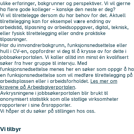
ulike erfaringer, bakgrunner og perspektiver. Vi vil gjerne
ha flere gode kolleger – kanskje den neste er deg?
Vi vil tilrettelegge dersom du har behov for det. Aktuell
tilrettelegging kan for eksempel være endring av
arbeidstid, tilpasning av arbeidsoppgaver, digital, teknisk,
eller fysisk tilrettelegging eller andre praktiske
tilpasninger.
Har du innvandrerbakgrunn, funksjonsnedsettelse eller
hull i CV-en, oppfordrer vi deg til å krysse av for dette i
jobbsøkerportalen. Vi kaller alltid inn minst én kvalifisert
søker fra hver gruppe til intervju. Med
funksjonsnedsettelse menes her en søker som oppgir å ha
en funksjonsnedsettelse som vil medføre tilrettelegging på
arbeidsplassen eller i arbeidsforholdet.
Les mer om
kravene på Arbeidsgiverportalen
.
Avkrysningene i jobbsøkerportalen blir brukt til
anonymisert statistikk som alle statlige virksomheter
rapporterer i sine årsrapporter.
Vi håper at du søker på stillingen hos oss.
Vi tilbyr