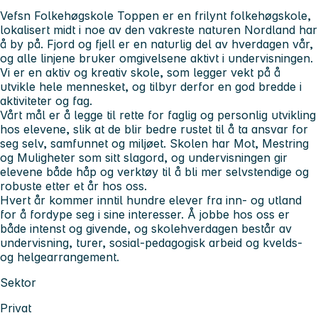
Vefsn Folkehøgskole Toppen er en frilynt folkehøgskole,
lokalisert midt i noe av den vakreste naturen Nordland har
å by på. Fjord og fjell er en naturlig del av hverdagen vår,
og alle linjene bruker omgivelsene aktivt i undervisningen.
Vi er en aktiv og kreativ skole, som legger vekt på å
utvikle hele mennesket, og tilbyr derfor en god bredde i
aktiviteter og fag.
Vårt mål er å legge til rette for faglig og personlig utvikling
hos elevene, slik at de blir bedre rustet til å ta ansvar for
seg selv, samfunnet og miljøet. Skolen har Mot, Mestring
og Muligheter som sitt slagord, og undervisningen gir
elevene både håp og verktøy til å bli mer selvstendige og
robuste etter et år hos oss.
Hvert år kommer inntil hundre elever fra inn- og utland
for å fordype seg i sine interesser. Å jobbe hos oss er
både intenst og givende, og skolehverdagen består av
undervisning, turer, sosial-pedagogisk arbeid og kvelds-
og helgearrangement.
Sektor
Privat