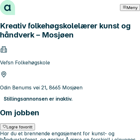
Hopp til innhold
Meny
Kreativ folkehøgskolelærer kunst og
håndverk – Mosjøen
Vefsn Folkehøgskole
Odin Benums vei 21, 8665 Mosjøen
Stillingsannonsen er inaktiv.
Om jobben
Lagre favoritt
Har du et brennende engasjement for kunst- og
håndverksfaget, og ønsker å gjøre en forskjell i elevenes